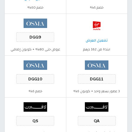
خصم 5%
خصم 50%
تفعيل العرض
ابتداءً من 162 درهم
عروض حتى 80% + كوبون إضافي
3 عطور بسعر واحد + كوبون 5%
خصم 5%