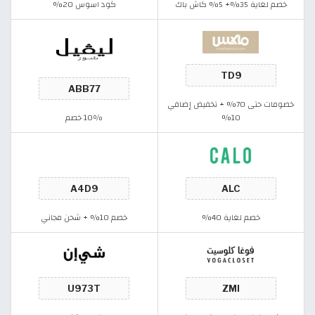
خصم لغاية 35%+ 5% كاش باك
كود اسوس 20%
خصومات حتى 70% + تخفيض إضافي
10%
10٪ خصم
خصم لغاية 40%
خصم 10% + شحن مجاني