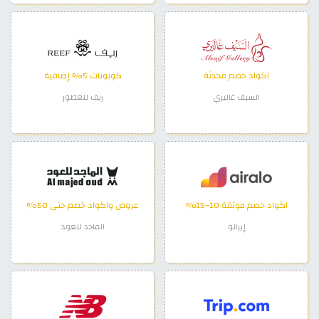
اكواد خصم محدثة
كوبونات 5% إضافية
السيف غاليري
ريف للعطور
اكواد خصم موثقة 10–15%
عروض واكواد خصم حتى 50%
إيرالو
الماجد للعود