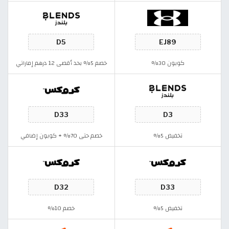
كوبون 30%
خصم 5% بحد أقصى 12 درهم إماراتي
تخفيض 5%
خصم حتى 70% + كوبون إضافي
تخفيض 5%
خصم 10%