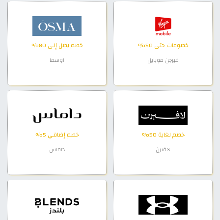
خصومات حتى 50%
خصم يصل إلى 80%
فيرجن موبايل
اوسما
خصم لغاية 50%
خصم إضافي 5%
لافيرن
داماس