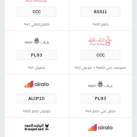
خصم 10%
خصم إضافي 3%
خصومات حتى 60% + كوبون 3%
تخفيض 5%
احصل على خصم 5%
كوبون خصم 10%