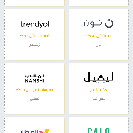
خصم حتى 50%
خصومات حتى 80%
نون
ترينديول
10٪ خصم
خصومات تصل إلى 50%
ليفل شوز
نمشي