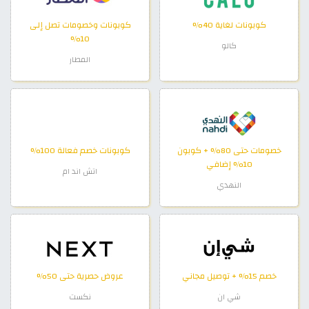
كوبونات لغاية 40%
كوبونات وخصومات تصل إلى
10%
كالو
المطار
خصومات حتى 80% + كوبون
كوبونات خصم فعالة 100%
10% إضافي
اتش اند ام
النهدي
خصم 15% + توصيل مجاني
عروض حصرية حتى 50%
شي ان
نكست