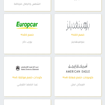
الشمس والرمال للرياضة
خصم 10%
خصم 10%
بلومينغديلز
يورب كار
كوبونات خصم فعالة 8%
كودات خصم موثقة 5%
امريكان ايجل
عبد الصمد القرشي