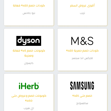
أقوى عروض السفر
كودات خصم 10% فعالة
تريب
نيو بالانس
كودات خصم حصرية 10%
كوبونات خصم 5% فعالة
ومجربة
ماركس اند سبنسر
دايسون
خصم حتى 15%
كوبونات خصم وعروض حتى
50%
سامسونج
اي هيرب