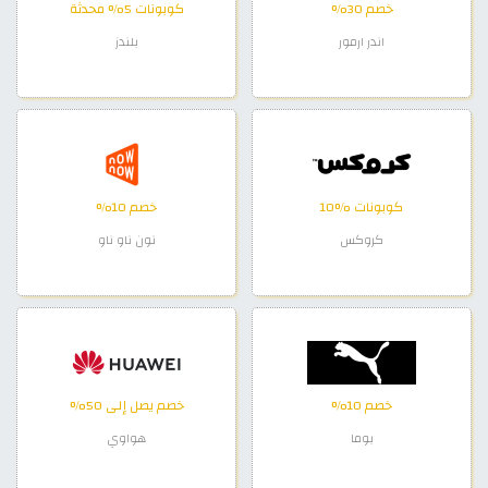
خصم 30%
كوبونات 5% محدثة
اندر ارمور
بلندز
كوبونات %10
خصم 10%
كروكس
نون ناو ناو
خصم 10%
خصم يصل إلى 50%
بوما
هواوي