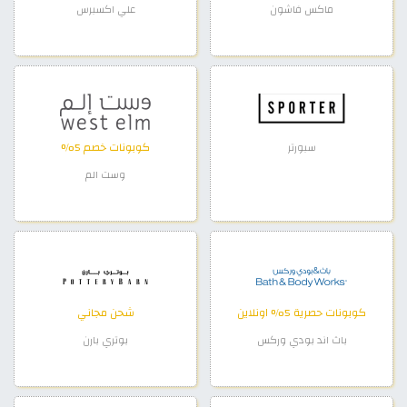
ماكس فاشون
علي اكسبرس
كوبونات خصم 5%
سبورتر
وست الم
كوبونات حصرية 5% اونلاين
شحن مجاني
باث اند بودي وركس
بوتري بارن