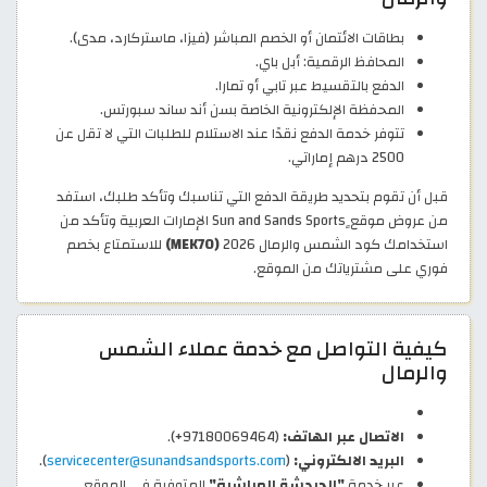
بطاقات الائتمان أو الخصم المباشر (فيزا، ماستركارد، مدى).
المحافظ الرقمية: أبل باي.
الدفع بالتقسيط عبر تابي أو تمارا.
المحفظة الإلكترونية الخاصة بسن أند ساند سبورتس.
تتوفر خدمة الدفع نقدًا عند الاستلام للطلبات التي لا تقل عن
2500 درهم إماراتي.
قبل أن تقوم بتحديد طريقة الدفع التي تناسبك وتأكد طلبك، استفد
من عروض موقع ٍSun and Sands Sports الإمارات العربية وتأكد من
استخدامك كود الشمس والرمال 2026
(MEK70)
للاستمتاع بخصم
فوري على مشترياتك من الموقع.
كيفية التواصل مع خدمة عملاء الشمس
والرمال
الاتصال عبر الهاتف:
(97180069464+).
البريد الالكتروني:
(
servicecenter@sunandsandsports.com
).
عبر خدمة
"الدردشة المباشرة"
المتوفرة في الموقع