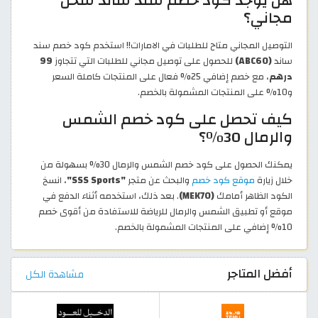
هل يوجد كود خصم سند ساند شحن
مجاني؟
التوصيل المجاني متاح للطلبات في الامارات!! استخدم كود خصم سند
ساند
(ABC60)
للحصول على توصيل مجاني للطلبات التي تتجاوز
99
درهم
، مع خصم إضافي 25% فعال على المنتجات كاملة السعر
و10% على المنتجات المشمولة بالخصم.
كيف تحصل على كود خصم الشمس
والرمال 30٪؟
يمكنك الحصول على كود خصم الشمس والرمال 30% بسهولة من
خلال زيارة
موقع كود خصم
والبحث عن متجر
"SSS Sports"
، انسخ
الكود الظاهر أمامك
(MEK70)
. بعد ذلك، استخدمه أثناء الدفع في
موقع أو تطبيق الشمس والرمال للرياضة للاستفادة من أقوى خصم
10% إضافي على المنتجات المشمولة بالخصم.
أفضل المتاجر
مشاهدة الكل