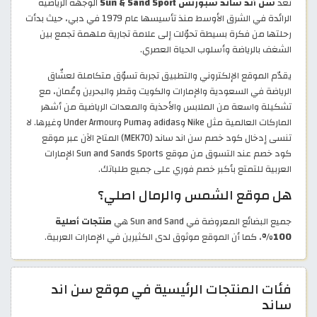
تُعد
سن أند ساند سبورتس Sun & Sand Sport
الوجهة الرياضية
الرائدة في الشرق الأوسط منذ تأسيسها عام 1979 في دبي، حيث بدأت
رحلتها من فكرة بسيطة تحوّلت إلى علامة تجارية ملهمة تجمع بين
الشغف بالرياضة وأسلوب الحياة العصري.
يقدّم الموقع الإلكتروني والتطبيق تجربة تسوّق متكاملة لعشّاق
الرياضة في السعودية والإمارات والكويت وقطر والبحرين وعُمان، مع
تشكيلة واسعة من الملابس والأحذية والمعدات الرياضية من أشهر
الماركات العالمية مثل Nike وadidas وPuma وUnder Armour وغيرها. لا
تنسى إدخال كود خصم سن اند ساند (MEK70) المتاح الآن عبر موقع
كود خصم عند التسوق من موقع Sun and Sands Sports الإمارات
العربية للتمتع بأكبر خصم فوري على جميع طلباتك. ​
هل موقع الشمس والرمال اصلي؟
جميع البضائع المعروضة في Sun and Sand هي
منتجات أصلية
100%
، كما أن الموقع موثوق لدى الكثيرين في الإمارات العربية.
فئات المنتجات الرئيسية في موقع سن اند
ساند