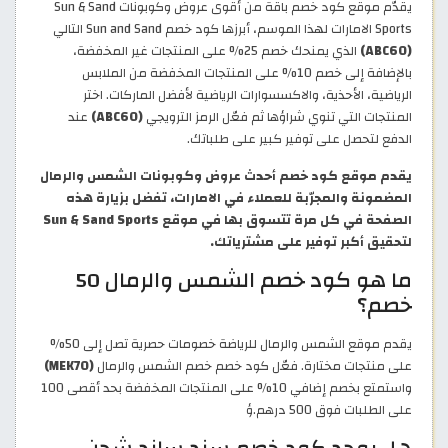
يقدّم موقع كود خصم باقة من أقوى عروض وكوبونات Sun & Sand
Sports الامارات لهذا الموسم، أبرزها كود خصم Sun and Sand التالي
(ABC60)
الذي يمنحك خصم 25% على المنتجات غير المخفضة،
بالإضافة إلى خصم 10% على المنتجات المخفضة من الملابس
الرياضية، الأحذية، والاكسسوارات الرياضية لأفضل الماركات. اختر
المنتجات التي تنوي شراؤها ثم فعّل الرمز الترويجي
(ABC60)
عند
الدفع لتحصل على توفير كبير على طلباتك.
يقدم موقع كود خصم أحدث عروض وكوبونات الشمس والرمال
المضمونة والمجرّبة للعملاء في الامارات، تفضل بزيارة هذه
الصفحة في كل مرة تتسوق بها في موقع Sun & Sand Sports
لتحقيق أكبر توفير على مشترياتك.
ما هو كود خصم الشمس والرمال 50
خصم؟
يقدم موقع الشمس والرمال للرياضة خصومات حصرية تصل إلى 50%
على منتجات مختارة. فعّل كود خصم خصم الشمس والرمال
(MEK70)
واستمتع بخصم إضافي 10% على المنتجات المخفضة بحد أقصى 100
على الطلبات فوق 500 درهم.ؤ