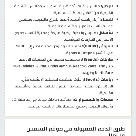
للرجال:
ملابس رياضية، أحذية، إكسسوارات، وملابس الأنشطة
الخارجية من أفضل الماركات العالمية.
للنساء:
أزياء رياضية أنيقة، أحذية للجري والتدريب، وملابس
عصرية تناسب التمارين والأنشطة اليومية.
للأطفال:
ملابس وأحذية رياضية مريحة وعملية تناسب جميع
الأعمار من الماركات الموثوقة.
العروض (Outlet):
تخفيضات وعروض مميزة تصل إلى 80٪
على أشهر الماركات العالمية.
ماركات (Brands):
مجموعة ضخمة من العلامات الرياضية
مثل Nike، adidas، Puma، Under Armour، Reebok، Vans، The
North Face وغيرها.
رياضات (Sports):
فئات مخصّصة لمختلف الأنشطة مثل:
الجري، كرة القدم، السباحة، التنس، اللياقة البدنية، والأنشطة
الخارجية.
معدات وإكسسوارات:
حقائب، زجاجات مياه، جوارب، قفازات،
وأدوات التدريب وجميع المستلزمات الرياضية اليومية.
طرق الدفع المقبولة في موقع الشمس
والرمال