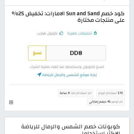
كود خصم Sun and Sand الامارات: تخفيض 25%
على منتجات مختارة
تخفيضات مميزة
كوبون مجرب
نسخ
انسخ الكوبون واستخدمه عند انهاء عملية الشراء
زيارة موقع الشمس والرمال للرياضة
170
استخدام اليوم
اخر استخدام منذ
6 ساعة
اخر توفير
41 درهم إماراتي
كوبونات خصم الشمس والرمال للرياضة
الاكثر استخداما