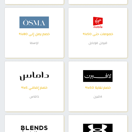
خصومات حتى 50%
خصم يصل إلى 80%
فيرجن موبايل
اوسما
خصم لغاية 50%
خصم إضافي 5%
لافيرن
داماس