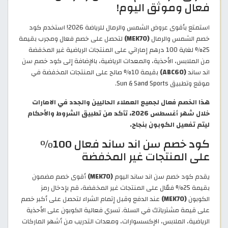
فعال وموثق اليوم!
استمتع بأقوى عروض الشمس والرمال للرياضة 2026! استخدم كود
خصم الشمس والرمال
(MEK70)
لتحصل على خصم فعال ومجرب بقيمة
25% لغاية 100 درهم إماراتي على المنتجات الرياضية غير المخفضة
من الملابس، الأحذية، والمعدات الرياضية، بالإضافة إلى كود خصم سن
اند ساند
(ABC60)
بقيمة 10% صالح على المنتجات المخفضة في
موقع وتطبيق Sun & Sand Sports.
هذا الخصم فعال لجميع العملاء الحاليين والجدد في الامارات
خلال شهر أغسطس 2026، تأكد من تطبيق الشروط والأحكام
ليتم تفعيل الكوبون بنجاح.
كود خصم سن اند ساند فعال 100%
على المنتجات غير المخفضة
يقدم كود خصم سن اند ساند اليوم
(MEK70)
أقوى خصم مضمون
بقيمة 25% فعّال على المنتجات غير المخفضة، قم بإدخال رمز
الكوبون
(MEK70)
عند الدفع وقبل إتمام الشراء لتحصل على أكبر خصم
على قيمة مشترياتك في السلة. تسري فعالية الكوبون على الأحذية
الرياضية، الملابس، الإكسسوارات، ومعدات التدريب من أشهر الماركات