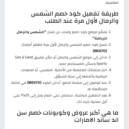
العالمية.
طريقة تفعيل كود خصم الشمس
والرمال لأول مرة عند الطلب
تصفّح موقع كود خصم وابحث عن متجر
"الشمس والرمال
للرياضة"
.
انسخ كود خصم الشمس والرمال لأول مرة الظاهر أمامك
.
(MEK70)
ادخل إلى موقع الشمس والرمال أو حمّل تطبيق Sun & Sand
Sports وسجّل كمستخدم جديد.
اختر منتجاتك المفضلة من الأحذية، الملابس، أو المعدات
الرياضية وأضفها إلى سلة التسوّق.
عند الوصول إلى صفحة الدفع، أدخل الكود
(MEK70)
في الخانة
المخصّصة له.
بعد التفعيل مباشرة، ستحصل على خصم يصل إلى 25% على
أول عملية شراء لك.
ما هي أكبر عروض وكوبونات خصم سن
اند ساند الامارات