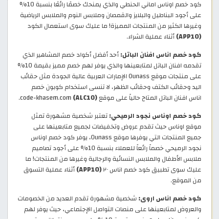
كود خصم اوناس اماني الحنطي والذي يمنحك خصمًا رائعًا بنسبة 10%
على أجود البناطيل والبلايز والقمصان وملابس النوم والملابس الرياضية
وغيرها الكثير من المنتجات المميزة! ما عليك سوى استعمال الكود
(APP10)
أثناء عملية الشراء.
كود خصم اناس افنان الباتل:
أحد أفضل أكواد خصم المشاهير الذي
تقدمه افنان الباتل لمتابعينها والذي يوفر لهم خصم مميز بقيمة 10%
على منتجات موقع Ounass الإمارات العربية عالية الجودة مثل حقائب
اليد وحقائب الكتف وحقائب الظهر، لا تنسى استخدام كوبون خصم
اناس افنان الباتل المتاح حالياً على موقع code-khasem.com
(ALC10)
.
كود خصم اوناس نجود الرميحي:
تعتبر شخصية مشهورة تمثل
موقع اوناس حيث تقدم عروض وتخفيضات لجميع متابعينها على
جميع المنتجات التي يوفرها موقع Ounass، يوفر كود خصم اوناس
نجود الرميحي خصماً رائعاً للعملاء بنسبة 10% على أجود تصاميم
ملابس الأطفال والملابس النسائية والرجالية وغيرها من المنتجات! ما
عليك سوى تطبيق كود خصم اناس ٢٠
(APP10)
أثناء عملية التسوق
من الموقع.
كود خصم اناس اروى:
شخصية مشهورة تقدم العديد من الخصومات
والعروض لمتابعينها على منصات التواصل الإجتماعي، حيث يوفر لهم