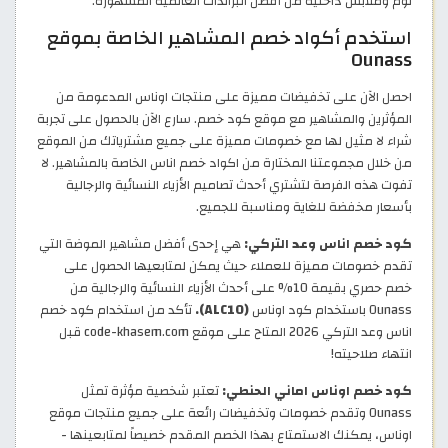
نوم وملابس داخلية من أفضل البراندات العالمية المشهورة.
استخدم أكواد خصم المشاهير الخاصة بموقع
Ounass
احصل الآن على تخفيضات مميزة على منتجات اوناس المدعومة من
المؤثرين والمشاهير مع موقع كود خصم. سارع الآن بالحصول على تجربة
شراء لا مثيل لها مع خصومات مميزة على جميع مشترياتك من الموقع
من خلال مجموعتنا المختارة من اكواد خصم اناس الخاصة بالمشاهير. لا
تفوت هذه الفرصة لتشتري أحدث تصاميم الأزياء النسائية والرجالية
بأسعار مخفضة للغاية ومناسبة للجميع.
كود خصم اناس وعد التركي:
هي إحدى أفضل مشاهير الموضة التي
تقدم خصومات مميزة للعملاء حيث يمكن لمتابعيها الحصول على
خصم حصري بقيمة 10% على أحدث الأزياء النسائية والرجالية من
Ounass باستخدام كود اوناس
(ALC10).
تأكد من استخدام كود خصم
اناس وعد التركي 2026 المتاح على موقع code-khasem.com قبل
انتهاء صلاحيته!
كود خصم اوناس اماني الحنطي:
تعتبر شخصية مؤثرة تمثل
Ounass وتقدم خصومات وتخفيضات رائعة على جميع منتجات موقع
اوناس، يمكنك الاستمتاع بهذا الخصم المقدم خصيصاً لمتابعينها -