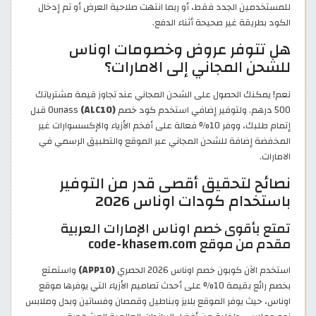
للمستخدمين الجدد فقط، أو ربما انتهت صلاحية العرض أو تم إدخال
الكود بطريقة غير صحيحة أثناء الدفع.
هل تتوفر عروض وخصومات اوناس
للشحن المجاني إلى الامارات؟
نعم! يمكنك الحصول على الشحن المجاني عند تجاوز قيمة مشترياتك
500 درهم. ولتوفير إضافي استخدم كود خصم Ounass
(ALC10)
قبل
إتمام طلبك، ووفر 10% فعالة على أفخم الأزياء والإكسسوارات غير
المخفضة إضافة للشحن المجاني عبر الموقع والتطبيق الرسمي في
الامارات.
نصائح لتحقيق أقصى قدر من التوفير
باستخدام كودات اوناس 2026
تمتع بأقوى خصم اوناس الإمارات العربية
مقدم من موقع code-khasem.com
استخدم الآن كوبون خصم اوناس 2026 الحصري
(APP10)
واستمتع
بخصم رائع بقيمة 10% على أحدث تصاميم الأزياء التي يوفرها موقع
اوناس، حيث يوفر الموقع بلايز وبناطيل وقمصان وفساتين وبدل وملابس