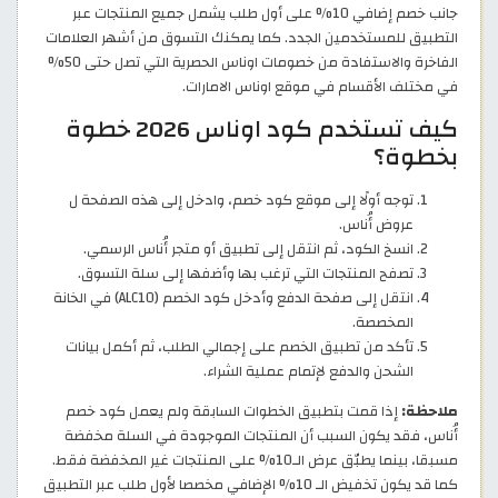
جانب خصم إضافي 10% على أول طلب يشمل جميع المنتجات عبر
التطبيق للمستخدمين الجدد. كما يمكنك التسوق من أشهر العلامات
الفاخرة والاستفادة من خصومات اوناس الحصرية التي تصل حتى 50%
في مختلف الأقسام في موقع اوناس الامارات.
كيف تستخدم كود اوناس 2026 خطوة
بخطوة؟
توجه أولًا إلى موقع كود خصم، وادخل إلى هذه الصفحة ل
عروض أُناس.
انسخ الكود، ثم انتقل إلى تطبيق أو متجر أُناس الرسمي.
تصفح المنتجات التي ترغب بها وأضفها إلى سلة التسوق.
انتقل إلى صفحة الدفع وأدخل كود الخصم (ALC10) في الخانة
المخصصة.
تأكد من تطبيق الخصم على إجمالي الطلب، ثم أكمل بيانات
الشحن والدفع لإتمام عملية الشراء.
ملاحظة:
إذا قمت بتطبيق الخطوات السابقة ولم يعمل كود خصم
أُناس، فقد يكون السبب أن المنتجات الموجودة في السلة مخفضة
مسبقا، بينما يطبّق عرض الـ10% على المنتجات غير المخفضة فقط.
كما قد يكون تخفيض الـ 10% الإضافي مخصصا لأول طلب عبر التطبيق