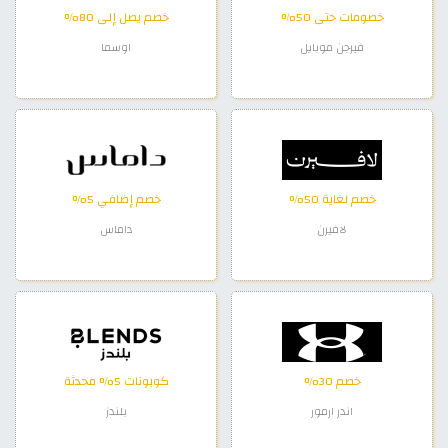
خصومات حتى 50%
خصم يصل إلى 80%
فيرجن موبايل
اوسما
خصم لغاية 50%
خصم إضافي 5%
لافيرن
داماس
خصم 30%
كوبونات 5% محدثة
اندر ارمور
بلندز