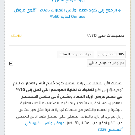
الرجوع إلى كود خصم اوناس الامارات 2026 | أقوى عروض
Ounass لغاية 50%
تخفيضات حتى 70%
تنزيلات
385
استخدام اليوم
اخر استخدام منذ
8 ساعة
اخر توفير
46 درهم إماراتي
يمكنكِ الآن الضغط على رابط تفعيل
كود خصم اناس الامارات
ليتم
توجيهكِ إلى اكبر
تخفيضات نهاية الموسم التي تصل إلى 70%
في قسم عروض ازياء النساء
وتشمل أرقى ملابس المصممين
العالمين، مستحضرات التجميل بما فيها المكياج، منتجات العناية
بالبشرة والجسم والشعر من علامات تجارية فاخرة مثل كيراستاس،
إزيل بيوتي، لوريال، والمزيد. اضغطي على تفعيل كود اناس لتحصلي
على أكبر توفير على مشترياتك خلال
عروض اوناس الكبرى في
أغسطس 2026
.