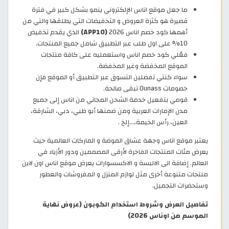
ما جعل موقع اناس الإلكتروني ينمو بشكل كبير في فترة
قصيرة هو كثرة العروض و التخفيضات التي يطلقها والتي من
أهمها كود خصم اناس 2026
(APP10)
الذي يقدم تخفيض
10% على اول طلب عبر التطبيق شامل جميع المنتجات.
فعّلي كود خصم اناس واستعمليه على كافة منتجات
الموقع المخفضة وغير المخفضة.
سواء كنتي تفضلين التسوق عبر التطبيق أو الموقع فإن
خصومات Ounass تبقى صالحة.
قومي بتفعيل خدمة الشحن المجاني من اناس إلى جميع
مدن الإمارات العربية ومن ضمنها أبو ظبي، دبي، الشارقة،
العين، رأس الخيمة،…إلخ .
يعتبر موقع اناس وجهة عشاق الموضة و الماركات العالمية حيث
يعرض مئات المنتجات الفاخرة لأرقى المصممين ودور الأزياء في
العالم. إضافة الى الالبسة و الاكسسوارات يعرض موقع اناس اون لاين
منتجات متنوعة أخرى مثل لوازم المنزل و المفروشات والعطور
وستحضرات التجميل.
تفاصيل العرض وشروط استخدام الكوبون (عروض نهاية
الموسم من اوناس 2026)