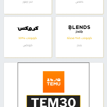
داماس
اندر ارمور
كوبونات 5% محدثة
كوبونات %10
بلندز
كروكس