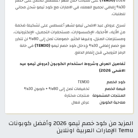
2026
(TEM30)
على طلباتك خلال شهر أغسطس لتحصل على خصم
30% إضافي لجميع العملاء في الامارات مع كود تيمو شحن مجاني
للطلبات.
تسري عروض عيد الاضحى تيمو لشهر أغسطس على تشكيلة ضخمة
من الأزياء، الأحذية، الإكسسوارات، مستحضرات التجميل، الإلكترونيات،
ومستلزمات المنزل، وغيرها الكثير. خصومات تصل إلى 80% لن تتكرر
مع خصم إضافي 30% بإدخال كود خصم تيمو
(TEM30)
في خانة
الرمز الترويجي قبل إتمام الدفع.
تفاصيل العرض وشروط استخدام الكوبون (عروض تيمو عيد
الاضحى 2026)
كود الخصم
TEM30
قيمة الخصم
تخفيضات تصل إلى 80% + كوبون 30%
المنتجات المشمولة
منتجات مختارة
صلاحية الكوبون
عرض فعال
المزيد من كود خصم تيمو 2026 وأفضل كوبونات
Temu الإمارات العربية اونلاين