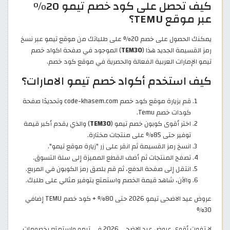
كيف تحصل على كود خصم تيمو 20%
عبر موقع TEMU؟
يمكنك الحصول على خصم 20% على طلباتك من موقع تيمو عبر نسخ
رمز القسيمة الجديد هذا (
TEM30
) الموجود في صفحة اكواد خصم
تيمو الإمارات العربية الفعالة والحصرية في موقع كود خصم.
كيف استخدم أكواد خصم تيمو الامارات؟
قم بزيارة موقع كود خصم code-khasem.com وتحديدًا صفحة
كودات خصم Temu.
اختر أقوى كوبون خصم تيمو (
TEM30
) والذي يقدم أكبر قيمة
توفير حتى 85% على منتجات مختارة.
انسخ رمز القسيمة ثم انقر على زر "زيارة موقع تيمو".
تصفح المنتجات ثم أضف القطع المميزة إلى سلة التسوق.
انتقل إلى صفحة الدفع، ثم قم بلصق رمز الكوبون في المربع.
والآن، شاهد قيمة الخصم واستمتع بتوفير مثالي على طلبك.
عروض عيد الاضحى تيمو 2026 حتى 80% + كود خصم TEMU إضافي
30%
لا تفوت أقوى عروض عيد الاضحى 2026 في تيمو واستمتع بخصومات