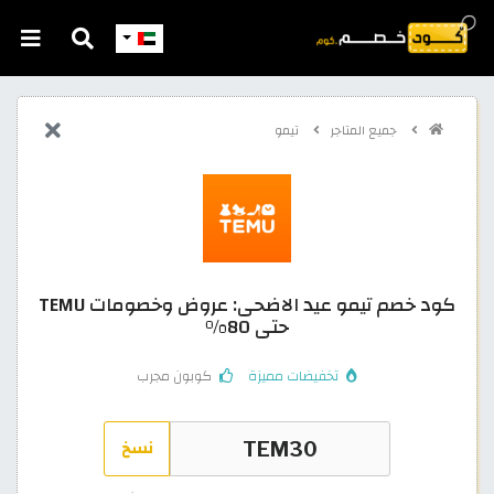
جميع المتاجر
تيمو
كود خصم تيمو عيد الاضحى: عروض وخصومات TEMU
حتى 80%
تخفيضات مميزة
كوبون مجرب
نسخ