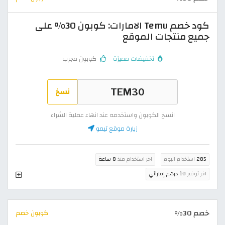
كود خصم Temu الامارات: كوبون 30% على
جميع منتجات الموقع
تخفيضات مميزة
كوبون مجرب
نسخ
انسخ الكوبون واستخدمه عند انهاء عملية الشراء
زيارة موقع تيمو
285
استخدام اليوم
اخر استخدام منذ
8 ساعة
اخر توفير
10 درهم إماراتي
خصم 30%
كوبون خصم