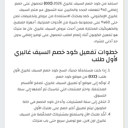
استفد من كود خصم السيف غاليري 2026
(CCC)
للحصول على خصم
إضافي 3% للعملاء الجدد والحاليين عند التسوق عبر متجر السيف
غاليري الإلكتروني. كما يمكنك الاستفادة من عروض وتخفيضات تصل
حتى 60% على مجموعة كبيرة من الأدوات المنزلية، أجهزة المطبخ،
والكهربائيات المختارة ضمن أحدث عروض السيف غاليري. كل ما عليك
هو تفعيل الكوبون أثناء إتمام الطلب للحصول على توفير إضافي بدون
حد أدنى للشراء.
خطوات تفعيل كود خصم السيف غاليري
لأول طلب
إذا كنت مستخدمًا جديدًا، انسخ كود خصم السيف غاليري لأول
طلب:
(CCC)
من موقع كود خصم.
توجّه إلى موقع أو تطبيق السيف غاليري، تصفح الأقسام
المختلفة، واختر المنتجات التي تناسبك ثم أضفها إلى سلة
التسوق.
انتقل إلى سلة المشتريات، وأدخل كود الخصم في خانة
الكوبون ليتم تطبيق أكبر خصم على طلبك الأول.
أكّد طلبك الآن واستمتع بمشترياتك المخفّضة من السيف
غاليري اون لاين، مع توصيل سريع حتى باب منزلك.