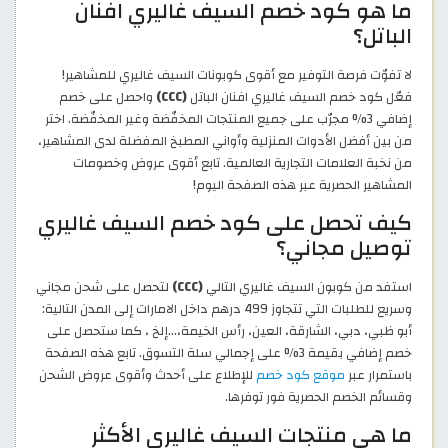
ما هو كود خصم السيف غاليري افنان
الباتل؟
لا تفوّت فرصة التوفير مع أقوى كوبونات السيف غاليري للمشاهير!
فعّل كود خصم السيف غاليري افنان الباتل
(CCC)
واحصل على خصم
إضافي 3% مجرّب على جميع المنتجات المخفّضة وغير المخفّضة. اختر
من بين أفضل الأدوات المنزلية وأواني المطبخ المفضلة لدى المشاهير،
من نخبة العلامات التجارية العالمية. تابع أقوى عروض وخصومات
المشاهير الحصرية عبر هذه الصفحة اليوم!
كيف تحصل على كود خصم السيف غاليري
توصيل مجاني؟
استفد من كوبون السيف غاليري التالي
(CCC)
لتحصل على شحن مجاني
وسريع للطلبات التي تتجاوز 499 درهم داخل الامارات إلى المدن التالية:
أبو ظبي، دبي، الشارقة، العين، رأس الخيمة،…إلخ ، كما ستحصل على
خصم إضافي بقيمة 3% على إجمالي سلة التسوق. تابع هذه الصفحة
باستمرار عبر
موقع كود خصم
للإطلاع على أحدث وأقوى عروض الشحن
وقسائم الخصم الحصرية فور توفرها.
ما هي منتجات السيف غاليري الأكثر