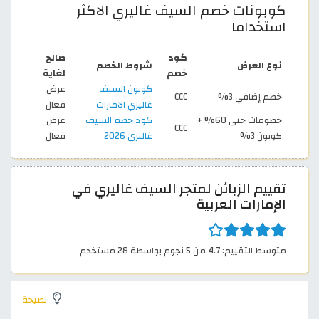
كوبونات خصم السيف غاليري الاكثر
استخداما
كود
صالح
نوع العرض
شروط الخصم
خصم
لغاية
كوبون السيف
عرض
خصم إضافي 3%
CCC
غاليري الامارات
فعال
خصومات حتى 60% +
كود خصم السيف
عرض
CCC
كوبون 3%
غاليري 2026
فعال
تقييم الزبائن لمتجر السيف غاليري في
الإمارات العربية
متوسط التقييم: 4.7 من 5 نجوم بواسطة 28 مستخدم
نصيحة