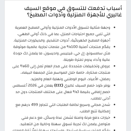
أسباب تدفعك للتسوق في موقع السيف
غاليري للأجهزة المنزلية وأدوات المطبخ؟
وجهة مثالية لتسوق الأدوات المنزلية وأواني المطبخ العصرية
التي تلبي جميع احتياجات المنزل، بما في ذلك أواني الطهي،
أجهزة المطبخ الكهربائية، أدوات التقديم، والديكورات المنزلية.
يقدّم منتجات أصلية 100% من علامات تجارية عالمية موثوقة
مثل سامسونج، إل جي، فيليبس واديسون، ما يضمن لك جودة
عالية وأداء يدوم لفترة طويلة.
عروض وتخفيضات متجددة على مدار العام تصل إلى 60% على
منتجات مختارة، خاصة خلال المواسم مثل الجمعة البيضاء،
رمضان، الأعياد، اليوم الوطنبي ونهاية العام والمزيد.
يوفر كود خصم السيف غاليري
(CCC)
يعمل في 2026 أغسطس
خصم إضافي بقيمة 3% فعال على مختلف المنتجات دون حد
أدنى للطلب.
شحن مجاني وسريع لكافة الطلبات التي تتجاوز 499 درهم مع
إمكانية تتبع الطلب.
خيارات دفع مرنة وآمنة تشمل عدة وسائل، مع دعم فني
متواصل يضمن لك تجربة تسوق سهلة وخالية من التعقيد.
يقدّم المتجر سياسة استبدال واسترجاع سهلة تعزّز ثقة العملاء