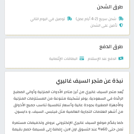
طرق الشحن
شحن سريع (2-4 أيام عمل)
توصيل في اليوم التالي
تأمين على الشحن
طرق الدفع
الدفع عند الإستلام
البطاقات الإئتمانية
نبذة عن متجر السيف غاليري
يُعد متجر السيف غاليري من أبرز متاجر الأدوات المنزلية وأواني المطبخ
الرائدة في السعودية. يوفر تشكيلة متنوعة من المستلزمات المنزلية
والأجهزة الصغيرة بجودة عالية وأسعار تنافسية تناسب جميع الأذواق
من أشهر العلامات التجارية العالمية مثل فيلبس، السيف، و دايسون.
كما يقدّم موقع السيف غاليري الإلكتروني عروض وتخفيضات مستمرة
تصل حتى 60% عند التسوق اون لاين، إضافة إلى قسيمة خصم بقيمة