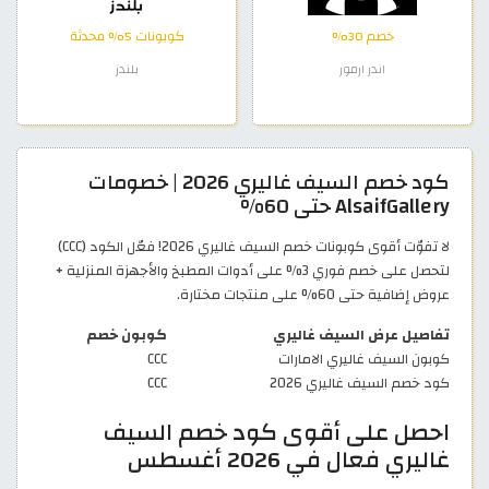
خصم 30%
كوبونات 5% محدثة
اندر ارمور
بلندز
كود خصم السيف غاليري 2026 | خصومات
AlsaifGallery حتى 60%
لا تفوّت أقوى كوبونات خصم السيف غاليري 2026! فعّل الكود (CCC)
لتحصل على خصم فوري 3% على أدوات المطبخ والأجهزة المنزلية +
عروض إضافية حتى 60% على منتجات مختارة.
تفاصيل عرض السيف غاليري
كوبون خصم
كوبون السيف غاليري الامارات
CCC
كود خصم السيف غاليري 2026
CCC
احصل على أقوى كود خصم السيف
غاليري فعال في 2026 أغسطس