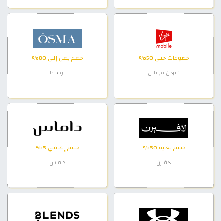
خصومات حتى 50%
خصم يصل إلى 80%
فيرجن موبايل
اوسما
خصم لغاية 50%
خصم إضافي 5%
لافيرن
داماس