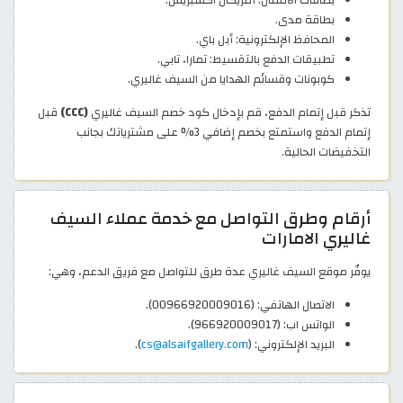
بطاقات الائتمان: أمريكان اكسبريس.
بطاقة مدى.
المحافظ الإلكترونية: أبل باي.
تطبيقات الدفع بالتقسيط: تمارا، تابي.
كوبونات وقسائم الهدايا من السيف غاليري.
تذكر قبل إتمام الدفع، قم بإدخال كود خصم السيف غاليري
(CCC)
قبل
إتمام الدفع واستمتع بخصم إضافي 3% على مشترياتك بجانب
التخفيضات الحالية.
أرقام وطرق التواصل مع خدمة عملاء السيف
غاليري الامارات
يوفّر موقع السيف غاليري عدة طرق للتواصل مع فريق الدعم، وهي:
الاتصال الهاتفي: (00966920009016).
الواتس اب: (966920009017).
البريد الإلكتروني: (
cs@alsaifgallery.com
).