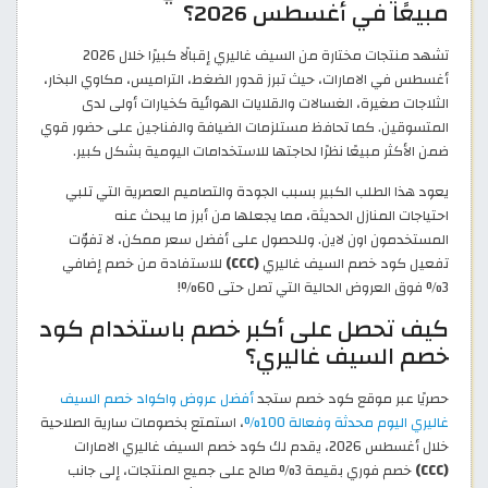
مبيعًا في أغسطس 2026؟
تشهد منتجات مختارة من السيف غاليري إقبالًا كبيرًا خلال 2026
أغسطس في الامارات، حيث تبرز قدور الضغط، التراميس، مكاوي البخار،
الثلاجات صغيرة، الغسالات والقلايات الهوائية كخيارات أولى لدى
المتسوقين. كما تحافظ مستلزمات الضيافة والفناجين على حضور قوي
ضمن الأكثر مبيعًا نظرًا لحاجتها للاستخدامات اليومية بشكل كبير.
يعود هذا الطلب الكبير بسبب الجودة والتصاميم العصرية التي تلبي
احتياجات المنازل الحديثة، مما يجعلها من أبرز ما يبحث عنه
المستخدمون اون لاين. وللحصول على أفضل سعر ممكن، لا تفوّت
تفعيل كود خصم السيف غاليري
(CCC)
للاستفادة من خصم إضافي
3% فوق العروض الحالية التي تصل حتى 60%!
كيف تحصل على أكبر خصم باستخدام كود
خصم السيف غاليري؟
حصريًا عبر موقع كود خصم ستجد
أفضل عروض واكواد خصم السيف
غاليري اليوم محدثة وفعالة 100%
، استمتع بخصومات سارية الصلاحية
خلال أغسطس 2026، يقدم لك كود خصم السيف غاليري الامارات
(CCC)
خصم فوري بقيمة 3% صالح على جميع المنتجات، إلى جانب