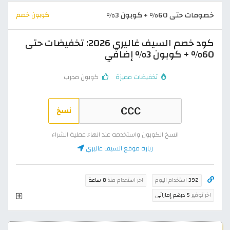
خصومات حتى 60% + كوبون 3%
كوبون خصم
كود خصم السيف غاليري 2026: تخفيضات حتى
60% + كوبون 3% إضافي
تخفيضات مميزة
كوبون مجرب
نسخ
انسخ الكوبون واستخدمه عند انهاء عملية الشراء
زيارة موقع السيف غاليري
392
استخدام اليوم
اخر استخدام منذ
8 ساعة
اخر توفير
5 درهم إماراتي