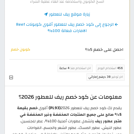
انسخ الكوبون واستخدمه عند انهاء عملية الشراء
زيارة موقع ريف للعطور
الرجوع إلى كود خصم ريف للعطور أقوى كوبونات Reef
الامارات فعالة 100%
احصل على خصم 5%
كوبون خصم
456
استخدام اليوم
اخر استخدام منذ
4 ساعة
اخر توفير
38 درهم إماراتي
معلومات عن كود خصم ريف للعطور 2026؟
يقدم لك كود خصم ريف للعطور 2026
(PL93)
أقوى
خصم بقيمة
5% صالح على جميع المنتجات المخفضة وغير المخفضة في
متجر عطور ريف
وتشمل عطورات أصلية 100%، عطر للجنسين،
عطور النيش، عطور المسك، عطور الشعر والجسم، الفواحات