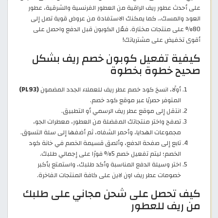
على أحدث عطور ريف الراقية من العطور الفرنسية والشرقية، عطور
العود والمسك،. كما يمكنك الاستفادة من عروض قوية تصل إلى
80% على منتجات مختارة. فعّل الكوبون قبل الدفع واحصل على
أقوى تخفيض على مشترياتك!
كيفية تفعيل كوبون خصم ريف بشكل
صحيح خطوة بخطوة
أولًا، انسخ كود خصم عطر ريف للعملاء الجدد المضمون
(PL93)
المتوفر حصريًا عبر موقع كود خصم.
انتقل إلى موقع عطر ريف الرسمي أو التطبيق.
تصفح واختر منتجاتك المفضلة من العطور، معطرات الجو،
مجموعات الهدايا، وأحمر الشفاه، ثم أضفها إلى سلة التسوق.
تابع إلى صفحة الدفع، وألصق قسيمة الخصم في خانة كود
الخصم؛ ليتم تفعيل خصم 5% فورًا على إجمالي طلبك.
اختر وسيلة الدفع المناسبة وأكد طلبك، واستمتع بأكبر
خصومات عطر ريف اون لاين على كافة المنتجات الفاخرة.
كيف تحصل على شحن مجاني على طلبك
من ريف للعطور