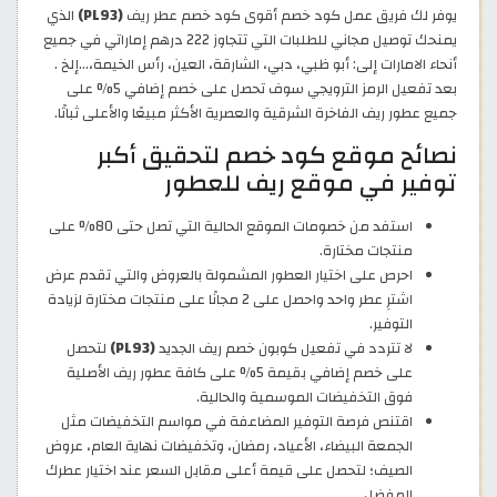
يوفر لك فريق عمل كود خصم أقوى كود خصم عطر ريف
(PL93)
الذي
يمنحك توصيل مجاني للطلبات التي تتجاوز 222 درهم إماراتي في جميع
أنحاء الامارات إلى: أبو ظبي، دبي، الشارقة، العين، رأس الخيمة،…إلخ .
بعد تفعيل الرمز الترويجي سوف تحصل على خصم إضافي 5% على
جميع عطور ريف الفاخرة الشرقية والعصرية الأكثر مبيعًا والأعلى ثباتًا.
نصائح موقع كود خصم لتحقيق أكبر
توفير في موقع ريف للعطور
استفد من خصومات الموقع الحالية التي تصل حتى 80% على
منتجات مختارة.
احرص على اختيار العطور المشمولة بالعروض والتي تقدم عرض
اشترِ عطر واحد واحصل على 2 مجانًا على منتجات مختارة لزيادة
التوفير.
لا تتردد في تفعيل كوبون خصم ريف الجديد
(PL93)
لتحصل
على خصم إضافي بقيمة 5% على كافة عطور ريف الأصلية
فوق التخفيضات الموسمية والحالية.
اقتنص فرصة التوفير المضاعفة في مواسم التخفيضات مثل
الجمعة البيضاء، الأعياد، رمضان، وتخفيضات نهاية العام، عروض
الصيف؛ لتحصل على قيمة أعلى مقابل السعر عند اختيار عطرك
المفضل.