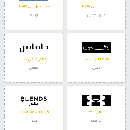
خصومات حتى 50%
خصم يصل إلى 80%
فيرجن موبايل
اوسما
خصم لغاية 50%
خصم إضافي 5%
لافيرن
داماس
خصم 30%
كوبونات 5% محدثة
اندر ارمور
بلندز