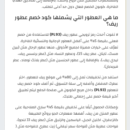
ومستحضرات التجميل مثل الروج والتنت، بالإضافة إلى صناديق الهدايا
الفاخرة. كوبون الخصم فعال دون حد أدنى للطلب.
ما هي العطور التي يشملها كود خصم عطور
ريف؟
لا تفوت أحدث رمز ترويجي عطور ريف
(PL93)
للاستفادة من خصم
فعلي بقيمة 5% على أفضل العطور الرجالية والنسائية الفاخرة.
تعرّف على خيارات مميزة لجميع الأذواق، منها عطور الرجال مثل (بيرل
مسك، تايتان، عطر ريف 15)، وعطور النساء مثل (عطر برنسس ريف،
ليدي ريف،)، بالإضافة إلى عطور الجنسين مثل (عطر بلانك نوماد، عطر
فيريديان).
استفد من تخفيضات تصل إلى 80% في موقع ريف للعطور، اختر
عطرك المفضل وأضفه إلى سلة التسوق، ثم أضف كود خصم ريف
للعطور
(PL93)
داخل مربع الكوبون في صفحة الدفع ليتم تطبيق
أكبر قيمة خصم على إجمالي طلبك.
بإمكانك الحصول أيضًا على تخفيض بقيمة 5% ساري الصلاحية على
عطور المنزل من ريف، أهمها: معطرات الجو بروائح الطبيعة
كالزعفران، اكليل الجبل، الياسمين والزنبق مثل (عطر ريف 33 للجو)،
فواحات عطرية مثل (فواحة سمر تيفاني) زيت عطري للفواحه مثل (