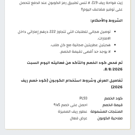
زيت فواحة ريف 19). لا تنس تطبيق رمز الكوبون عند الدفع لتحصل
على توفير مضاعف اليوم!!
الشروط والأحكام:
توصيل مجاني للطلبات التي تتجاوز 222 درهم إماراتي داخل
الامارات.
هديتين عطريتين مجانية مع كل طلب.
لا يوجد حد أقصى لقيمة الخصم.
تم فحص كود الخصم والتأكد من فعاليته اليوم السبت
8/8/2026.
تفاصيل العرض وشروط استخدام الكوبون (كود خصم ريف
2026)
كود الخصم
PL93
قيمة الخصم
احصل على خصم 5%
المنتجات المشمولة
عطور ريف المميزة
صلاحية الكوبون
عرض فعال