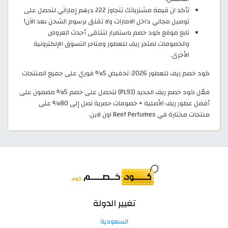
تأكد ان قيمة مشترياتك تتجاوز 222 درهم إماراتي لتحصل على
توصيل مجاني داخل الامارات ولا تقلق برسوم الشحن بعد الآن!
تابع موقع كود خصم باستمرار لتتلقى أحدث العروض
والخصومات لمتجر ريف للعطور ومتاجر التسوق الإلكترونية
الأخرى.
كود خصم ريف للعطور 2026: تخفيض 5% فوري على جميع المنتجات
فعّل كود خصم ريف الجديد (PL93) لتحصل على خصم 5% مضمون على
أفضل عطور ريف الأصلية + خصومات حصرية تصل إلى 80% على
منتجات مختارة في Reef Perfumes اون لاين.
تغيير الدولة
السعودية