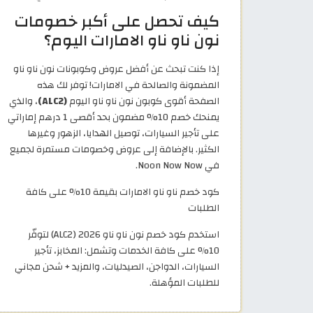
كيف تحصل على أكبر خصومات
نون ناو ناو الامارات اليوم؟
إذا كنت تبحث عن أفضل عروض وكوبونات نون ناو ناو
المضمونة والصالحة في الامارات! توفر لك هذه
الصفحة أقوى كوبون نون ناو ناو اليوم
(ALC2)
، والذي
يمنحك خصم 10% مضمون بحد أقصى 1 درهم إماراتي
على تأجير السيارات، توصيل الهدايا، الزهور وغيرها
الكثير. بالإضافة إلى عروض وخصومات مستمرة لجميع
في Noon Now Now.
كود خصم ناو ناو الامارات بقيمة 10% على كافة
الطلبات
استخدم كود خصم نون ناو ناو 2026 (ALC2) لتوفّر
10% على كافة الخدمات وتشمل: المخابز، تأجير
السيارات، الدواجن، الصيدليات، والمزيد + شحن مجاني
للطلبات المؤهلة.