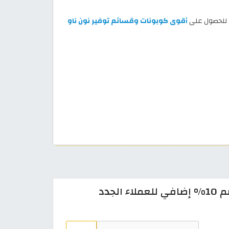
 للحصول على
أقوى كوبونات وقسائم توفير نون ناو
كوبون خصم ناو ناو 2026: خصم 10% إضافي للعملاء الجدد