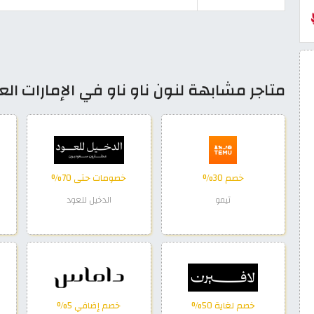
متاجر مشابهة لنون ناو ناو في الإمارات الع
خصم 30%
خصومات حتى 70%
تيمو
الدخيل للعود
خصم لغاية 50%
خصم إضافي 5%