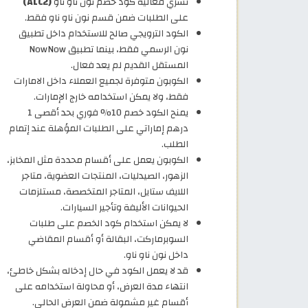
تسري فعالية كود خصم نون ناو ناو
(ALC2)
على الطلبات ضمن قسم نون ناو ناو فقط.
الكود الترويجي صالح للاستخدام داخل تطبيق
نون الرسمي فقط، بينما تطبيق NowNow
المستقل القديم لم يعد فعال.
الكوبون متوفرة لجميع العملاء داخل الامارات
فقط، ولا يمكن استخدامه خارج الإمارات.
يمنح الكود خصم 10% فوري بحد أقصى 1
درهم إماراتي على الطلبات المؤهلة عند إتمام
الطلب.
الكوبون يعمل على أقسام محددة مثل المخابز،
الزهور، الصيدليات، المنتجات العضوية، متاجر
اللايف ستايل، المتاجر المتخصصة، مستلزمات
الحيوانات الأليفة وتأجير السيارات.
لا يمكن استخدام كود الخصم على طلبات
السوبرماركت، البقالة أو أقسام المقاضي
داخل نون ناو ناو.
قد لا يعمل الكود في حال إدخاله بشكل خاطئ،
انتهاء مدة العرض، أو محاولة استخدامه على
أقسام غير مشمولة ضمن العرض الحالي.