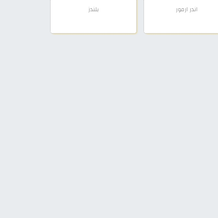
اندر ارمور
بلندز