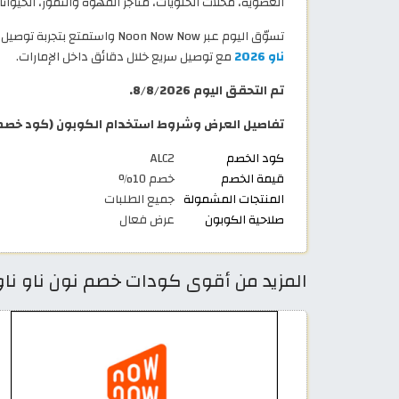
العضوية، محلات الحلويات، متاجر القهوة والتمور، الحيوانات 
تسوّق اليوم عبر Noon Now Now واستمتع بتجربة توصيل سريعة ومرنة، ولا تنسى استخدام كوبون تطبيق ناو ناو
ناو 2026
مع توصيل سريع خلال دقائق داخل الإمارات.
تم التحقق اليوم 8/8/2026.
تفاصيل العرض وشروط استخدام الكوبون (كود خصم ناو نا
كود الخصم
ALC2
قيمة الخصم
خصم 10%
المنتجات المشمولة
جميع الطلبات
صلاحية الكوبون
عرض فعال
المزيد من أقوى كودات خصم نون ناو ناو 2026 فعالة 100% في Noon الامار