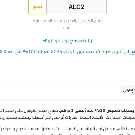
نسخ
انسخ الكوبون واستخدمه عند انهاء عملية
الشراء
زيارة موقع نون ناو ناو
ى أقوى كودات خصم نون ناو ناو 2026 فعالة 100% في Noon الامارات
يمنحك تخفيض 10% بحد أقصى 1 درهم.
زمات الحيوانات الأليفة، استئجار سيارات أو حتى حجز أنشطة ترفيهية بضغط زر. طب
الأقسام داخل نون ناو ناو في الامارات، مثل المخابز، محلات اللحوم والدواجن، م