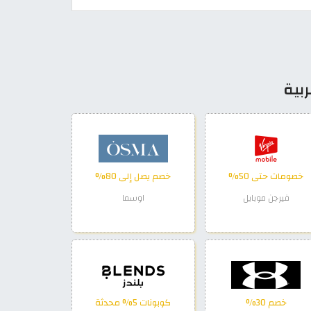
ربية
خصومات حتى 50%
خصم يصل إلى 80%
فيرجن موبايل
اوسما
خصم 30%
كوبونات 5% محدثة