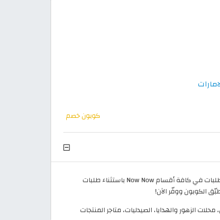
كوبون خصم
يسري خصم الكوبون على جميع الطلبات في كافة أقسام Now Now باستثناء طلبات
ّق الكوبون ووفّر الآن!
حلات الزهور والهدايا، الصيدليات، متاجر المنتجات