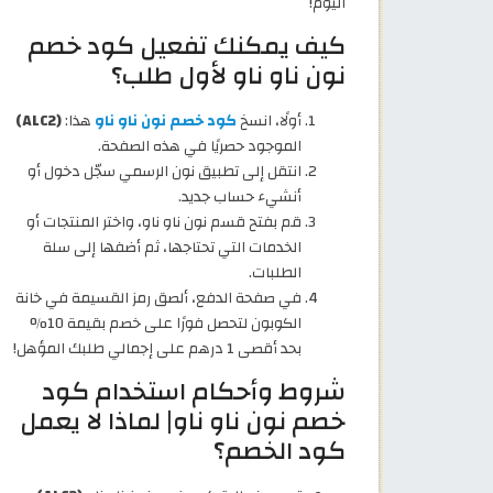
اليوم!
كيف يمكنك تفعيل كود خصم
نون ناو ناو لأول طلب؟
أولًا، انسخ
كود خصم نون ناو ناو
هذا:
(ALC2)
الموجود حصريًا في هذه الصفحة.
انتقل إلى تطبيق نون الرسمي سجّل دخول أو
أنشيء حساب جديد.
قم بفتح قسم نون ناو ناو، واختر المنتجات أو
الخدمات التي تحتاجها، ثم أضفها إلى سلة
الطلبات.
في صفحة الدفع، ألصق رمز القسيمة في خانة
الكوبون لتحصل فورًا على خصم بقيمة 10%
بحد أقصى 1 درهم على إجمالي طلبك المؤهل!
شروط وأحكام استخدام كود
خصم نون ناو ناو| لماذا لا يعمل
كود الخصم؟