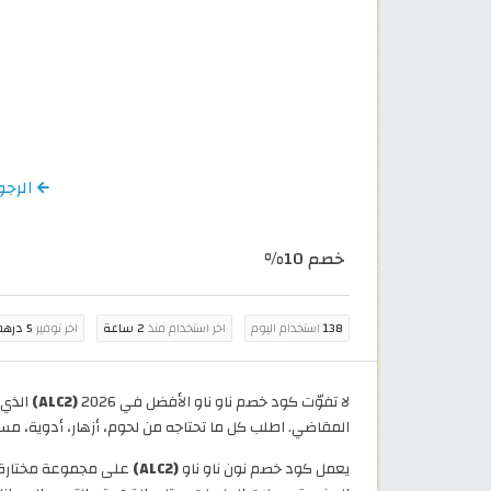
الرجوع إل
خصم 10%
138
استخدام اليوم
اخر استخدام منذ
2 ساعة
اخر توفير
5 درهم إماراتي
لا تفوّت كود خصم ناو ناو الأفضل في 2026
(ALC2)
الذي
المقاضي. اطلب كل ما تحتاجه من لحوم، أزهار، أدوية، مستل
يعمل كود خصم نون ناو ناو
(ALC2)
على مجموعة مختارة من 