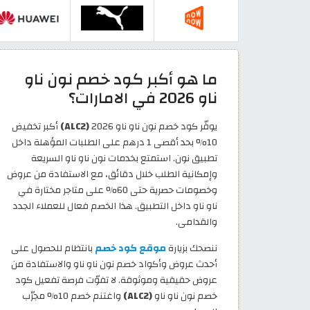
ما هو أكبر كود خصم نون ناو
ناو 2026 في الامارات؟
يوفّر كود خصم نون ناو ناو 2026
(ALC2)
أكبر تخفيض
10% بحد أقصى 1 درهم على الطلبات المؤهلة داخل
تطبيق نون. استمتع بخدمات نون ناو ناو السريعة
وإمكانية الطلب خلال دقائق، مع الاستفادة من عروض
وخصومات حصرية حتى 60% على متاجر مختارة في
ناو ناو داخل التطبيق. هذا الخصم فعال للعملاء الجدد
والقدامى.
ننصحك بزيارة
موقع كود خصم
بانتظام للحصول على
أحدث عروض وأكواد خصم نون ناو ناو والاستفادة من
عروض حقيقية وموثوقة. لا تفوّت فرصة تفعيل كود
خصم نون ناو ناو
(ALC2)
واغتنم خصم 10% مجرّب