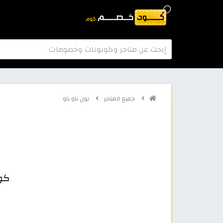
جميع المتاجر
نون ناو ناو
كود خصم 