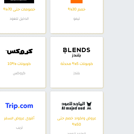
خصم 30%
خصومات حتى 70%
تيمو
الدخيل للعود
كوبونات 5% محدثة
كوبونات %10
بلندز
كروكس
عروض واكواد خصم حتى
أقوى عروض السفر
50%
تريب
الماجد للعود