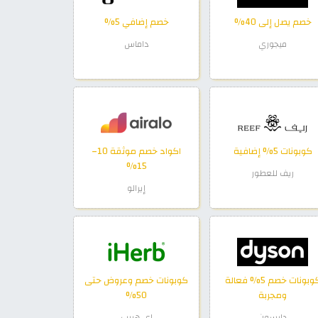
خصم يصل إلى 40%
خصم إضافي 5%
ميجوري
داماس
كوبونات 5% إضافية
اكواد خصم موثقة 10–
15%
ريف للعطور
إيرالو
كوبونات خصم 5% فعالة
كوبونات خصم وعروض حتى
ومجربة
50%
دايسون
اي هيرب