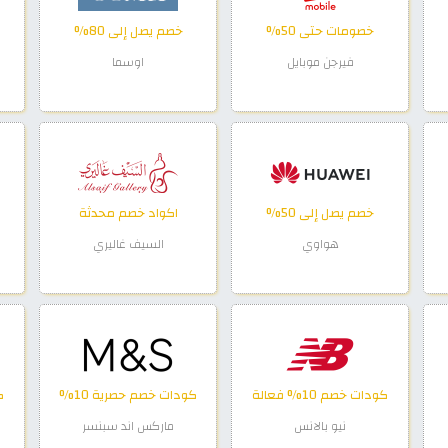
خصومات حتى 50%
خصم يصل إلى 80%
فيرجن موبايل
اوسما
خصم يصل إلى 50%
اكواد خصم محدثة
هواوي
السيف غاليري
كودات خصم 10% فعالة
كودات خصم حصرية 10%
نيو بالانس
ماركس اند سبنسر