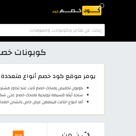
كوبونات خصم 2026 لأهم متاجر التسوق الإلكترونية في
يوفر موقع كود خصم أنواع متعددة من
كوبون تخفيض يمنحك خصم ثابت عند تجاوز مشترياتك مبلغ معين مثل خصم بقيمة 0
ستجد أيضًا قسيمة ترويجية تمنحك خصم على شكل نسبة 
أما النوع الثالث فيتضمن عرض خاص بالشحن المجا