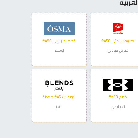
عربية
خصومات حتى 50%
خصم يصل إلى 80%
فيرجن موبايل
اوسما
خصم 30%
كوبونات 5% محدثة
اندر ارمور
بلندز