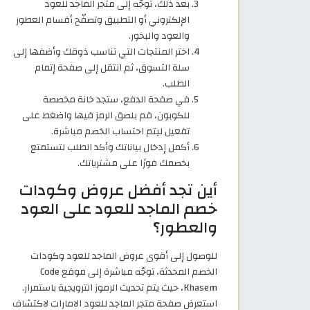
بعد ذلك، توجّه إلى متجر الماجد للعود
الإلكتروني أو التطبيق وتصفّح أقسام العطور
والعود والبخور.
اختر المنتجات التي تناسب ذوقك وأضفها إلى
سلة التسوق، ثم انتقل إلى صفحة إتمام
الطلب.
في صفحة الدفع، ستجد خانة مخصصة
للكوبون، قم بلصق الرمز فيها واضغط على
تفعيل ليتم احتساب الخصم مباشرة.
أكمل إدخال بياناتك وأكد الطلب لتستمتع
بخصمك فورًا على مشترياتك.
أين تجد أفضل عروض وكودات
خصم الماجد للعود على العود
والعطور؟
للوصول إلى أقوى عروض الماجد للعود وكودات
الخصم المحدثة، توجّه مباشرة إلى موقع Code
Khasem، حيث يتم تحديث الرموز الترويجية باستمرار.
استعرض صفحة متجر الماجد للعود الامارات لاكتشاف