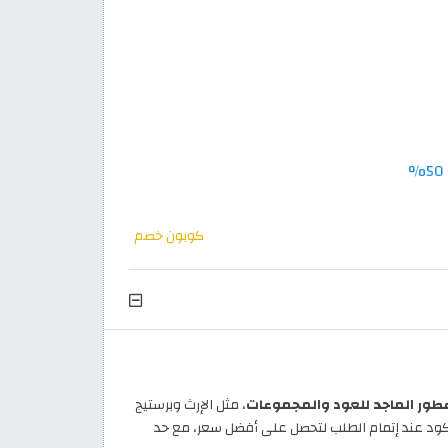
كوبون خصم
، مثل الإرث وبرستيج
رك المفضل وأضفه إلى السلة، ثم فعّل الكود عند إتمام الطلب لتحصل على أفضل سعر، مع حد