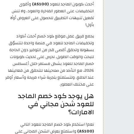
أحدث كوبون الماجد للعود
(AS100)
وأقوى
التخفيضات على العطور الفاخرة والعود، ولا تنسَ
تفعيل تنبيهات التطبيق للحصول على العروض أولًا
بأول!
يجمع فريق عمل موقع كود خصم أحدث أكواد
وتخفيضات الماجد للعود في منصة واحدة لتتسوّق
بسهولة وتحقق أقصى قدر من التوفير دون الحاجة
للبحث والوقت الطويل. نحرص على تحديث كوبونات
خصم الماجد للعود بشكل مستمر خلال أغسطس
2026، مع التأكد من صلاحيتها للتحقق من فعاليتها
عند الدفع، ولتستمتع بتجربة شراء مريحة وأسعار أوفر
على مختلف العطور.
هل يوجد كود خصم الماجد
للعود شحن مجاني في
الامارات؟
نعم! استخدم كود خصم الماجد للعود التالي
(AS100)
واستمتع بعرض الشحن المجاني على