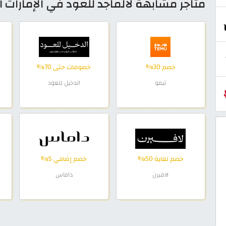
متاجر مشابهة لالماجد للعود في الإمارات ال
خصم 30%
خصومات حتى 70%
تيمو
الدخيل للعود
خصم لغاية 50%
خصم إضافي 5%
لافيرن
داماس