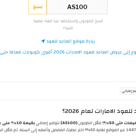
نسخ
انسخ الكوبون واستخدمه عند انهاء عملية
الشراء
زيارة موقع الماجد للعود
لى عروض الماجد للعود الامارات 2026 أقوى كوبونات فعالة حتى 50%
د الامارات لعام 2026؟
ضات حتى 50%!
فعّل الكوبون
(AS100)
لتوفير إضافي
بقيمة 10% على عطور الماجد للعود والمجموعات
روبي لموسم الصيف، . استفد من تخفيضات الماجد للعود 1447 عبر الموقع لغاية 50%! اختر عط