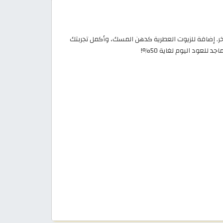
ر. إضافة للزيوت العطرية كدهن المسك، وأكمل تجربتك
لعود اليوم لغاية 50%!