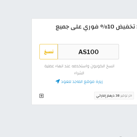
كود خصم الماجد للعود 2026: تخفيض 10% فوري على جميع
نسخ
انسخ الكوبون واستخدمه عند انهاء عملية
الشراء
زيارة موقع الماجد للعود
اخر توفير
38 درهم إماراتي