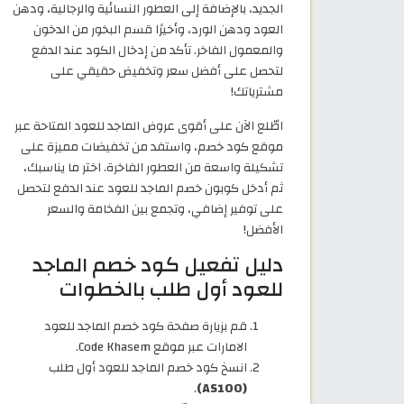
الجديد، بالإضافة إلى العطور النسائية والرجالية، ودهن
العود ودهن الورد، وأخيرًا قسم البخور من الدخون
والمعمول الفاخر. تأكد من إدخال الكود عند الدفع
لتحصل على أفضل سعر وتخفيض حقيقي على
مشترياتك!
اطّلع الآن على أقوى عروض الماجد للعود المتاحة عبر
موقع كود خصم، واستفد من تخفيضات مميزة على
تشكيلة واسعة من العطور الفاخرة. اختر ما يناسبك،
ثم أدخل كوبون خصم الماجد للعود عند الدفع لتحصل
على توفير إضافي، وتجمع بين الفخامة والسعر
الأفضل!
دليل تفعيل كود خصم الماجد
للعود أول طلب بالخطوات
قم بزيارة صفحة كود خصم الماجد للعود
الامارات عبر موقع Code Khasem.
انسخ كود خصم الماجد للعود أول طلب
.
(AS100)