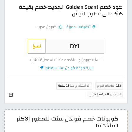
كود خصم Golden Scent الجديد: خصم بقيمة
5% على عطور النيش
تخفيضات مميزة
كوبون مجرب
نسخ
انسخ الكوبون واستخدمه عند انهاء عملية الشراء
زيارة موقع قولدن سنت للعطور
113
استخدام اليوم
اخر استخدام منذ
11 ساعة
اخر توفير
8 درهم إماراتي
كوبونات خصم قولدن سنت للعطور الاكثر
استخداما