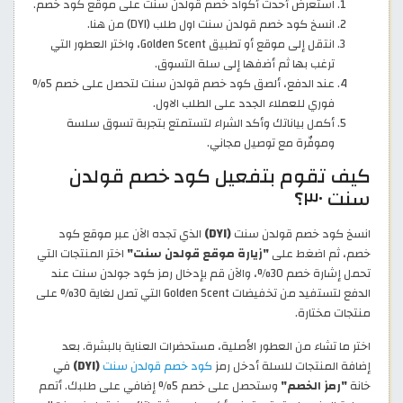
استعرض أحدث أكواد خصم قولدن سنت على موقع كود خصم.
انسخ كود خصم قولدن سنت اول طلب (DYI) من هنا.
انتقل إلى موقع أو تطبيق Golden Scent، واختر العطور التي
ترغب بها ثم أضفها إلى سلة التسوق.
عند الدفع، ألصق كود خصم قولدن سنت لتحصل على خصم 5%
فوري للعملاء الجدد على الطلب الاول.
أكمل بياناتك وأكد الشراء لتستمتع بتجربة تسوق سلسة
وموفّرة مع توصيل مجاني.
كيف تقوم بتفعيل كود خصم قولدن
سنت ٣٠؟
انسخ كود خصم قولدن سنت
(DYI)
الذي تجده الآن عبر موقع كود
خصم، ثم اضغط على
"زيارة موقع قولدن سنت"
اختر المنتجات التي
تحمل إشارة خصم 30%، والآن قم بإدخال رمز كود جولدن سنت عند
الدفع لتستفيد من تخفيضات Golden Scent التي تصل لغاية 30% على
منتجات مختارة.
اختر ما تشاء من العطور الأصلية، مستحضرات العناية بالبشرة. بعد
إضافة المنتجات للسلة أدخل رمز
كود خصم قولدن سنت
(DYI)
في
خانة
"رمز الخصم"
وستحصل على خصم 5% إضافي على طلبك. أتمم