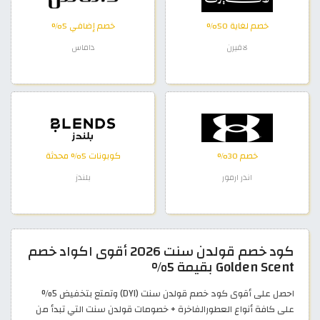
خصم لغاية 50%
خصم إضافي 5%
لافيرن
داماس
خصم 30%
كوبونات 5% محدثة
اندر ارمور
بلندز
كود خصم قولدن سنت 2026 أقوى اكواد خصم
Golden Scent بقيمة 5%
احصل على أقوى كود خصم قولدن سنت (DYI) وتمتع بتخفيض 5%
على كافة أنواع العطورالفاخرة + خصومات قولدن سنت التي تبدأ من