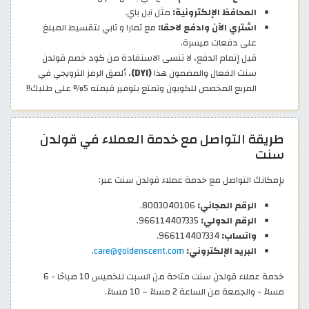
المحافظ الإلكترونية:
مثل آبل باي.
اشتري الآن وادفع لاحقا:
مع تمارا و تابي لتقسيط المبلغ
على دفعات ميسرة.
قبل إتمام الدفع، لا تنسى الاستفادة من كود خصم قولدن
سنت الفعال والمضمون هذا
(DYI)
، ألصق الرمز الترويجي في
المربع المخصص للكوبون وتمتع بتوفير قيمته 5% على طلبك!!
طريقة التواصل مع خدمة العملاء في قولدن
سنت
بإمكانك التواصل مع خدمة عملاء قولدن سنت عبر:
الرقم المجاني:
8003040106.
الرقم الدولي:
966114407335.
واتساب:
966114407334.
البريد الإلكتروني:
care@goldenscent.com
.
خدمة عملاء قولدن سنت متاحة من السبت للخميس 10 صباحًا - 6
مساءً - والجمعة من الساعة 2 مساءً – 10 مساءً.