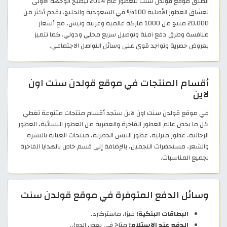
انطلق موقع قولدن سنت للعطور عام 2014 ليصبح الوجهة الأولى
لعشاق العطور الأصلية 100% في السعودية والخليج. يقدم أكثر من
20,000 منتج من 1000 ماركة عالمية وعربية ونيش، مع أسعار
منافسة وطرق دفع آمنة وتوصيل سريع محلي ودولي. كما تتميز
بعروض حصرية وتواجد قوي على وسائل التواصل الاجتماعي.
أقسام المنتجات في موقع قولدن سنت اون
لاين
في موقع قولدن سنت اون لاين ستجد أقسام منتجات متنوعة تغطي
كل ما يخص عالم العطور الفاخرة والعصرية من العطور النسائية، العطور
الرجالية، عطور منزلية، عطور النيش الحصرية، منتجات العناية بالبشرة
والشعر، مستحضرات التجميل، بالإضافة إلى قسم خاص بالهدايا الفاخرة
لجميع المناسبات.
وسائل الدفع المتوفرة في موقع قولدن سنت
البطاقات البنكية:
فيزا، ماستركارد.
الدفع عند الاستلام:
متاح في بعض الدول.