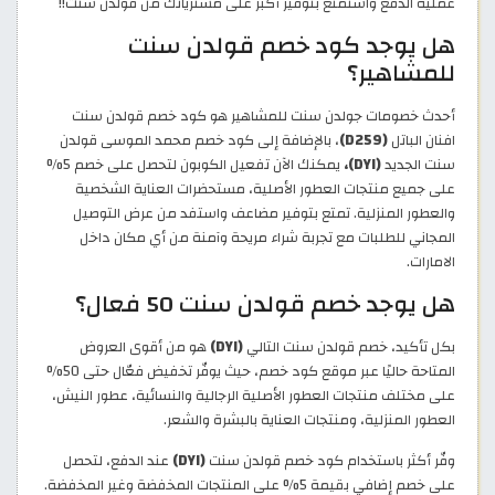
عملية الدفع واستمتع بتوفير أكبر على مشترياتك من قولدن سنت!!
هل يوجد كود خصم قولدن سنت
للمشاهير؟
أحدث خصومات جولدن سنت للمشاهير هو كود خصم قولدن سنت
افنان الباتل
(D259)
، بالإضافة إلى كود خصم محمد الموسى قولدن
سنت الجديد
(DYI)،
يمكنك الآن تفعيل الكوبون لتحصل على خصم 5%
على جميع منتجات العطور الأصلية، مستحضرات العناية الشخصية
والعطور المنزلية. تمتع بتوفير مضاعف واستفد من عرض التوصيل
المجاني للطلبات مع تجربة شراء مريحة وآمنة من أي مكان داخل
الامارات.
هل يوجد خصم قولدن سنت 50 فعال؟
بكل تأكيد، خصم قولدن سنت التالي
(DYI)
هو من أقوى العروض
المتاحة حاليًا عبر موقع كود خصم، حيث يوفّر تخفيض فعّال حتى 50%
على مختلف منتجات العطور الأصلية الرجالية والنسائية، عطور النيش،
العطور المنزلية، ومنتجات العناية بالبشرة والشعر.
وفّر أكثر باستخدام كود خصم قولدن سنت
(DYI)
عند الدفع، لتحصل
على خصم إضافي بقيمة 5% على المنتجات المخفضة وغير المخفضة.