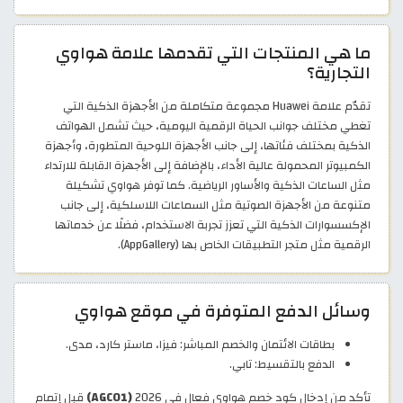
ما هي المنتجات التي تقدمها علامة هواوي
التجارية؟
تقدّم علامة Huawei مجموعة متكاملة من الأجهزة الذكية التي
تغطي مختلف جوانب الحياة الرقمية اليومية، حيث تشمل الهواتف
الذكية بمختلف فئاتها، إلى جانب الأجهزة اللوحية المتطورة، وأجهزة
الكمبيوتر المحمولة عالية الأداء، بالإضافة إلى الأجهزة القابلة للارتداء
مثل الساعات الذكية والأساور الرياضية. كما توفر هواوي تشكيلة
متنوعة من الأجهزة الصوتية مثل السماعات اللاسلكية، إلى جانب
الإكسسوارات الذكية التي تعزز تجربة الاستخدام، فضلًا عن خدماتها
الرقمية مثل متجر التطبيقات الخاص بها (AppGallery).
وسائل الدفع المتوفرة في موقع هواوي
بطاقات الائتمان والخصم المباشر: فيزا، ماستر كارد، مدى.
الدفع بالتقسيط: تابي.
تأكد من إدخال كود خصم هواوي فعال في 2026
(AGC01)
قبل إتمام