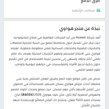
طرق الدفع
البطاقات الإئتمانية
نبذة عن متجر هواوي
تُعد شركة Huawei من أبرز الشركات العالمية في قطاع التكنولوجيا،
حيث تركز على تقديم حلول متكاملة تجمع بين البنية التحتية للاتصالات
والتقنيات الرقمية والخدمات السحابية ضمن منظومة متطورة. تعتمد
هواوي على الابتكار المستمر وتطوير التقنيات الحديثة بهدف بناء عالم
رقمي أكثر ترابطًا، وتسعى إلى تحسين تجربة المستخدم من خلال تقديم
حلول ذكية تدعم الأفراد والمؤسسات في حياتهم اليومية وتواكب
تطور العصر الرقمي.
نحرص من خلال موقع كود خصم وفريق العمل المختص لدينا على
متابعة أحدث عروض هواوي بشكل مستمر، لمساعدتك في الحصول
على أفضل الأسعار بأقل جهد ممكن. حيث نجمع ونحدث أكواد الخصم
والعروض الحصرية أولا بأول، مثل كود هواوي 2026
(AGC01)
الذي
يمنحك خصم 10% فعال، ونقدم لك أفضل النصائح للإستفادة منها
بالشكل الأمثل.