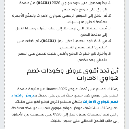
ابدأ بالحصول على كود هواوي 2026
(AGC01)
من صفحة
هواوي على موقع كود خصم.
ثم انتقل إلى الموقع الرسمي لهواوي الامارات وتصفّح الأجهزة
المتاحة لاختيار ما يناسبك.
أضف المنتجات التي ترغب بها إلى سلة الشراء، وبعدها انتقل
إلى صفحة الدفع.
في خانة كود الخصم، أدخل الرمز:
(AGC01)،
ثم اضغط على
“تطبيق” ليتم تفعيل التخفيض.
وأخيرًا، تابع خطوات الدفع وأكمل طلبك لتحصل على السعر
النهائي بعد الخصم.
أين تجد أقوى عروض وكودات خصم
هواوي الامارات
يمكنك الاطلاع على أحدث عروض Huawei 2026 عبر متابعة صفحة
المتجر على موقع كود خصم، حيث نحرص على تحديث و
عروض واكواد
خصم هواوي الامارات
بشكل مستمر لفرص توفير أكبر على طلبك.
كما يمكنك استكشاف عروض موقع هواوي الامارات عبر هذه الصفحة،
والتي تضم تخفيضات مميزة تصل إلى 50% على مجموعة من الأجهزة،
إلى جانب الشحن المجاني على جميع الطلبات.