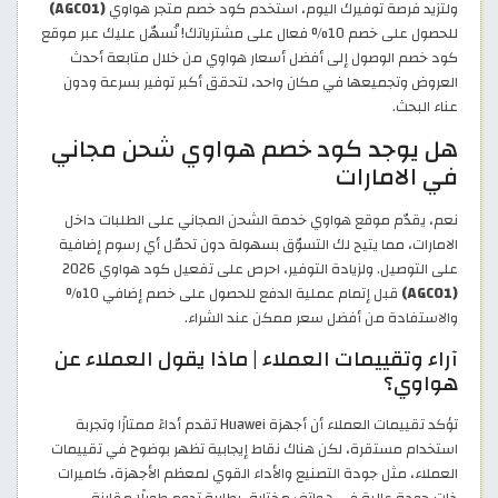
ولتزيد فرصة توفيرك اليوم، استخدم كود خصم متجر هواوي
(AGC01)
للحصول على خصم 10% فعال على مشترياتك! نُسهّل عليك عبر موقع
كود خصم الوصول إلى أفضل أسعار هواوي من خلال متابعة أحدث
العروض وتجميعها في مكان واحد، لتحقق أكبر توفير بسرعة ودون
عناء البحث.
هل يوجد كود خصم هواوي شحن مجاني
في الامارات
نعم، يقدّم موقع هواوي خدمة الشحن المجاني على الطلبات داخل
الامارات، مما يتيح لك التسوّق بسهولة دون تحمّل أي رسوم إضافية
على التوصيل. ولزيادة التوفير، احرص على تفعيل كود هواوي 2026
(AGC01)
قبل إتمام عملية الدفع للحصول على خصم إضافي 10%
والاستفادة من أفضل سعر ممكن عند الشراء.
آراء وتقييمات العملاء | ماذا يقول العملاء عن
هواوي؟
تؤكد تقييمات العملاء أن أجهزة Huawei تقدم أداءً ممتازًا وتجربة
استخدام مستقرة، لكن هناك نقاط إيجابية تظهر بوضوح في تقييمات
العملاء، مثل جودة التصنيع والأداء القوي لمعظم الأجهزة، كاميرات