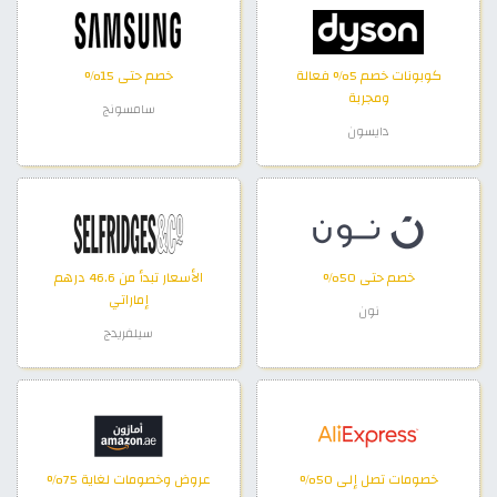
كوبونات خصم 5% فعالة
خصم حتى 15%
ومجربة
سامسونج
دايسون
خصم حتى 50%
الأسعار تبدأ من 46.6 درهم
إماراتي
نون
سيلفريدج
خصومات تصل إلى 50%
عروض وخصومات لغاية 75%