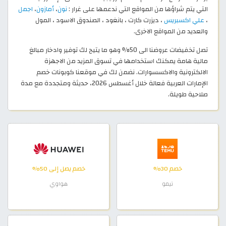
التي يتم شراؤها من المواقع التي ندعمها على غرار :
نون
،
أمازون
،
اجمل
،
علي اكسبريس
، ديزرت كارت ، بانغود ، الصندوق الاسود ، المول
والعديد من المواقع الاخرى.
تصل تخفيضات عروضنا الى 50% وهو ما يتيح لك توفير وادخار مبالغ
مالية هامة يمكنك استخدامها في تسوق المزيد من الاجهزة
الالكترونية والاكسسوارات. نضمن لك في موقعنا كوبونات خصم
الإمارات العربية فعالة خلال أغسطس 2026، حديثة ومتجددة مع مدة
صلاحية طويلة.
خصم 30%
خصم يصل إلى 50%
تيمو
هواوي