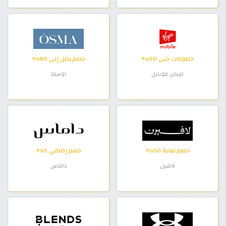
خصومات حتى 50%
خصم يصل إلى 80%
فيرجن موبايل
اوسما
خصم لغاية 50%
خصم إضافي 5%
لافيرن
داماس