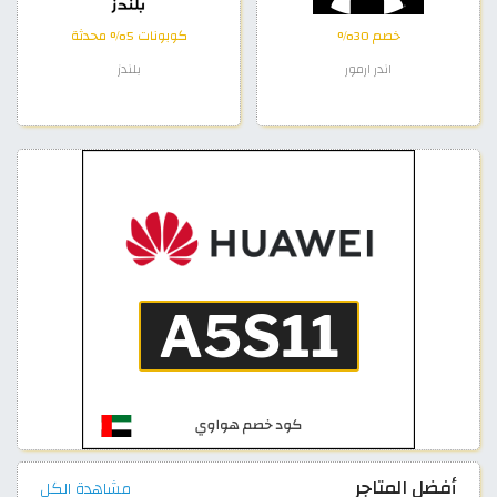
خصم 30%
كوبونات 5% محدثة
اندر ارمور
بلندز
أفضل المتاجر
مشاهدة الكل