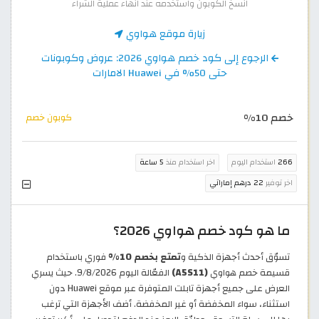
انسخ الكوبون واستخدمه عند انهاء عملية الشراء
زيارة موقع هواوي
الرجوع إلى كود خصم هواوي 2026: عروض وكوبونات
حتى 50% في Huawei الامارات
خصم 10%
كوبون خصم
266
استخدام اليوم
اخر استخدام منذ
5 ساعة
اخر توفير
22 درهم إماراتي
ما هو كود خصم هواوي 2026؟
تسوّق أحدث أجهزة الذكية و
تمتع بخصم 10%
فوري باستخدام
قسيمة خصم هواوي
(A5S11)
الفعّالة اليوم 9/8/2026. حيث يسري
العرض على جميع أجهزة تابلت المتوفرة عبر موقع Huawei دون
استثناء، سواء المخفضة أو غير المخفضة. أضف الأجهزة التي ترغب