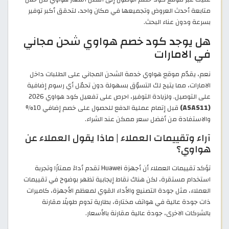
متابعة أحدث العروض وتجميعها في مكان واحد، لتحقق أكبر توفير
بسرعة ودون عناء البحث.
هل يوجد كود خصم هواوي شحن مجاني
في الامارات
نعم، يقدّم موقع هواوي خدمة الشحن المجاني على الطلبات داخل
الامارات، مما يتيح لك التسوّق بسهولة دون تحمّل أي رسوم إضافية
على التوصيل. ولزيادة التوفير، احرص على تفعيل كود هواوي 2026
(ASAS11)
قبل إتمام عملية الدفع للحصول على خصم إضافي 10%
والاستفادة من أفضل سعر ممكن عند الشراء.
آراء وتقييمات العملاء | ماذا يقول العملاء عن
هواوي؟
تؤكد تقييمات العملاء أن أجهزة Huawei تقدم أداءً ممتازًا وتجربة
استخدام مستقرة، لكن هناك نقاط إيجابية تظهر بوضوح في تقييمات
العملاء، مثل جودة التصنيع والأداء القوي لمعظم الأجهزة، كاميرات
ذات جودة عالية في هواتف مختارة، بطارية تدوم طويلًا مقارنة
بالشركات الاخرى، جودة عالية مقارنة بالأسعار.