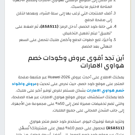
ثم انتقل إلى الموقع الرسمي لهواوي الامارات وتصفّح الأجهزة
المتاحة لاختيار ما يناسبك.
أضف المنتجات التي ترغب بها إلى سلة الشراء، وبعدها انتقل
إلى صفحة الدفع.
في خانة كود الخصم، أدخل الرمز:
(ASAS11)،
ثم اضغط على
“تطبيق” ليتم تفعيل التخفيض.
وأخيرًا، تابع خطوات الدفع وأكمل طلبك لتحصل على السعر
النهائي بعد الخصم.
أين تجد أقوى عروض وكودات خصم
هواوي الامارات
يمكنك الاطلاع على أحدث عروض Huawei 2026 عبر متابعة صفحة
المتجر على موقع كود خصم، حيث نحرص على تحديث و
عروض واكواد
خصم هواوي الامارات
بشكل مستمر لفرص توفير أكبر على طلبك.
كما يمكنك استكشاف عروض موقع هواوي الامارات عبر هذه الصفحة،
والتي تضم تخفيضات مميزة تصل إلى 50% على مجموعة من الأجهزة،
إلى جانب الشحن المجاني على جميع الطلبات.
ولتزيد فرصة توفيرك اليوم، استخدم كود خصم متجر هواوي
(ASAS11)
للحصول على خصم 10% فعال على مشترياتك! نُسهّل
عليك عبر موقع كود خصم الوصول إلى أفضل أسعار هواوي من خلال