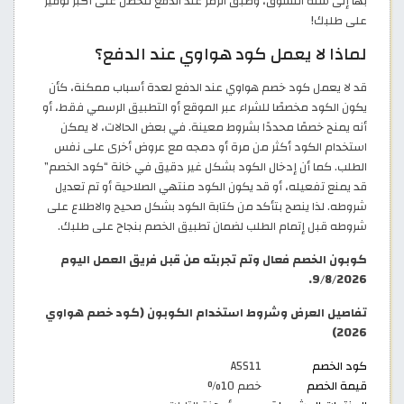
بها إلى سلة التسوق، وطبّق الرمز عند الدفع لتحصل على أكبر توفير
على طلبك!
لماذا لا يعمل كود هواوي عند الدفع؟
قد لا يعمل كود خصم هواوي عند الدفع لعدة أسباب ممكنة، كأن
يكون الكود مخصصًا للشراء عبر الموقع أو التطبيق الرسمي فقط، أو
أنه يمنح خصمًا محددًا بشروط معينة. في بعض الحالات، لا يمكن
استخدام الكود أكثر من مرة أو دمجه مع عروض أخرى على نفس
الطلب. كما أن إدخال الكود بشكل غير دقيق في خانة “كود الخصم”
قد يمنع تفعيله، أو قد يكون الكود منتهي الصلاحية أو تم تعديل
شروطه. لذا ينصح بتأكد من كتابة الكود بشكل صحيح والاطلاع على
شروطه قبل إتمام الطلب لضمان تطبيق الخصم بنجاح على طلبك.
كوبون الخصم فعال وتم تجربته من قبل فريق العمل اليوم
9/8/2026.
تفاصيل العرض وشروط استخدام الكوبون (كود خصم هواوي
2026)
كود الخصم
A5S11
قيمة الخصم
خصم 10%