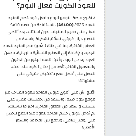
للعود الكويت فعال اليوم؟
لا تضيع فرصة التوفير اليوم وفعل كود خصم الماجد
للعود 2026
(AS100)
، للاستفادة من خصم 10%
فعال على جميع المنتجات بدون استثناء، بحد أقصى
للخصم دينار كويتي. تسوّق تشكيلة واسعة من
العطور الفاخرة، بما في ذلك (الأمير) عطر الماجد للعود
الجديد، بالإضافة إلى العطور النسائية والرجالية، ودهن
العود ودهن الورد، وأخيرًا قسم البخور من الدخون
والمعمول الفاخر. تأكد من إدخال الكود عند الدفع
لتحصل على أفضل سعر وتخفيض حقيقي على
مشترياتك!
اطّلع الآن على أقوى عروض الماجد للعود المتاحة عبر
موقع كود خصم، واستفد من تخفيضات مميزة على
تشكيلة واسعة من العطور الفاخرة. اختر ما يناسبك،
ثم أدخل كوبون خصم الماجد للعود عند الدفع لتحصل
على توفير إضافي، وتجمع بين الفخامة والسعر
الأفضل!