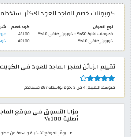
كوبونات خصم الماجد للعود الاكثر استخداما
نوع العرض
كود خصم
شرو
خصومات لغاية 50% + كوبون إضافي 10%
AS100
عروض ا
كوبون إضافي 10%
AR100
كود 
تقييم الزبائن لمتجر الماجد للعود في الكويت
متوسط التقييم: 4 من 5 نجوم بواسطة 287 مستخدم
مزايا التسوق في موقع الماج
أصلية 100%