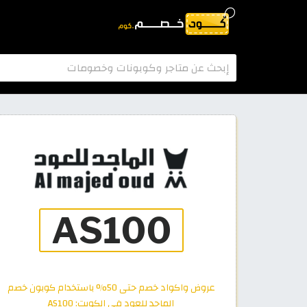
عروض واكواد خصم حتى 50% باستخدام كوبون خصم
الماجد للعود في الكويت: AS100