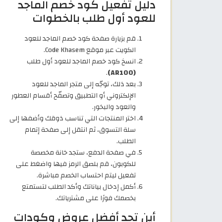
دليل تفعيل كود خصم الماجد
للعود أول طلب بالخطوات
قم بزيارة صفحة كود خصم الماجد للعود
الكويت عبر موقع Code Khasem.
انسخ كود خصم الماجد للعود أول طلب
.
(AR100)
بعد ذلك، توجّه إلى متجر الماجد للعود
الإلكتروني أو التطبيق وتصفّح أقسام العطور
والعود والبخور.
اختر المنتجات التي تناسب ذوقك وأضفها إلى
سلة التسوق، ثم انتقل إلى صفحة إتمام
الطلب.
في صفحة الدفع، ستجد خانة مخصصة
للكوبون، قم بلصق الرمز فيها واضغط على
تفعيل ليتم احتساب الخصم مباشرة.
أكمل إدخال بياناتك وأكد الطلب لتستمتع
بخصمك فورًا على مشترياتك.
أين تجد أفضل عروض وكودات