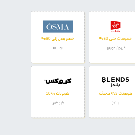
خصومات حتى 50%
خصم يصل إلى 80%
فيرجن موبايل
اوسما
كوبونات 5% محدثة
كوبونات %10
بلندز
كروكس