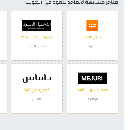
متاجر مشابهة لالماجد للعود في الكويت
خصم 30%
خصومات حتى 70%
تيمو
الدخيل للعود
خصم يصل إلى 40%
خصم إضافي 5%
ميجوري
داماس