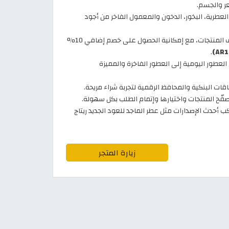
ر والجسم.
العطرية، البخور، الدخون والمعمول الفاخر من أجود
عروض وتخفيضات مستمرة على مختلف المنتجات، مع إمكانية الحصول على خصم إضافي 10%
.
العطور اليومية إلى العطور الفاخرة والمميزة
ات البنكية والمحافظ الرقمية لتجربة شراء مريحة.
فّح المنتجات واختيارها وإتمام الطلب بكل سهولة.
 أحدث الإصدارات مثل عطر الماجد للعود الجديد ريتاج
زيارة المتجر