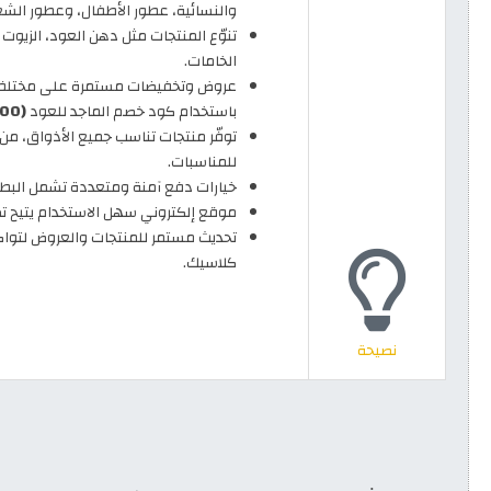
والنسائية، عطور الأطفال، وعطور الشع
تنوّع المنتجات مثل دهن العود، الزيوت 
الخامات.
باستخدام كود خصم الماجد للعود
(AR100)
توفّر منتجات تناسب جميع الأذواق، من 
للمناسبات.
خيارات دفع آمنة ومتعددة تشمل البطاق
موقع إلكتروني سهل الاستخدام يتيح تص
تحديث مستمر للمنتجات والعروض لتواكب
كلاسيك.
نصيحة