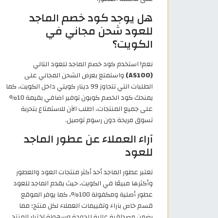
هل يوجد كود خصم الماجد
للعود شحن مجاني في
الكويت؟
نعم! استخدم كود خصم الماجد للعود التالي
(AS100)
واستمتع بعرض الشحن المجاني على
الطلبات التي تتجاوز 99 دينار كويتي داخل الكويت، كما
يمنحك كود الخصم كوبون توفير اضافي بقيمة 10%
على جميع المنتجات، اطلب الآن للاستمتاع بتحربة
تسوق مريحة دون رسوم توصيل.
آراء العملاء عن عطور الماجد
للعود
تعتبر عطور الماجد أحد أكثر منتجات العود والعطور
وأكثرها مبيعًا في الكويت، حيث يقدم الماجد للعود
عطور أصلية ومكفولة 100%، كما يوفر الموقع
قسم خاص بآراء وتقييمات العملاء لكل منتج؛ مما
يضمن مصداقية عالية للجودة وسهولة اختيار المنتج