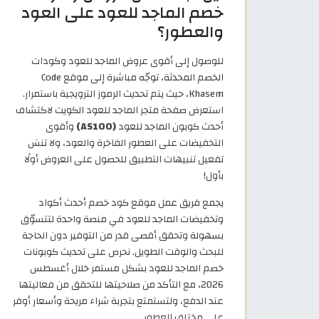
خصم الماجد للعود على العود
والعطور؟
للوصول إلى أقوى عروض الماجد للعود وكودات
الخصم المحدثة، توجّه مباشرة إلى موقع Code
Khasem، حيث يتم تحديث الرموز الترويجية باستمرار.
استعرض صفحة متجر الماجد للعود الكويت لاكتشاف
أحدث كوبون الماجد للعود
(AS100)
وأقوى
التخفيضات على العطور الفاخرة والعود، ولا تنسَ
تفعيل تنبيهات التطبيق للحصول على العروض أولًا
بأول!
يجمع فريق عمل موقع كود خصم أحدث أكواد
وتخفيضات الماجد للعود في منصة واحدة لتتسوّق
بسهولة وتحقق أقصى قدر من التوفير دون الحاجة
للبحث والوقت الطويل. نحرص على تحديث كوبونات
خصم الماجد للعود بشكل مستمر خلال أغسطس
2026، مع التأكد من صلاحيتها للتحقق من فعاليتها
عند الدفع، ولتستمتع بتجربة شراء مريحة وأسعار أوفر
على مختلف العطور.