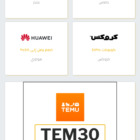
داماس
بلندز
كوبونات %10
خصم يصل إلى 50%
كروكس
هواوي