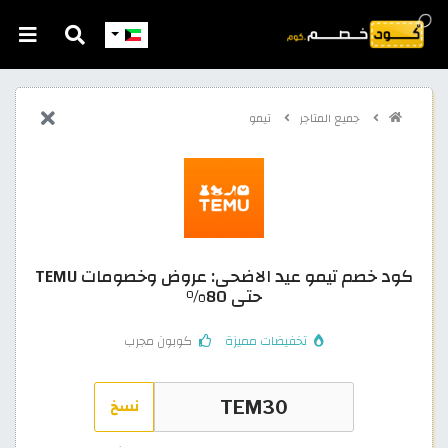
جميع المتاجر
تيمو
كود خصم تيمو عيد الاضحى: عروض وخصومات TEMU
حتى 80%
تخفيضات مميزة
كوبون مجرب
نسخ