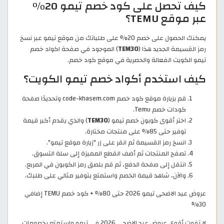
كيف تحصل على كود خصم تيمو 20%
عبر موقع TEMU؟
يمكنك الحصول على خصم 20% على طلباتك من موقع تيمو عبر نسخ
رمز القسيمة الجديد هذا (
TEM30
) الموجود في صفحة اكواد خصم
تيمو الكويت الفعالة والحصرية في موقع كود خصم.
كيف استخدم أكواد خصم تيمو الكويت؟
قم بزيارة موقع كود خصم code-khasem.com وتحديدًا صفحة
كودات خصم Temu.
اختر أقوى كوبون خصم تيمو (
TEM30
) والذي يقدم أكبر قيمة
توفير حتى 85% على منتجات مختارة.
انسخ رمز القسيمة ثم انقر على زر "زيارة موقع تيمو".
تصفح المنتجات ثم أضف القطع المميزة إلى سلة التسوق.
انتقل إلى صفحة الدفع، ثم قم بلصق رمز الكوبون في المربع.
والآن، شاهد قيمة الخصم واستمتع بتوفير مثالي على طلبك.
عروض عيد الاضحى تيمو 2026 حتى 80% + كود خصم TEMU إضافي
30%
لا تفوت أقوى عروض عيد الاضحى 2026 في تيمو واستمتع بخصومات