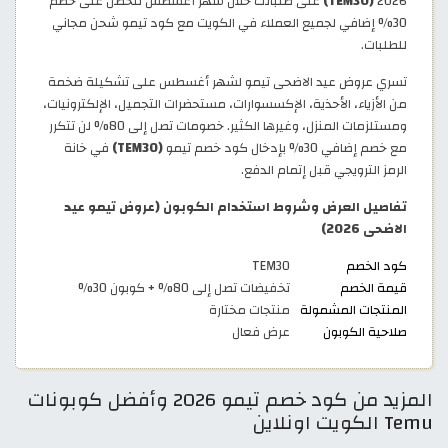
2026
(TEM30)
على طلباتك خلال شهر أغسطس لتحصل على خصم
30% إضافي لجميع العملاء في الكويت مع كود تيمو شحن مجاني
للطلبات.
تسري عروض عيد الاضحى تيمو لشهر أغسطس على تشكيلة ضخمة
من الأزياء، الأحذية، الإكسسوارات، مستحضرات التجميل، الإلكترونيات،
ومستلزمات المنزل، وغيرها الكثير. خصومات تصل إلى 80% لن تتكرر
مع خصم إضافي 30% بإدخال كود خصم تيمو
(TEM30)
في خانة
الرمز الترويجي قبل إتمام الدفع.
تفاصيل العرض وشروط استخدام الكوبون (عروض تيمو عيد
الاضحى 2026)
كود الخصم
TEM30
قيمة الخصم
تخفيضات تصل إلى 80% + كوبون 30%
المنتجات المشمولة
منتجات مختارة
صلاحية الكوبون
عرض فعال
المزيد من كود خصم تيمو 2026 وأفضل كوبونات
Temu الكويت اونلاين