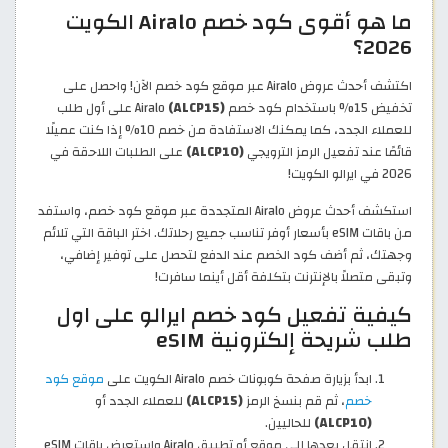
ما هو أقوى كود خصم Airalo الكويت
2026؟
اكتشف أحدث عروض Airalo عبر موقع كود خصم الآن! واحصل على
تخفيض 15% باستخدام كود خصم Airalo
(ALCP15)
على أول طلب
للعملاء الجدد، كما يمكنك الاستفادة من خصم 10% إذا كنت عميلًا
قائمًا عند تفعيل الرمز الترويجي
(ALCP10)
على الطلبات اللاحقة في
2026 في ايرالو الكويت!
استكشف أحدث عروض Airalo المتجددة عبر موقع كود خصم، واستفد
من باقات eSIM بأسعار أوفر تناسب جميع رحلاتك. اختر الباقة التي تلائم
وجهتك، ثم أضف كود الخصم عند الدفع لتحصل على توفير إضافي،
وتبقى متصلاً بالإنترنت بتكلفة أقل أينما سافرت!
كيفية تفعيل كود خصم ايرالو على اول
طلب شريحة إلكترونية eSIM
ابدأ بزيارة صفحة كوبونات خصم Airalo الكويت على
موقع كود
خصم
، ثم قم بنسخ الرمز
(ALCP15)
للعملاء الجدد أو
(ALCP10)
للحاليين.
انتقل بعدها إلى موقع أو تطبيق Airalo واستعرض باقات eSIM