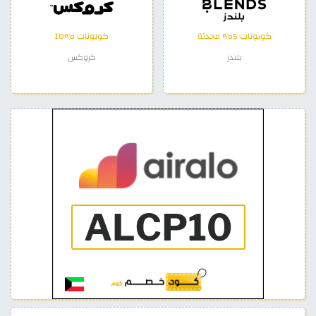
كوبونات 5% محدثة
كوبونات %10
بلندز
كروكس