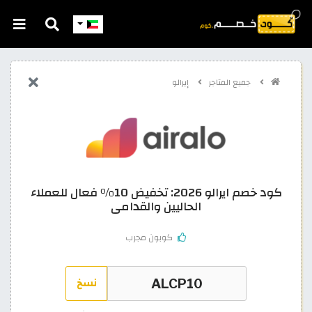
جميع المتاجر
إيرالو
كود خصم ايرالو 2026: تخفيض 10% فعال للعملاء
الحاليين والقدامى
كوبون مجرب
نسخ