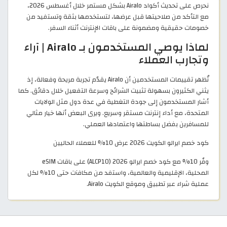
نحرص على تحديث أكواد Airalo بشكل مستمر خلال أغسطس 2026،
مع التأكد من صلاحيتها قبل عرضها، لتستخدمها بثقة وتستفيد من
خصومات حقيقية ومضمونة على باقات الإنترنت أثناء السفر.
لماذا يوصي المستخدمون بـ Airalo | آراء
وتجارب العملاء
تُظهر تقييمات المستخدمين أن Airalo يقدّم تجربة مريحة وفعالة، إذ
يثني الكثيرون بسهولة تثبيت الشرائح وسرعة التفعيل خلال دقائق. كما
أشار المستخدمون إلى جودة التغطية في عدة دول مثل الولايات
المتحدة، مع أداء إنترنت مستقر وسريع. ويرى البعض أنها خيار مثالي
للمسافرين بفضل بساطتها واعتمادها العملي.
كود خصم ايرالو الكويت 2026 عرض 10% للعملاء الحاليين
وفّر 10% مع كود خصم ايرالو 2026 (ALCP10) على باقات eSIM
المحلية، الإقليمية والعالمية، واستفد من مكافآت حتى 10% لكل
عملية شراء عبر تطبيق وموقع الكويت Airalo.