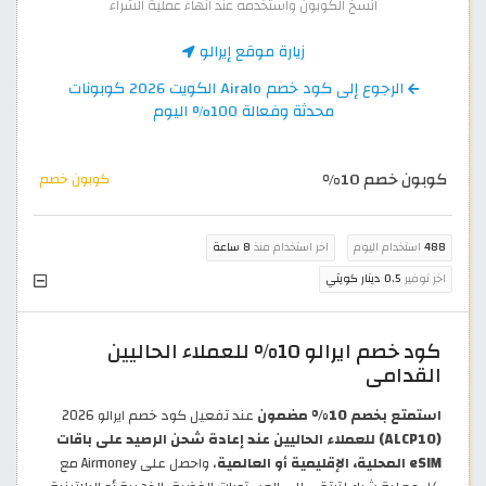
انسخ الكوبون واستخدمه عند انهاء عملية الشراء
زيارة موقع إيرالو
الرجوع إلى كود خصم Airalo الكويت 2026 كوبونات
محدثة وفعالة 100% اليوم
كوبون خصم 10%
كوبون خصم
488
استخدام اليوم
اخر استخدام منذ
8 ساعة
اخر توفير
0.5 دينار كويتي
كود خصم ايرالو 10% للعملاء الحاليين
القدامى
استمتع بخصم 10% مضمون
عند تفعيل كود خصم ايرالو 2026
(ALCP10) للعملاء الحاليين عند إعادة شحن الرصيد على باقات
eSIM المحلية، الإقليمية أو العالمية
، واحصل على Airmoney مع