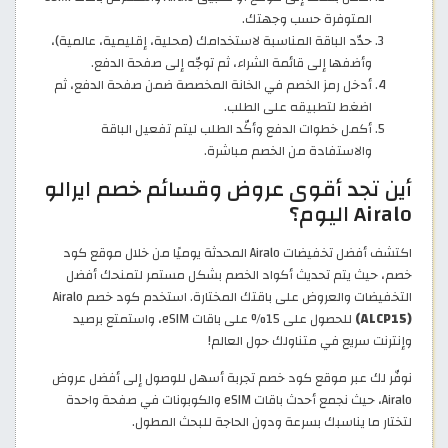
المتوفرة حسب وجهتك.
حدّد الباقة المناسبة لاستخدامك (محلية، إقليمية، عالمية)،
وأضفها إلى قائمة الشراء، ثم توجّه إلى صفحة الدفع.
أدخل رمز الخصم في الخانة المخصصة ضمن صفحة الدفع، ثم
اضغط لتطبيقه على الطلب.
أكمل خطوات الدفع وأكّد الطلب ليتم تفعيل الباقة
والاستفادة من الخصم مباشرة.
أين تجد أقوى عروض وقسائم خصم ايرالو
Airalo اليوم؟
اكتشف أفضل تخفيضات Airalo المحدثة يوميًا من خلال موقع كود
خصم، حيث يتم تحديث أكواد الخصم بشكل مستمر لتمنحك أفضل
التخفيضات والعروض على باقتك المختارة. استخدم كود خصم Airalo
(ALCP15)
للحصول على 15% على باقات eSIM، واستمتع برصيد
وإنترنت سريع في متناولك حول العالم!
نوفّر لك عبر موقع كود خصم تجربة أسهل للوصول إلى أفضل عروض
Airalo، حيث نجمع أحدث باقات eSIM والكوبونات في صفحة واحدة
لتختار ما يناسبك بسرعة ودون الحاجة للبحث المطول.