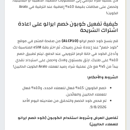
كل عملية شراء لترتقي إلى المستويات الفضية، الذهبية أو البلاتينية،
وتحصل على مكافآت بقيمة 10% إضافية عند الترقية في Airalo
الكويت!
كيفية تفعيل كوبون خصم ايرالو على اعادة
اشتراك الشريحة
قم بنسخ كود خصم ايرالو
(ALCP10)
من صفحة المتجر في موقع
"كود خصم" عند إعادة شحن رصيدك، ثم اختر باقة eSIM المناسبة لك
وأدخِل الكود في خانة الرمز الترويجي عند الدفع، ليتم تطبيق خصم
10% على طلبك. ارتق بمستوى ولاءك واحصل على استرداد نقدي
يبدأ من 5% مع كل عملية شراء رصيد لعملاء Airalo الكويت الحاليين!
الشروط والأحكام:
خصم الكوبون: 15% فعال للعملاء الجدد، و10% فعال
للعملاء الحاليين والعائدين.
تم فحص كود الخصم والتحقق من صلاحيته اليوم الأحد
9/8/2026.
تفاصيل العرض وشروط استخدام الكوبون (كود خصم ايرالو
للعملاء الحاليين)