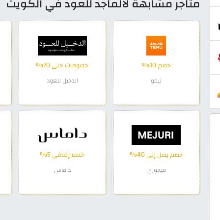
متاجر مشابهة لالماجد للعود في الكويت
خصم 30%
خصومات حتى 70%
تيمو
الدخيل للعود
خصم يصل إلى 40%
خصم إضافي 5%
ميجوري
داماس