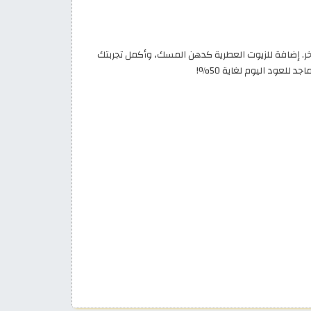
ر. إضافة للزيوت العطرية كدهن المسك، وأكمل تجربتك
لعود اليوم لغاية 50%!