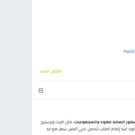
كوبون خصم
، مثل الإرث وبرستيج
رك المفضل وأضفه إلى السلة، ثم فعّل الكود عند إتمام الطلب لتحصل على أفضل سعر، مع حد