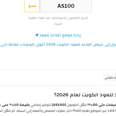
نسخ
انسخ الكوبون واستخدمه عند انهاء عملية
الشراء
زيارة موقع الماجد للعود
إلى عروض الماجد للعود الكويت 2026 أقوى كوبونات فعالة حتى 50%
ود الكويت لعام 2026؟
ضات حتى 50%!
فعّل الكوبون
(AS100)
لتوفير إضافي
بقيمة 10% على عطور الماجد للعود والمجموعات
روبي لموسم الصيف، . استفد من تخفيضات الماجد للعود 1447 عبر الموقع لغاية 50%! اختر عط