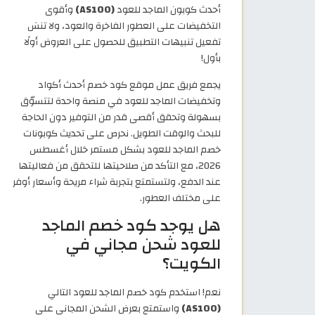
أحدث كوبون الماجد للعود
(AS100)
وأقوى
التخفيضات على العطور الفاخرة والعود، ولا تنسَ
تفعيل تنبيهات التطبيق للحصول على العروض أولًا
بأول!
يجمع فريق عمل موقع كود خصم أحدث أكواد
وتخفيضات الماجد للعود في منصة واحدة لتتسوّق
بسهولة وتحقق أقصى قدر من التوفير دون الحاجة
للبحث والوقت الطويل. نحرص على تحديث كوبونات
خصم الماجد للعود بشكل مستمر خلال أغسطس
2026، مع التأكد من صلاحيتها للتحقق من فعاليتها
عند الدفع، ولتستمتع بتجربة شراء مريحة وأسعار أوفر
على مختلف العطور.
هل يوجد كود خصم الماجد
للعود شحن مجاني في
الكويت؟
نعم! استخدم كود خصم الماجد للعود التالي
(AS100)
واستمتع بعرض الشحن المجاني على