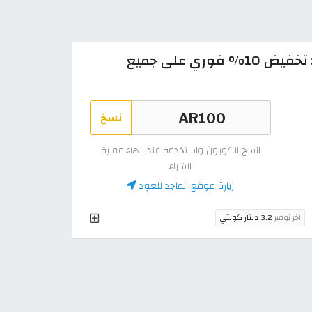
كود خصم الماجد للعود 2026: تخفيض 10% فوري على جميع
نسخ
انسخ الكوبون واستخدمه عند انهاء عملية
الشراء
زيارة موقع الماجد للعود
اخر توفير
3.2 دينار كويتي