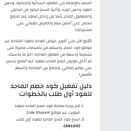
الجديد، بالإضافة إلى العطور النسائية والرجالية، ودهن
العود ودهن الورد، وأخيرًا قسم البخور من الدخون
والمعمول الفاخر. تأكد من إدخال الكود عند الدفع
لتحصل على أفضل سعر وتخفيض حقيقي على
مشترياتك!
اطّلع الآن على أقوى عروض الماجد للعود المتاحة عبر
موقع كود خصم، واستفد من تخفيضات مميزة على
تشكيلة واسعة من العطور الفاخرة. اختر ما يناسبك،
ثم أدخل كوبون خصم الماجد للعود عند الدفع لتحصل
على توفير إضافي، وتجمع بين الفخامة والسعر
الأفضل!
دليل تفعيل كود خصم الماجد
للعود أول طلب بالخطوات
قم بزيارة صفحة كود خصم الماجد للعود
الكويت عبر موقع Code Khasem.
انسخ كود خصم الماجد للعود أول طلب
.
(AR100)