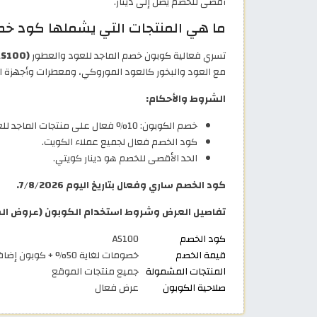
أقصى للخصم يصل إلى دينار.
ما هي المنتجات التي يشملها كود خصم
تسري فعالية كوبون خصم الماجد للعود والعطور
(AS100)
مع العود والبخور كالعود الموروكي، ومعطرات وأجهزة الجو
الشروط والأحكام:
خصم الكوبون: 10% فعال على منتجات الماجد للعود.
كود الخصم فعال لجميع عملاء الكويت.
الحد الأقصى للخصم هو دينار كويتي.
كود الخصم ساري وفعال بتاريخ اليوم 7/8/2026.
تفاصيل العرض وشروط استخدام الكوبون (عروض الماجد للعود 2026
كود الخصم
AS100
قيمة الخصم
خصومات لغاية 50% + كوبون إضافي 10%
المنتجات المشمولة
جميع منتجات الموقع
صلاحية الكوبون
عرض فعال