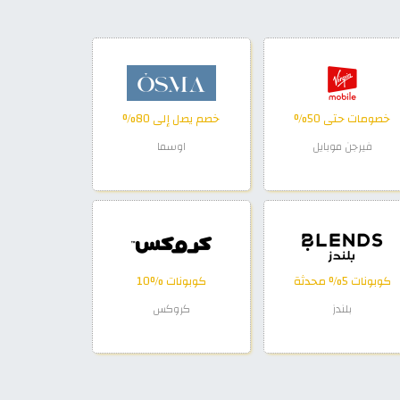
خصومات حتى 50%
خصم يصل إلى 80%
فيرجن موبايل
اوسما
كوبونات 5% محدثة
كوبونات %10
بلندز
كروكس