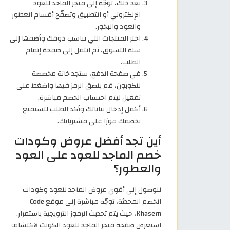
بعد ذلك، توجّه إلى متجر الماجد للعود
الإلكتروني أو التطبيق وتصفّح أقسام العطور
والعود والبخور.
اختر المنتجات التي تناسب ذوقك وأضفها إلى
سلة التسوق، ثم انتقل إلى صفحة إتمام
الطلب.
في صفحة الدفع، ستجد خانة مخصصة
للكوبون، قم بلصق الرمز فيها واضغط على
تفعيل ليتم احتساب الخصم مباشرة.
أكمل إدخال بياناتك وأكد الطلب لتستمتع
بخصمك فورًا على مشترياتك.
أين تجد أفضل عروض وكودات
خصم الماجد للعود على العود
والعطور؟
للوصول إلى أقوى عروض الماجد للعود وكودات
الخصم المحدثة، توجّه مباشرة إلى موقع Code
Khasem، حيث يتم تحديث الرموز الترويجية باستمرار.
استعرض صفحة متجر الماجد للعود الكويت لاكتشاف