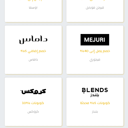
فيرجن موبايل
اوسما
خصم يصل إلى 40%
خصم إضافي 5%
ميجوري
داماس
كوبونات 5% محدثة
كوبونات %10
بلندز
كروكس