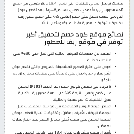
يمنحك توصيل مجاني للطلبات التي تتجاوز 18.4 دينار كويتي في جميع
أنحاء الكويت إلى: الأحمدي، حولي، السالمية....إلخ. بعد تفعيل الرمز
الترويجي سوف تحصل على خصم إضافي 5% على جميع عطور ريف
الفاخرة الشرقية والعصرية الأكثر مبيعًا والأعلى ثباتًا.
نصائح موقع كود خصم لتحقيق أكبر
توفير في موقع ريف للعطور
استفد من خصومات الموقع الحالية التي تصل حتى 80% على
منتجات مختارة.
احرص على اختيار العطور المشمولة بالعروض والتي تقدم عرض
اشترِ عطر واحد واحصل على 2 مجانًا على منتجات مختارة لزيادة
التوفير.
لا تتردد في تفعيل كوبون خصم ريف الجديد
(PL93)
لتحصل
على خصم إضافي بقيمة 5% على كافة عطور ريف الأصلية
فوق التخفيضات الموسمية والحالية.
اقتنص فرصة التوفير المضاعفة في مواسم التخفيضات مثل
الجمعة البيضاء، الأعياد، رمضان، وتخفيضات نهاية العام، عروض
الصيف؛ لتحصل على قيمة أعلى مقابل السعر عند اختيار عطرك
المفضل.
تأكد ان قيمة مشترياتك تتجاوز 18.4 دينار كويتي لتحصل على