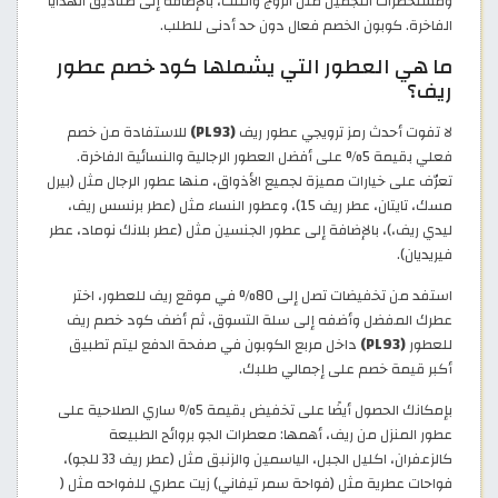
ومستحضرات التجميل مثل الروج والتنت، بالإضافة إلى صناديق الهدايا
الفاخرة. كوبون الخصم فعال دون حد أدنى للطلب.
ما هي العطور التي يشملها كود خصم عطور
ريف؟
لا تفوت أحدث رمز ترويجي عطور ريف
(PL93)
للاستفادة من خصم
فعلي بقيمة 5% على أفضل العطور الرجالية والنسائية الفاخرة.
تعرّف على خيارات مميزة لجميع الأذواق، منها عطور الرجال مثل (بيرل
مسك، تايتان، عطر ريف 15)، وعطور النساء مثل (عطر برنسس ريف،
ليدي ريف،)، بالإضافة إلى عطور الجنسين مثل (عطر بلانك نوماد، عطر
فيريديان).
استفد من تخفيضات تصل إلى 80% في موقع ريف للعطور، اختر
عطرك المفضل وأضفه إلى سلة التسوق، ثم أضف كود خصم ريف
للعطور
(PL93)
داخل مربع الكوبون في صفحة الدفع ليتم تطبيق
أكبر قيمة خصم على إجمالي طلبك.
بإمكانك الحصول أيضًا على تخفيض بقيمة 5% ساري الصلاحية على
عطور المنزل من ريف، أهمها: معطرات الجو بروائح الطبيعة
كالزعفران، اكليل الجبل، الياسمين والزنبق مثل (عطر ريف 33 للجو)،
فواحات عطرية مثل (فواحة سمر تيفاني) زيت عطري للفواحه مثل (