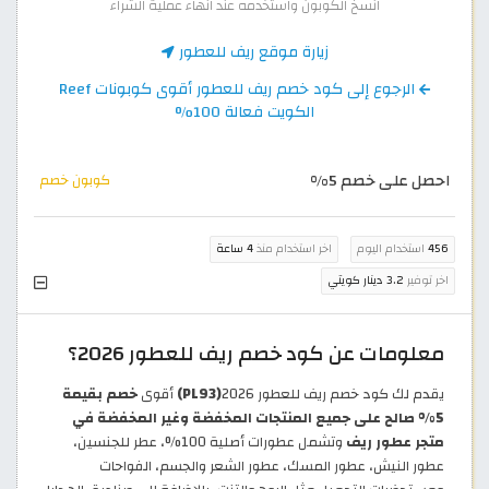
انسخ الكوبون واستخدمه عند انهاء عملية الشراء
زيارة موقع ريف للعطور
الرجوع إلى كود خصم ريف للعطور أقوى كوبونات Reef
الكويت فعالة 100%
احصل على خصم 5%
كوبون خصم
456
استخدام اليوم
اخر استخدام منذ
4 ساعة
اخر توفير
3.2 دينار كويتي
معلومات عن كود خصم ريف للعطور 2026؟
يقدم لك كود خصم ريف للعطور 2026
(PL93)
أقوى
خصم بقيمة
5% صالح على جميع المنتجات المخفضة وغير المخفضة في
متجر عطور ريف
وتشمل عطورات أصلية 100%، عطر للجنسين،
عطور النيش، عطور المسك، عطور الشعر والجسم، الفواحات