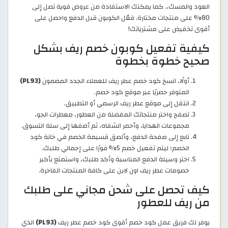
العود والمسك،. كما يمكنك الاستفادة من عروض قوية تصل إلى
80% على منتجات مختارة. فعّل الكوبون قبل الدفع واحصل على
أقوى تخفيض على مشترياتك!
كيفية تفعيل كوبون خصم ريف بشكل
صحيح خطوة بخطوة
أولًا، انسخ كود خصم عطر ريف للعملاء الجدد المضمون
(PL93)
المتوفر حصريًا عبر موقع كود خصم.
انتقل إلى موقع عطر ريف الرسمي أو التطبيق.
تصفح واختر منتجاتك المفضلة من العطور، معطرات الجو،
مجموعات الهدايا، وأحمر الشفاه، ثم أضفها إلى سلة التسوق.
تابع إلى صفحة الدفع، وألصق قسيمة الخصم في خانة كود
الخصم؛ ليتم تفعيل خصم 5% فورًا على إجمالي طلبك.
اختر وسيلة الدفع المناسبة وأكد طلبك، واستمتع بأكبر
خصومات عطر ريف اون لاين على كافة المنتجات الفاخرة.
كيف تحصل على شحن مجاني على طلبك
من ريف للعطور
يوفر لك فريق عمل كود خصم أقوى كود خصم عطر ريف
(PL93)
الذي