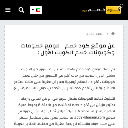
جميع المتاجر
عن موقع كود خصم - موقع خصومات
وكوبونات خصم الكويت الأول :
تم انشاء موقع كود خصم بهدف تمكين المتسوق من الكويت
وباقي الدول العربية من حرية أكبر في التسوق من خلال توفير
كوبونات ، أكواد ، قسائم ترويجية وعروض مغرية على مئات المتاجر
الالكترونية التي تقدم خدماتها إلى الأحمدي، حولي، السالمية....إلخ.
انتشرت ثقافة الكوبونات بشكل سريع في الوطن العربي وازداد
احتياج الزبائن الى أكواد خصم تمكنهم من الاحتفاظ بمبالغ مالية
اضافية يمكن استخدامها لشراء أغراض أخرى ، وهنا يأتي دورنا في
موقع code-khasem.com. تم تسخير فريق عمل متكامل يسهر
على جلب اكواد وقسائم ترويجية مغرية من مختلف المتاجر العربية