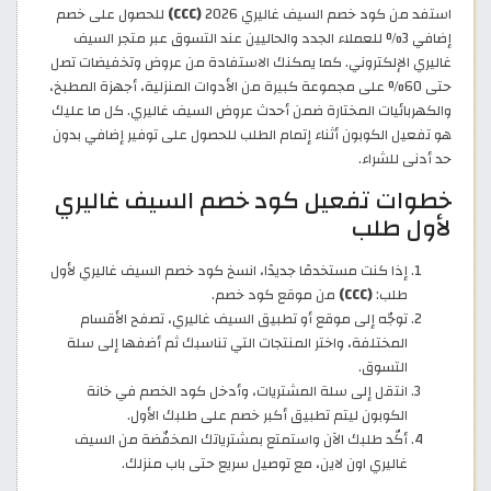
استفد من كود خصم السيف غاليري 2026
(CCC)
للحصول على خصم
إضافي 3% للعملاء الجدد والحاليين عند التسوق عبر متجر السيف
غاليري الإلكتروني. كما يمكنك الاستفادة من عروض وتخفيضات تصل
حتى 60% على مجموعة كبيرة من الأدوات المنزلية، أجهزة المطبخ،
والكهربائيات المختارة ضمن أحدث عروض السيف غاليري. كل ما عليك
هو تفعيل الكوبون أثناء إتمام الطلب للحصول على توفير إضافي بدون
حد أدنى للشراء.
خطوات تفعيل كود خصم السيف غاليري
لأول طلب
إذا كنت مستخدمًا جديدًا، انسخ كود خصم السيف غاليري لأول
طلب:
(CCC)
من موقع كود خصم.
توجّه إلى موقع أو تطبيق السيف غاليري، تصفح الأقسام
المختلفة، واختر المنتجات التي تناسبك ثم أضفها إلى سلة
التسوق.
انتقل إلى سلة المشتريات، وأدخل كود الخصم في خانة
الكوبون ليتم تطبيق أكبر خصم على طلبك الأول.
أكّد طلبك الآن واستمتع بمشترياتك المخفّضة من السيف
غاليري اون لاين، مع توصيل سريع حتى باب منزلك.