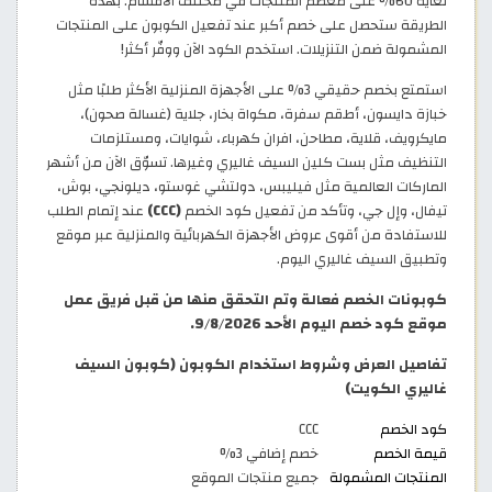
لغاية 60% على معظم المنتجات في مختلف الأقسام. بهذه
الطريقة ستحصل على خصم أكبر عند تفعيل الكوبون على المنتجات
المشمولة ضمن التنزيلات. استخدم الكود الآن ووفّر أكثر!
استمتع بخصم حقيقي 3% على الأجهزة المنزلية الأكثر طلبًا مثل
خبازة دايسون، أطقم سفرة، مكواة بخار، جلاية (غسالة صحون)،
مايكرويف، قلاية، مطاحن، افران كهرباء، شوايات، ومستلزمات
التنظيف مثل بست كلين السيف غاليري وغيرها. تسوّق الآن من أشهر
الماركات العالمية مثل فيليبس، دولتشي غوستو، ديلونجي، بوش،
تيفال، وإل جي، وتأكد من تفعيل كود الخصم
(CCC)
عند إتمام الطلب
للاستفادة من أقوى عروض الأجهزة الكهربائية والمنزلية عبر موقع
وتطبيق السيف غاليري اليوم.
كوبونات الخصم فعالة وتم التحقق منها من قبل فريق عمل
موقع كود خصم اليوم الأحد 9/8/2026.
تفاصيل العرض وشروط استخدام الكوبون (كوبون السيف
غاليري الكويت)
كود الخصم
CCC
قيمة الخصم
خصم إضافي 3%
المنتجات المشمولة
جميع منتجات الموقع