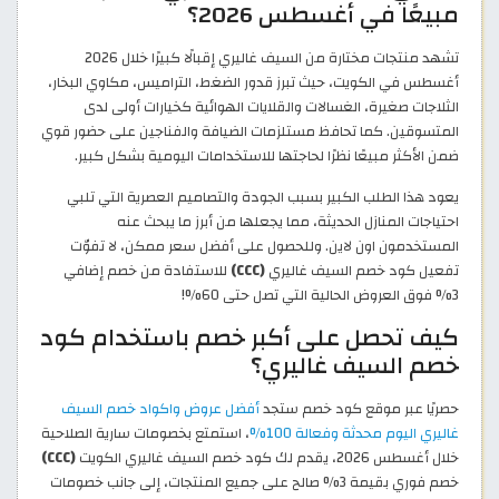
مبيعًا في أغسطس 2026؟
تشهد منتجات مختارة من السيف غاليري إقبالًا كبيرًا خلال 2026
أغسطس في الكويت، حيث تبرز قدور الضغط، التراميس، مكاوي البخار،
الثلاجات صغيرة، الغسالات والقلايات الهوائية كخيارات أولى لدى
المتسوقين. كما تحافظ مستلزمات الضيافة والفناجين على حضور قوي
ضمن الأكثر مبيعًا نظرًا لحاجتها للاستخدامات اليومية بشكل كبير.
يعود هذا الطلب الكبير بسبب الجودة والتصاميم العصرية التي تلبي
احتياجات المنازل الحديثة، مما يجعلها من أبرز ما يبحث عنه
المستخدمون اون لاين. وللحصول على أفضل سعر ممكن، لا تفوّت
تفعيل كود خصم السيف غاليري
(CCC)
للاستفادة من خصم إضافي
3% فوق العروض الحالية التي تصل حتى 60%!
كيف تحصل على أكبر خصم باستخدام كود
خصم السيف غاليري؟
حصريًا عبر موقع كود خصم ستجد
أفضل عروض واكواد خصم السيف
غاليري اليوم محدثة وفعالة 100%
، استمتع بخصومات سارية الصلاحية
خلال أغسطس 2026، يقدم لك كود خصم السيف غاليري الكويت
(CCC)
خصم فوري بقيمة 3% صالح على جميع المنتجات، إلى جانب خصومات