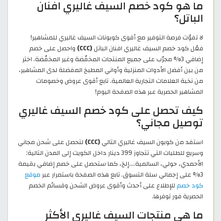
ما هو كود خصم السيف غاليري افنان
الباتل؟
لا تفوّت فرصة التوفير مع أقوى كوبونات السيف غاليري للمشاهير!
فعّل كود خصم السيف غاليري افنان الباتل
(CCC)
واحصل على خصم
إضافي 3% مجرّب على جميع المنتجات المخفّضة وغير المخفّضة. اختر
من بين أفضل الأدوات المنزلية وأواني المطبخ المفضلة لدى المشاهير،
من نخبة العلامات التجارية العالمية. تابع أقوى عروض وخصومات
المشاهير الحصرية عبر هذه الصفحة اليوم!
كيف تحصل على كود خصم السيف غاليري
توصيل مجاني؟
استفد من كوبون السيف غاليري التالي
(CCC)
لتحصل على شحن مجاني
وسريع للطلبات التي تتجاوز 399 دينار داخل الكويت إلى المدن التالية:
الأحمدي، حولي، السالمية....إلخ، كما ستحصل على خصم إضافي بقيمة
3% على إجمالي سلة التسوق. تابع هذه الصفحة باستمرار عبر
موقع
كود خصم
للإطلاع على أحدث وأقوى عروض الشحن وقسائم الخصم
الحصرية فور توفرها.
ما هي منتجات السيف غاليري الأكثر