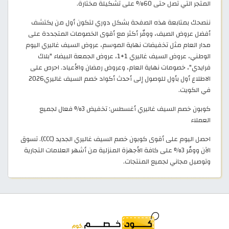
المتجر التي تصل حتى 60% على تشكيلة مختارة.
ننصحك بمتابعة هذه الصفحة بشكل دوري لتكون أول من يكتشف
أفضل عروض الصيف، ووفّر أكثر مع أقوى الخصومات المتجددة على
مدار العام مثل تخفيضات نهاية الموسم، عروض السيف غاليري اليوم
الوطني، عروض السيف غاليري 1+1، عروض الجمعة البيضاء "بلاك
فرايدي"، خصومات نهاية العام، وعروض رمضان والأعياد. احرص على
الاطلاع أول بأول للوصول إلى أحدث أكواد خصم السيف غاليري2026
في الكويت.
كوبون خصم السيف غاليري أغسطس: تخفيض 3% فعال لجميع
العملاء
احصل اليوم على أقوى كوبون خصم السيف غاليري الجديد (CCC). تسوق
الآن ووفّر 3% على كافة الأجهزة المنزلية من أشهر العلامات التجارية
وتوصيل مجاني لجميع المنتجات.