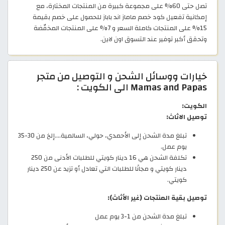
تصل حتى 60% على مجموعة كبيرة من المنتجات المختارة، مع
إمكانية تفعيل كود خصم ماماز اند باباز للحصول على خصم بقيمة
15% على المنتجات كاملة السعر و 7% على المنتجات المخفّضة
وتحقق أكبر توفير عند التسوق اون لاين.
خيارات ووسائل الشحن و التوصيل من متجر
Mamas and Papas الى الكويت :
الكويت:
توصيل الاثاث:
تبلغ مدة الشحن إلى الأحمدي، حولي، السالمية....إلخ من 30-35
يوم عمل.
تكلفة الشحن هي 16 دينار كويتي للطلبات الأدنى من 250
دينار كويتي و مجانًا للطلبات التي تعادل أو تزيد عن 250 دينار
كويتي.
توصيل بقية المنتجات (غير الأثاث):
تبلغ مدة الشحن من 1-3 يوم عمل