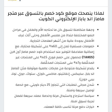
لماذا ينصحك موقع كود خصم بالتسوق عبر متجر
ماماز اند باباز الإلكتروني الكويت
وجهة متكاملة لتسوق كل ما تحتاجه الأم والطفل في مراحل
النمو المختلفة ابتداءً من ملابس الأطفال وحتى أثاث غرف
الأطفال بجودة عالية من أشهر العلامات التجارية.
خصومات مستمرة تصل إلى 60% على تشكيلة مختارة، مع
إمكانية مضاعفة التوفير عند استخدام كود خصم ماماز أون لاين
(TAKE5)
للحصول على خصم فوري 15% على المنتجات غير
المخفّضة و7% على المنتجات المخفّضة.
يقدم تشكيلة متنوعة من ماركات عالمية موثوقة مثل: (ماماز
اند باباز، سايبكس، إنفانتينو، ماكسي كوزي، ستوك، جوي، نونا،
بيبي جورن).
شحن مجاني للطلبات التي تتجاوز 25 دينار كويتي، مع خدمة
توصيل سريعة وآمنة.
سياسة استرجاع واستبدال مرنة وخدمة عملاء سريعة لضمان
تجربة تسوق آمنة.
خيارات دفع مرنة تناسب كافة العملاء.