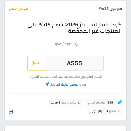
كوبون 15%
كوبون خصم
كود ماماز اند باباز 2026: خصم 15% على
المنتجات غير المخفّضة
كوبون مجرب
نسخ
انسخ الكوبون واستخدمه عند انهاء عملية الشراء
زيارة موقع ماماز اند باباز
259
استخدام اليوم
اخر استخدام منذ
5 ساعة
اخر توفير
1.1 دينار كويتي