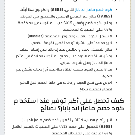
كود خصم ماماز اند باباز
التالي:
(A555)
والكوبون هذا أيضًا:
(TAKE5)
صالح عبر الموقع الرسمي والتطبيق في الكويت.
يمنح الكود خصم إضافي 15% على المنتجات غير المخفضة
و7% على المنتجات المخفضة.
لا يشمل الكود الباقات والعروض المجمعة (Bundles).
لا يوجد حد أدنى للشراء أو حد أقصى لقيمة الخصم.
صالح للعملاء الجدد والحاليين عند إدخاله قبل إتمام الطلب.
يمكن استخدام الكود على جميع المنتجات المتاحة في متجر
ماماز اند باباز وفق شروط العرض.
قد لا يعمل الكود بسبب انتهاء صلاحيته أو إدخاله بشكل غير
صحيح.
احرص على نسخ الكود وإدخاله في خانة الخصم قبل الدفع
لضمان تفعيله بنجاح.
كيف تحصل على أكبر توفير عند استخدام
كود خصم ماماز اند باباز؟ نصائح
قبل إتمام الطلب، لا تنسَ تفعيل كود خصم ماماز اند باباز
(A555)
للحصول على خصم 15% على المنتجات بالسعر الكامل
و7% إضافية على المنتجات المخفضة.