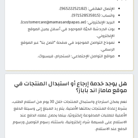
الإتصال الهاتفي: (96522252182).
واتساب: (971528535815).
البريد الإلكتروني: (customercare@mamasandpapas.ae).
بوت الدردشة الحيّة الموجود في أسفل يمين الموقع
الإلكتروني.
نموذج التواصل الموجود في صفحة "اتصل بنا" عبر الموقع
الرسمي.
مواقع التواصل الإجتماعي: انستجرام، فيسبوك.
هل يوجد خدمة إرجاع أو استبدال المنتجات في
موقع ماماز اند باباز؟
نعم يمكن استرجاع واستبدال المنتجات خلال 30 يوم من استلام الطلب،
بشرط إعادة المنتجات بحالتها الأصلية. يتم رد المبلغ إلى وسيلة الدفع
الأصلية للطلبات المدفوعة إلكترونيًا، بينما يحصل عملاء الدفع عند
الاستلام على قسيمة شراء إلكترونية، باستثناء رسوم التوصيل ورسوم
الدفع عند الاستلام.