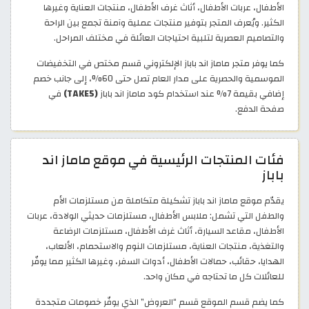
الأطفال، عربات الأطفال، أثاث غرف الأطفال، منتجات العناية وغيرها
الكثير. ويُعرف المتجر بتوفير منتجات عملية وآمنة تجمع بين الراحة
والتصاميم العصرية لتلبية احتياجات العائلة في مختلف المراحل.
كما يوفر متجر ماماز اند باباز الإلكتروني قسم مختص في التخفيضات
الموسمية والحصرية على مدار العام تصل حتى 60%، إلى جانب خصم
إضافي بقيمة 7% عند استخدام كود ماماز اند باباز
(TAKE5)
في
صفحة الدفع.
فئات المنتجات الرئيسية في موقع ماماز اند
باباز
يقدّم موقع ماماز اند باباز تشكيلة متكاملة من مستلزمات الأم
والطفل التي تشمل: ملابس الأطفال، مستلزمات حديثي الولادة، عربات
الأطفال، مقاعد السيارة، أثاث غرف الأطفال، مستلزمات الرضاعة
والتغذية، منتجات العناية، مستلزمات النوم والاستحمام، الألعاب،
الهدايا، حقائب، حمالات الأطفال، أدوات السفر، وغيرها الكثير مما يوفّر
للعائلات كل ما تحتاجه في مكان واحد.
كما يضم قسم الموقع قسم “العروض” الذي يوفّر خصومات متجددة