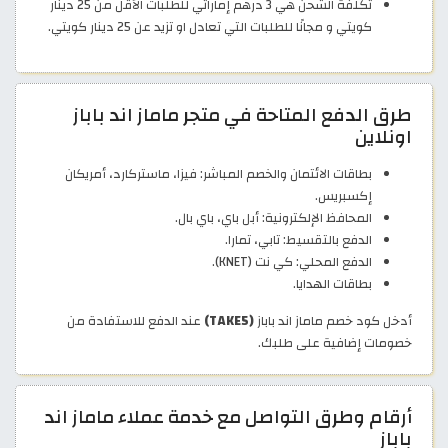
تكلفة الشحن هي 3 درهم إماراتي للطلبات الأقل من 25 دينار
كويتي و مجانًا للطلبات التي تعادل او تزيد عن 25 دينار كويتي.
طرق الدفع المتاحة في متجر ماماز اند باباز
اونلاين
بطاقات الائتمان والخصم المباشر: فيزا، ماستركارد، أمريكان
إكسبريس.
المحافظ الإلكترونية: أبل باي، باي بال.
الدفع بالتقسيط: تابي، تمارا.
الدفع المحلي: كي نت (KNET).
بطاقات الهدايا.
أدخل كود خصم ماماز اند باباز
(TAKE5)
عند الدفع للاستفادة من
خصومات إضافية على طلبك.
أرقام وطرق التواصل مع خدمة عملاء ماماز اند
باباز