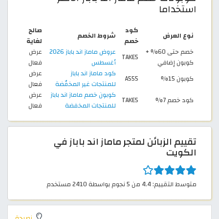
استخداما
كود
صالح
نوع العرض
شروط الخصم
خصم
لغاية
خصم حتى 60% +
عروض ماماز اند باباز 2026
عرض
TAKE5
كوبون إضافي
أغسطس
فعال
كود ماماز اند باباز
عرض
كوبون 15%
A555
للمنتجات غير المخفّضة
فعال
كوبون خصم ماماز اند باباز
عرض
كود خصم 7%
TAKE5
للمنتجات المخفضة
فعال
تقييم الزبائن لمتجر ماماز اند باباز في
الكويت
متوسط التقييم: 4.4 من 5 نجوم بواسطة 2410 مستخدم
نصيحة