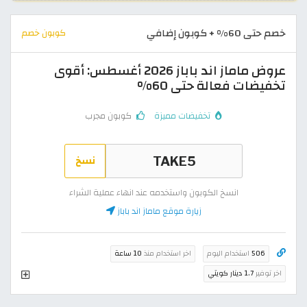
خصم حتى 60% + كوبون إضافي
كوبون خصم
عروض ماماز اند باباز 2026 أغسطس: أقوى
تخفيضات فعالة حتى 60%
تخفيضات مميزة
كوبون مجرب
نسخ
انسخ الكوبون واستخدمه عند انهاء عملية الشراء
زيارة موقع ماماز اند باباز
506
استخدام اليوم
اخر استخدام منذ
10 ساعة
اخر توفير
1.7 دينار كويتي