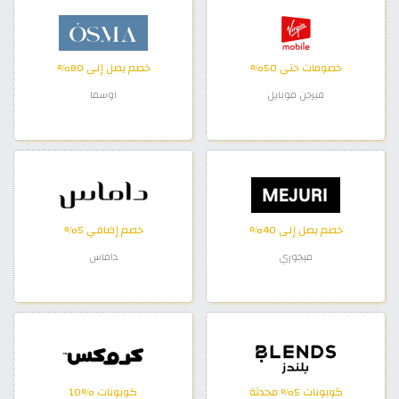
خصومات حتى 50%
خصم يصل إلى 80%
فيرجن موبايل
اوسما
خصم يصل إلى 40%
خصم إضافي 5%
ميجوري
داماس
كوبونات 5% محدثة
كوبونات %10