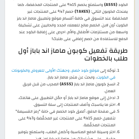
الكود
(A555)
واستمتع بخصم 15% على المنتجات المخفضة، كما
يمنحك الكوبون التالي:
(TAKE5)
خصم 7% على المنتجات غير
المخفضة عند التسوق في كافة أقسام موقع وتطبيق ماماز اند بابز
الكويت أون لاين. الخصم صالح للعملاء الجدد والحاليين على تشكيلة
واسعة من مستلزمات الأطفال والأم. احرص على إضافة الكود عند
الدفع للاستفادة من خصم إضافي على طلبك!
طريقة تفعيل كوبون ماماز اند باباز أول
طلب بالخطوات
توجّه إلى
موقع كود خصم، وجهتك الأولى للعروض والكوبونات
في الكويت
، وابحث عن متجر ماماز اند باباز.
انسخ كوبون ماماز اند باباز
(A555)
المجرب من قبل فريق
العمل.
ادخل إلى موقع ماماز اند باباز أو حمّل التطبيق على هاتفك.
اختر ما يناسبك وأضف المنتجات إلى سلة التسوق.
في صفحة الدفع، ألصق كود الخصم في خانة "رمز القسيمة"
لتفعيل خصم 15% على المنتجات غير المخفّضة و7% على
المنتجات المخفّضة.
اختر وسيلة الدفع المناسبة وأكمل الطلب، واستمتع بتوفير
حقيقي على مشترياتك من ماماز اند باباز اون لاين.