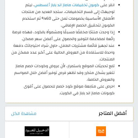
انقر على
كوبون تخفيضات ماماز اند باباز أغسطس
، ليتم
توجيهك إلى قسم التخفيضات، ستجد العديد من منتجات
الأطفال الأساسية بخصومات تصل حتى 60% ثم استخدم
الكوبون لتحقيق الخصم الإضافي.
إذا وجدت منتجًا مخفضًا مسبقًا ومشمولًا بالكود، فهذه فرصة
رائعة لمضاعفة التوفير والحصول على أفضل سعر ممكن.
عند تجهيز قائمة مشتريات الطفل، حاول شراء احتياجاتك دفعة
واحدة للاستفادة من العروض الحالية على أكبر عدد ممكن من
المنتجات.
تابع تحديثات الموقع باستمرار، لأن عروض وكودات خصم ماماز
تتغير بشكل متكرر وقد تظهر فرص توفير أفضل خلال المواسم
والعروض الخاصة.
احرص على متابعة موقع كود خصم للحصول على أقوى
كوبونات ماماز اند باباز في الكويت.
أفضل المتاجر
مشاهدة الكل