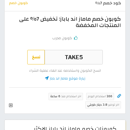
كود خصم 7%
كوبون خصم
كوبون خصم ماماز اند باباز: تخفيض 7% على
المنتجات المخفضة
كوبون مجرب
نسخ
انسخ الكوبون واستخدمه عند انهاء عملية الشراء
زيارة موقع ماماز اند باباز
166
استخدام اليوم
اخر استخدام منذ
6 ساعة
اخر توفير
3.8 دينار كويتي
كوبونات خصم ماماز اند باباز الاكثر