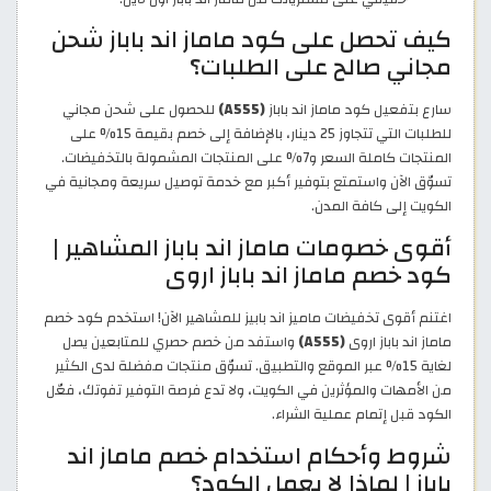
كيف تحصل على كود ماماز اند باباز شحن
مجاني صالح على الطلبات؟
سارع بتفعيل كود ماماز اند باباز
(A555)
للحصول على شحن مجاني
للطلبات التي تتجاوز 25 دينار، بالإضافة إلى خصم بقيمة 15% على
المنتجات كاملة السعر و7% على المنتجات المشمولة بالتخفيضات.
تسوّق الآن واستمتع بتوفير أكبر مع خدمة توصيل سريعة ومجانية في
الكويت إلى كافة المدن.
أقوى خصومات ماماز اند باباز المشاهير |
كود خصم ماماز اند باباز اروى
اغتنم أقوى تخفيضات ماميز اند بابيز للمشاهير الآن! استخدم كود خصم
ماماز اند باباز اروى
(A555)
واستفد من خصم حصري للمتابعين يصل
لغاية 15% عبر الموقع والتطبيق. تسوّق منتجات مفضلة لدى الكثير
من الأمهات والمؤثرين في الكويت، ولا تدع فرصة التوفير تفوتك، فعّل
الكود قبل إتمام عملية الشراء.
شروط وأحكام استخدام خصم ماماز اند
باباز | لماذا لا يعمل الكود؟