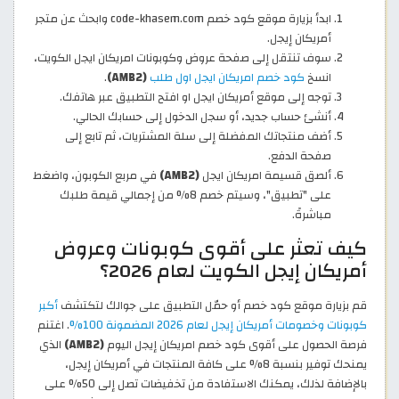
ابدأ بزيارة موقع كود خصم code-khasem.com وابحث عن متجر
أمريكان إيجل.
سوف تنتقل إلى صفحة عروض وكوبونات امريكان ايجل الكويت،
انسخ
كود خصم امريكان ايجل اول طلب
(AMB2)
.
توجه إلى موقع أمريكان ايجل او افتح التطبيق عبر هاتفك.
أنشئ حساب جديد، أو سجل الدخول إلى حسابك الحالي.
أضف منتجاتك المفضلة إلى سلة المشتريات، ثم تابع إلى
صفحة الدفع.
ألصق قسيمة امريكان ايجل
(AMB2)
في مربع الكوبون، واضغط
على "تطبيق"، وسيتم خصم 8% من إجمالي قيمة طلبك
مباشرةً.
كيف تعثر على أقوى كوبونات وعروض
أمريكان إيجل الكويت لعام 2026؟
قم بزيارة موقع كود خصم أو حمّل التطبيق على جوالك لتكتشف
أكبر
كوبونات وخصومات أمريكان إيجل لعام 2026 المضمونة 100%
. اغتنم
فرصة الحصول على أقوى كود خصم امريكان إيجل اليوم
(AMB2)
الذي
يمنحك توفير بنسبة 8% على كافة المنتجات في أمريكان إيجل،
بالإضافة لذلك، يمكنك الاستفادة من تخفيضات تصل إلى 50% على