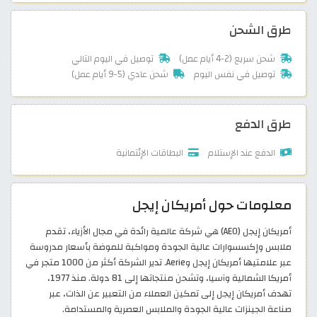
طرق الشحن
شحن سريع (2-4 أيام عمل)
توصيل في اليوم التالي
توصيل في نفس اليوم
شحن عادي (5-9 أيام عمل)
طرق الدفع
الدفع عند الإستلام
البطاقات الإئتمانية
معلومات حول أمريكان إيجل
أمريكان إيجل (AEO) هي شركة عالمية رائدة في مجال الأزياء، تقدم
ملابس وإكسسوارات عالية الجودة ومواكبة للموضة بأسعار مدروسة
عبر علامتيها أمريكان إيجل وAerie. تدير الشركة أكثر من 1000 متجر في
أمريكا الشمالية وآسيا، وتشحن منتجاتها إلى 81 دولة. منذ 1977،
تهدف أمريكان إيجل إلى تمكين العملاء من التعبير عن الذات، عبر
صناعة الجينزات عالية الجودة والملابس العصرية والمستدامة.