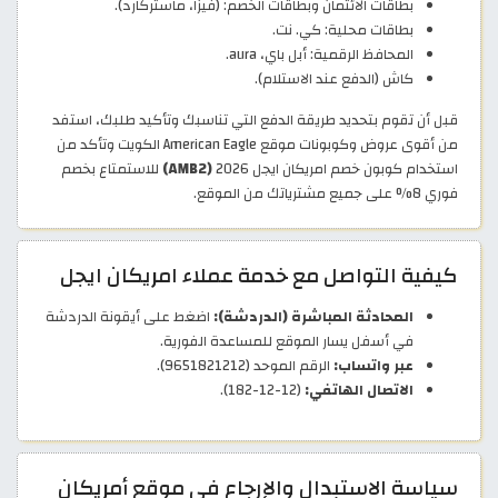
بطاقات الائتمان وبطاقات الخصم: (فيزا، ماستركارد).
بطاقات محلية: كي. نت.
المحافظ الرقمية: أبل باي، aura.
كاش (الدفع عند الاستلام).
قبل أن تقوم بتحديد طريقة الدفع التي تناسبك وتأكيد طلبك، استفد
من أقوى عروض وكوبونات موقع American Eagle الكويت وتأكد من
استخدام كوبون خصم امريكان ايجل 2026
(AMB2)
للاستمتاع بخصم
فوري 8% على جميع مشترياتك من الموقع.
كيفية التواصل مع خدمة عملاء امريكان ايجل
المحادثة المباشرة (الدردشة):
اضغط على أيقونة الدردشة
في أسفل يسار الموقع للمساعدة الفورية.
عبر واتساب:
الرقم الموحد (9651821212).
الاتصال الهاتفي:
(12-12-182).
سياسة الاستبدال والإرجاع في موقع أمريكان