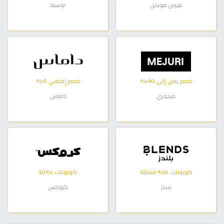
فيرجن موبايل
اوسما
خصم يصل إلى 40%
خصم إضافي 5%
ميجوري
داماس
كوبونات 5% محدثة
كوبونات %10
بلندز
كروكس