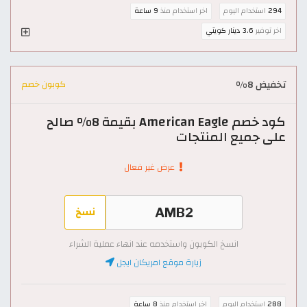
294
استخدام اليوم
اخر استخدام منذ
9 ساعة
اخر توفير
3.6 دينار كويتي
تخفيض 8%
كوبون خصم
كود خصم American Eagle بقيمة 8% صالح
على جميع المنتجات
عرض غير فعال
نسخ
انسخ الكوبون واستخدمه عند انهاء عملية الشراء
زيارة موقع امريكان ايجل
288
استخدام اليوم
اخر استخدام منذ
8 ساعة