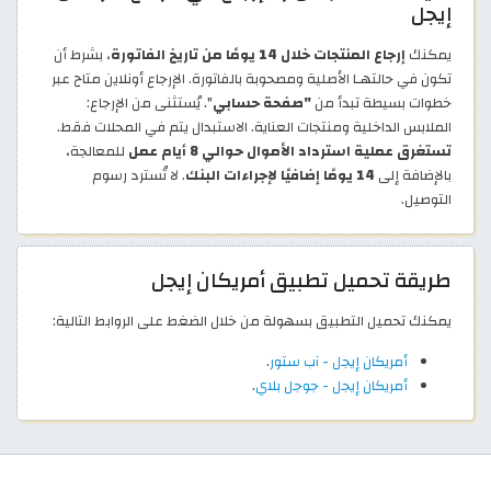
إيجل
يمكنك
إرجاع المنتجات خلال 14 يومًا من تاريخ الفاتورة
، بشرط أن
تكون في حالتهـا الأصلية ومصحوبة بالفاتورة. الإرجاع أونلاين متاح عبر
خطوات بسيطة تبدأ من
"صفحة حسابي
". يُستثنى من الإرجاع:
الملابس الداخلية ومنتجات العناية. الاستبدال يتم في المحلات فقط.
تستغرق عملية استرداد الأموال حوالي 8 أيام عمل
للمعالجة،
بالإضافة إلى
14 يومًا إضافيًا لإجراءات البنك
. لا تُسترد رسوم
التوصيل.
طريقة تحميل تطبيق أمريكان إيجل
يمكنك تحميل التطبيق بسهولة من خلال الضغط على الروابط التالية:
أمريكان إيجل - آب ستور
.
أمريكان إيجل - جوجل بلاي
.