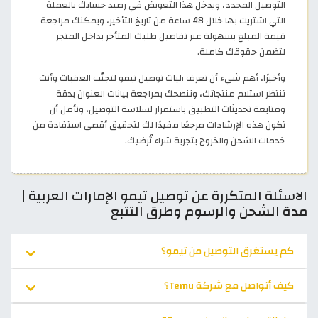
التوصيل المحدد، ويدخل هذا التعويض في رصيد حسابك بالعملة
التي اشتريت بها خلال 48 ساعة من تاريخ التأخير، ويمكنك مراجعة
قيمة المبلغ بسهولة عبر تفاصيل طلبك المتأخر بداخل المتجر
لتضمن حقوقك كاملة.
وأخيرًا، أهم شيء أن تعرف آليات توصيل تيمو لتجنّب العقبات وأنت
تنتظر استلام منتجاتك، وننصحك بمراجعة بيانات العنوان بدقة
ومتابعة تحديثات التطبيق باستمرار لسلاسة التوصيل، ونأمل أن
تكون هذه الإرشادات مرجعًا مفيدًا لك لتحقيق أقصى استفادة من
خدمات الشحن والخروج بتجربة شراء تُرضيك.
الاسئلة المتكررة عن توصيل تيمو الإمارات العربية |
مدة الشحن والرسوم وطرق التتبع
كم يستغرق التوصيل من تيمو؟
كيف أتواصل مع شركة Temu؟