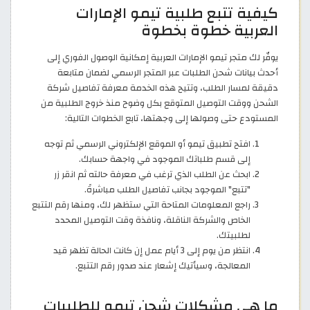
كيفية تتبع طلبية تيمو الإمارات
العربية خطوة بخطوة
يوفّر لك متجر تيمو الإمارات العربية إمكانية الوصول الفوري إلى
أحدث بيانات شحن الطلبات عبر المتجر الرسمي لضمان متابعة
دقيقة لمسار الطلب، وتتيح هذه الخدمة معرفة تفاصيل شركة
الشحن ووقت التوصيل المتوقع بكل وضوح منذ خروج الطلبية من
المستودع حتى وصولها إلى وجهتها، تابع الخطوات التالية:
افتح تطبيق تيمو أو الموقع الإلكتروني الرسمي ثم توجه
إلى قسم طلباتك الموجود في واجهة حسابك.
ابحث عن الطلب الذي ترغب في معرفة حالته ثم انقر زر
"تتبع" الموجود بجانب تفاصيل الطلب مباشرةً.
راجع المعلومات المتاحة التي ستظهر لك، ومنها رقم التتبع
الخاص والشركة الناقلة، ونافذة وقت التوصيل المحدد
لطلبيتك.
انتظر من يوم إلى 3 أيام عمل إن كانت الحالة تظهر قيد
المعالجة، وسيأتيك إشعار عند صدور رقم التتبع.
ما هي مشكلات شحن تيمو للطلبيات