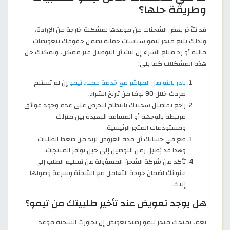
وطريقة حلها؟
قد تتأخر بعض الشحنات عن موعدها لمشكلة خارجة عن الإرادة،
ولذلك يتبع متجر تيمو سياسات حماية تضمن حقوقك بتعويضات
مالية أو رد مبلغ الشراء إن ثبت أن التوصيل غير ممكن، ويمكنك حل
هذه المشكلات كما يلي:
بادر بالتواصل المباشر مع خدمة عملاء تيمو
إن لم تستلم
طردك خلال 90 يومًا من تاريخ الشراء.
راجع تفاصيل شحنتك بانتظام للحرص على عدم وجود عوائق
مرتبطة بالوجهة أو المسافة البعيدة بين منزلك
ومستودعات المتجر الرئيسية.
ضع في حسابك أن مدة العروض تزيد من ضغط الطلبات
وهذا قد يُطيل زمن التوصيل إلى حين توافر المنتجات.
تأكد من شركة الشحن المسؤولة عن تسليم الطلب إلى
عنوانك لضمان جودة التعامل مع الشحنة وسرعة وصولها
إليك.
هل يوجد تعويض عند تأخير طلبيتك من تيمو؟
نعم، يمنحك متجر تيمو رصيد تعويض إن تجاوزت الشحنة موعد