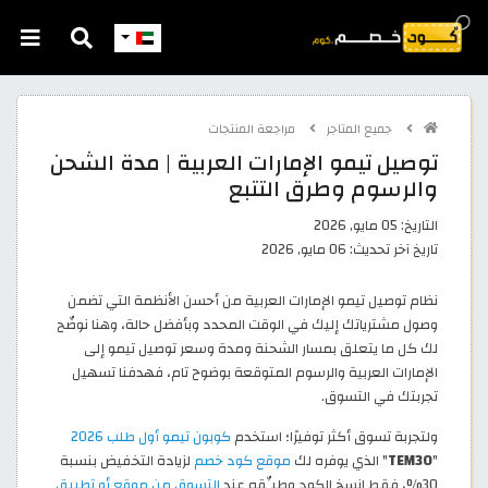
جميع المتاجر
مراجعة المنتجات
توصيل تيمو الإمارات العربية | مدة الشحن
والرسوم وطرق التتبع
التاريخ:
05 مايو, 2026
تاريخ آخر تحديث:
06 مايو, 2026
نظام توصيل تيمو الإمارات العربية من أحسن الأنظمة التي تضمن
وصول مشترياتك إليك في الوقت المحدد وبأفضل حالة، وهنا نوضّح
لك كل ما يتعلق بمسار الشحنة ومدة وسعر توصيل تيمو إلى
الإمارات العربية والرسوم المتوقعة بوضوح تام، فهدفنا تسهيل
تجربتك في التسوق.
ولتجربة تسوق أكثر توفيرًا؛ استخدم
كوبون تيمو أول طلب 2026
"
TEM30
" الذي يوفره لك
موقع كود خصم
لزيادة التخفيض بنسبة
30%، فقط انسخ الكود وطبِّقه عند
التسوق من موقع أو تطبيق