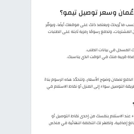
ُمان وسعر توصيل تيمو؟
سب ما يُريحك ويعتمد ذلك على موقعك أيضًا، ويوفّر
لمشتريات، وتدفع رسومًا رمزية ثابتة على الطلبات
لك المسجل في بيانات الطلب.
دة قريبة منك في الوقت الذي يناسبك.
دفع لضمان وضوح الأسعار، وتتحدّد هذه الرسوم بناءً
ريقة التوصيل سواء إلى المنزل أو نقاط الاستلام في
ء عند الاستلام بنفسك من إحدى نقاط التوصيل أو
غ إضافية، وتظهر لك التكلفة النهائية في ملخص