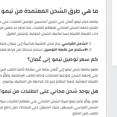
ما هي طرق الشحن المعتمدة من تيمو ع
يعتمد متجر تيمو عُمان على خيارين أساسيين لتوصيل الطلبات على ح
المتجر خدمة الشحن المجاني لمعظم الطلبات عند تجاوز حد معين من ا
ذات القيمة القليلة لسد تكاليف الشحن الدولية، وتشمل الطرق:
الشحن القياسي
: يتم شحن الطلبية مباشرةً إلى عنوان منز
الاستلام من نقطة التوصيل
: استلم شحنتك من مراكز معتم
كم سعر توصيل تيمو إلى عُمان؟
تظهر تكلفة شحن تيمو إلى عُمان بدقة في صفحة تأكيد الطلب قبل ال
على وجهة الشحن ونوعية المنتجات وحالة الطلب الإجمالية، وتؤثّر ط
القيمة النهائية، وهذا النظام يتيح لك مراجعة كل التكاليف بوضوح.
هل يوجد شحن مجاني على الطلبات من تيمو؟
نعم، يوفّر متجر تيمو ميزة الشحن المجاني على معظم الطلبات سوا
الشحن القياسي، فيسهل عليك الحصول على منتجاتك دون دفع مبال
الطلب قبل الدفع.