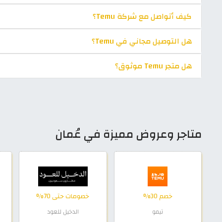
كيف أتواصل مع شركة Temu؟
هل التوصيل مجاني في Temu؟
هل متجر Temu موثوق؟
متاجر وعروض مميزة في عُمان
خصم 30%
خصومات حتى 70%
تيمو
الدخيل للعود