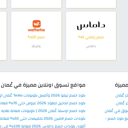
خصم إضافي 5%
خصم 20%
داماس
وفرها
ميزة
مواقع تسوق اونلاين مميزة في عُمان
ر عُمان
كود خصم تيمو 2026 وأفضل كوبونات Temu عُمان اونلاين
 عُمان
كود خصم الدخيل للعود 2026 عروض حتى 70% فعالة في Al Dakheel Oud
سوق في عُمان
كود خصم اوسما عُمان 2026 | كوبونات فعالة لغاية 80%
ع كود خصم -
كودات خصم لافيرن 2026 تخفيضات حتى 50% فعالة Laverne عُمان
أقوى كودات خصم داماس 2026 فعالة 100% في موقع Damas عُمان