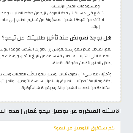
ومستودعات المتجر الرئيسية.
ضع في حسابك أن مدة العروض تزيد من ضغط الطلبات وهذا قد 
تأكد من شركة الشحن المسؤولة عن تسليم الطلب إلى عنوا
إليك.
هل يوجد تعويض عند تأخير طلبيتك من تيمو؟
نعم، يمنحك متجر تيمو رصيد تعويض إن تجاوزت الشحنة موعد التوص
بالعملة التي اشتريت بها خلال 48 ساعة من تاري
بداخل المتجر لتضمن حقوقك كاملة.
وأخيرًا، أهم شيء أن تعرف آليات توصيل تيمو لتجنّب العقبات وأنت ت
بدقة ومتابعة تحديثات التطبيق باستمرار لسلاسة التوصيل، ونأمل أن
استفادة من خدمات الشحن والخروج بتجربة شراء تُرضيك.
الاسئلة المتكررة عن توصيل تيمو عُمان | مدة ا
كم يستغرق التوصيل من تيمو؟