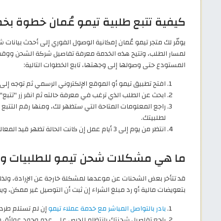
كيفية تتبع طلبية تيمو عُمان خطوة بخ
يوفّر لك متجر تيمو عُمان إمكانية الوصول الفوري إلى أحدث بيانات
لمسار الطلب، وتتيح هذه الخدمة معرفة تفاصيل شركة الشحن ووقت
المستودع حتى وصولها إلى وجهتها، تابع الخطوات التالية:
افتح تطبيق تيمو أو الموقع الإلكتروني الرسمي ثم توجه إ
ابحث عن الطلب الذي ترغب في معرفة حالته ثم انقر زر "تتبع"
راجع المعلومات المتاحة التي ستظهر لك، ومنها رقم التتبع 
لطلبيتك.
انتظر من يوم إلى 3 أيام عمل إن كانت الحالة تظهر قيد المعالجة، وسيأتيك إشعار عند صدور رقم التتبع.
ما هي مشكلات شحن تيمو للطلبيات وط
قد تتأخر بعض الشحنات عن موعدها لمشكلة خارجة عن الإرادة، ولذ
بتعويضات مالية أو رد مبلغ الشراء إن ثبت أن التوصيل غير ممكن، 
بادر بالتواصل المباشر مع خدمة عملاء تيمو
إن لم تستلم طردك خلال 90 يومًا من
راجع تفاصيل شحنتك بانتظام للحرص على عدم وجود عوائق مرت