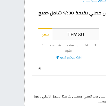
بيق تيمو عُمان
.
كود خصم تيمو 2026 تخفيض فعلي بقيمة 30% شامل جميع
نسخ
انسخ الكوبون واستخدمه عند انهاء عملية
الشراء
زيارة موقع تيمو
ك من تيمو عُمان إلى باب منزلك في غضون 6 إلى 13 يوم عمل كحد أقصى، ويضمن لك هذا الجدول الزمني وصول
الطلب.