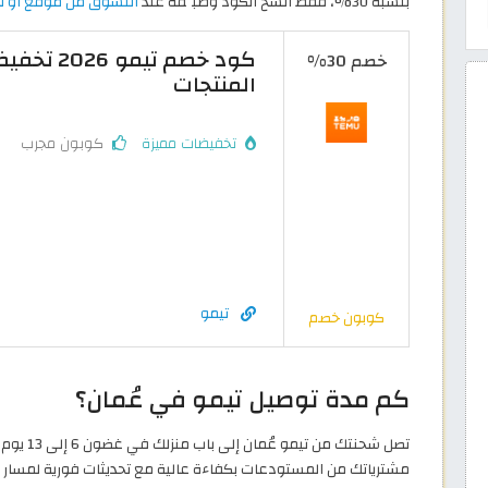
بنسبة 30%، فقط انسخ الكود وطبِّقه عند
التسوق من موقع أو تط
خصم 30%
المنتجات
تخفيضات مميزة
كوبون مجرب
تيمو
كوبون خصم
كم مدة توصيل تيمو في عُمان؟
تصل شحنت
مشترياتك من المستودعات بكفاءة عالية مع تحديثات فورية لمسار 