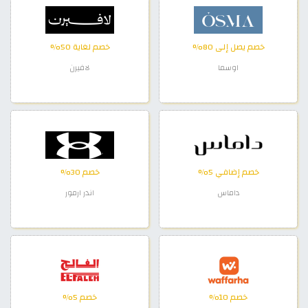
خصم يصل إلى 80%
خصم لغاية 50%
اوسما
لافيرن
خصم إضافي 5%
خصم 30%
داماس
اندر ارمور
خصم 10%
خصم 5%