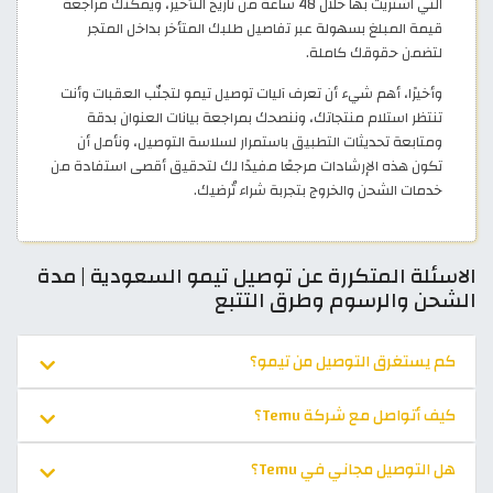
التي اشتريت بها خلال 48 ساعة من تاريخ التأخير، ويمكنك مراجعة
قيمة المبلغ بسهولة عبر تفاصيل طلبك المتأخر بداخل المتجر
لتضمن حقوقك كاملة.
وأخيرًا، أهم شيء أن تعرف آليات توصيل تيمو لتجنّب العقبات وأنت
تنتظر استلام منتجاتك، وننصحك بمراجعة بيانات العنوان بدقة
ومتابعة تحديثات التطبيق باستمرار لسلاسة التوصيل، ونأمل أن
تكون هذه الإرشادات مرجعًا مفيدًا لك لتحقيق أقصى استفادة من
خدمات الشحن والخروج بتجربة شراء تُرضيك.
الاسئلة المتكررة عن توصيل تيمو السعودية | مدة
الشحن والرسوم وطرق التتبع
كم يستغرق التوصيل من تيمو؟
كيف أتواصل مع شركة Temu؟
هل التوصيل مجاني في Temu؟