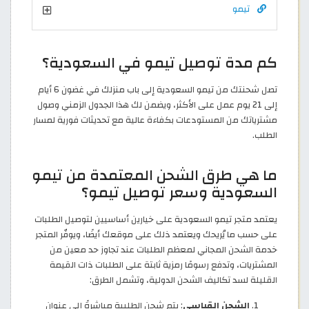
تيمو
كم مدة توصيل تيمو في السعودية؟
تصل شحنتك من تيمو السعودية إلى باب منزلك في غضون 6 أيام
إلى 21 يوم عمل على الأكثر، ويضمن لك هذا الجدول الزمني وصول
مشترياتك من المستودعات بكفاءة عالية مع تحديثات فورية لمسار
الطلب.
ما هي طرق الشحن المعتمدة من تيمو
السعودية وسعر توصيل تيمو؟
يعتمد متجر تيمو السعودية على خيارين أساسيين لتوصيل الطلبات
على حسب ما يُريحك ويعتمد ذلك على موقعك أيضًا، ويوفّر المتجر
خدمة الشحن المجاني لمعظم الطلبات عند تجاوز حد معين من
المشتريات، وتدفع رسومًا رمزية ثابتة على الطلبات ذات القيمة
القليلة لسد تكاليف الشحن الدولية، وتشمل الطرق:
الشحن القياسي
: يتم شحن الطلبية مباشرةً إلى عنوان