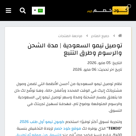
جميع المتاجر
مراجعة المنتجات
توصيل تيمو السعودية | مدة الشحن
والرسوم وطرق التتبع
التاريخ:
05 مايو, 2026
تاريخ آخر تحديث:
06 مايو, 2026
نظام توصيل تيمو السعودية من أحسن الأنظمة التي تضمن وصول
مشترياتك إليك في الوقت المحدد وبأفضل حالة، وهنا نوضّح لك كل
ما يتعلق بمسار الشحنة ومدة وسعر توصيل تيمو إلى السعودية
والرسوم المتوقعة بوضوح تام، فهدفنا تسهيل تجربتك في
التسوق.
ولتجربة تسوق أكثر توفيرًا؛ استخدم
كوبون تيمو أول طلب 2026
"
TEM30
" الذي يوفره لك
موقع كود خصم
لزيادة التخفيض بنسبة
30%، فقط انسخ الكود وطبِّقه عند
التسوق من موقع أو تطبيق