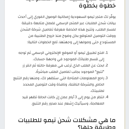
خطوة بخطوة
يوفّر لك متجر تيمو السعودية إمكانية الوصول الفوري إلى أحدث
بيانات شحن الطلبات عبر المتجر الرسمي لضمان متابعة دقيقة
لمسار الطلب، وتتيح هذه الخدمة معرفة تفاصيل شركة الشحن
ووقت التوصيل المتوقع بكل وضوح منذ خروج الطلبية من
المستودع حتى وصولها إلى وجهتها، تابع الخطوات التالية:
افتح تطبيق تيمو أو الموقع الإلكتروني الرسمي ثم توجه
إلى قسم طلباتك الموجود في واجهة حسابك.
ابحث عن الطلب الذي ترغب في معرفة حالته ثم انقر زر
"تتبع" الموجود بجانب تفاصيل الطلب مباشرةً.
راجع المعلومات المتاحة التي ستظهر لك، ومنها رقم التتبع
الخاص والشركة الناقلة، ونافذة وقت التوصيل المحدد
لطلبيتك.
انتظر من يوم إلى 3 أيام عمل إن كانت الحالة تظهر قيد
المعالجة، وسيأتيك إشعار عند صدور رقم التتبع.
ما هي مشكلات شحن تيمو للطلبيات
وطريقة حلها؟