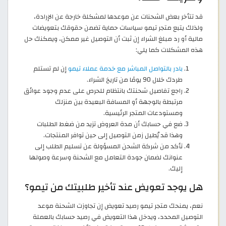
قد تتأخر بعض الشحنات عن موعدها لمشكلة خارجة عن الإرادة،
ولذلك يتبع متجر تيمو سياسات حماية تضمن حقوقك بتعويضات
مالية أو رد مبلغ الشراء إن ثبت أن التوصيل غير ممكن، ويمكنك حل
هذه المشكلات كما يلي:
بادر بالتواصل المباشر مع خدمة عملاء تيمو
إن لم تستلم
طردك خلال 90 يومًا من تاريخ الشراء.
راجع تفاصيل شحنتك بانتظام للحرص على عدم وجود عوائق
مرتبطة بالوجهة أو المسافة البعيدة بين منزلك
ومستودعات المتجر الرئيسية.
ضع في حسابك أن مدة العروض تزيد من ضغط الطلبات
وهذا قد يُطيل زمن التوصيل إلى حين توافر المنتجات.
تأكد من شركة الشحن المسؤولة عن تسليم الطلب إلى
عنوانك لضمان جودة التعامل مع الشحنة وسرعة وصولها
إليك.
هل يوجد تعويض عند تأخير طلبيتك من تيمو؟
نعم، يمنحك متجر تيمو رصيد تعويض إن تجاوزت الشحنة موعد
التوصيل المحدد، ويدخل هذا التعويض في رصيد حسابك بالعملة