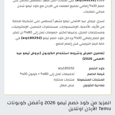
2026
(acy189292)
على طلباتك خلال شهر أغسطس لتحصل على
خصم 30% إضافي لجميع العملاء في الاردن مع كود تيمو شحن
مجاني للطلبات.
تسري عروض عيد الاضحى تيمو لشهر أغسطس على تشكيلة ضخمة
من الأزياء، الأحذية، الإكسسوارات، مستحضرات التجميل، الإلكترونيات،
ومستلزمات المنزل، وغيرها الكثير. خصومات تصل إلى 80% لن تتكرر
مع خصم إضافي 30% بإدخال كود خصم تيمو
(acy189292)
في
خانة الرمز الترويجي قبل إتمام الدفع.
تفاصيل العرض وشروط استخدام الكوبون (عروض تيمو عيد
الاضحى 2026)
كود الخصم
acy189292
قيمة الخصم
تخفيضات تصل إلى 80% + كوبون 30%
المنتجات المشمولة
منتجات مختارة
صلاحية الكوبون
عرض فعال
المزيد من كود خصم تيمو 2026 وأفضل كوبونات
Temu الأردن اونلاين