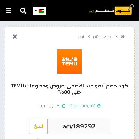
جميع المتاجر
تيمو
كود خصم تيمو عيد الاضحى: عروض وخصومات TEMU
حتى 80%
تخفيضات مميزة
كوبون مجرب
نسخ