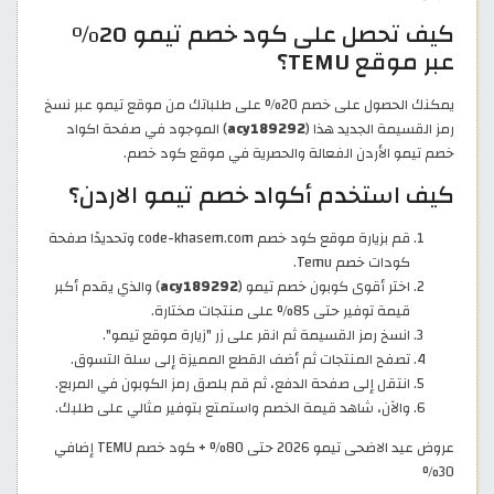
كيف تحصل على كود خصم تيمو 20%
عبر موقع TEMU؟
يمكنك الحصول على خصم 20% على طلباتك من موقع تيمو عبر نسخ
رمز القسيمة الجديد هذا (
acy189292
) الموجود في صفحة اكواد
خصم تيمو الأردن الفعالة والحصرية في موقع كود خصم.
كيف استخدم أكواد خصم تيمو الاردن؟
قم بزيارة موقع كود خصم code-khasem.com وتحديدًا صفحة
كودات خصم Temu.
اختر أقوى كوبون خصم تيمو (
acy189292
) والذي يقدم أكبر
قيمة توفير حتى 85% على منتجات مختارة.
انسخ رمز القسيمة ثم انقر على زر "زيارة موقع تيمو".
تصفح المنتجات ثم أضف القطع المميزة إلى سلة التسوق.
انتقل إلى صفحة الدفع، ثم قم بلصق رمز الكوبون في المربع.
والآن، شاهد قيمة الخصم واستمتع بتوفير مثالي على طلبك.
عروض عيد الاضحى تيمو 2026 حتى 80% + كود خصم TEMU إضافي
30%