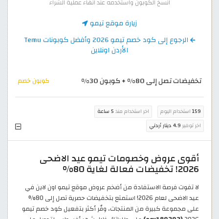
انسخ الكوبون واستخدمه عند انهاء عملية الشراء
زيارة موقع تيمو
الرجوع إلى كود خصم تيمو 2026 وأفضل كوبونات Temu
الأردن اونلاين
تخفيضات تصل إلى 80% + كوبون 30%
كوبون خصم
159
استخدام اليوم
اخر استخدام منذ
5 ساعة
اخر توفير
4.9 دينار أردني
أقوى عروض وخصومات تيمو عيد الاضحى
2026! تخفيضات فعالة لغاية 80%
لا تفوت فرصة الاستفادة من أضخم عروض موقع تيمو اون لاين في
عيد الاضحى لعام 2026! استمتع بتخفيضات حصرية تصل إلى 80%
على مجموعة كبيرة من المنتجات، وفّر أكثر بتفعيل كود خصم تيمو