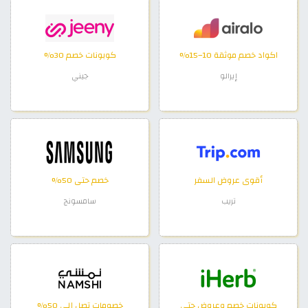
اكواد خصم موثقة 10–15%
كوبونات خصم 30%
إيرالو
جيني
أقوى عروض السفر
خصم حتى 50%
تريب
سامسونج
كوبونات خصم وعروض حتى
خصومات تصل إلى 50%