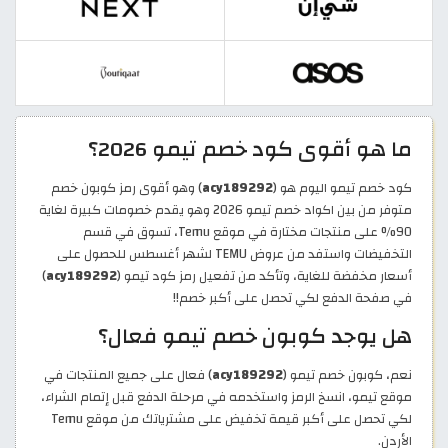
ما هو أقوى كود خصم تيمو 2026؟
كود خصم تيمو اليوم هو (
acy189292
) وهو أقوى رمز كوبون خصم
متوفر من بين اكواد خصم تيمو 2026 وهو يقدم خصومات كبيرة لغاية
90% على منتجات مختارة في موقع Temu، تسوق في قسم
التخفيضات واستفد من عروض TEMU لشهر أغسطس للحصول على
أسعار مخفضة للغاية، وتأكد من تفعيل رمز كود تيمو (
acy189292
)
في صفحة الدفع لكي تحصل على أكبر خصم!!
هل يوجد كوبون خصم تيمو فعال؟
نعم، كوبون خصم تيمو (
acy189292
) فعال على جميع المنتجات في
موقع تيمو، انسخ الرمز واستخدمه في مرحلة الدفع قبل إتمام الشراء،
لكي تحصل على أكبر قيمة تخفيض على مشترياتك من موقع Temu
الأردن.