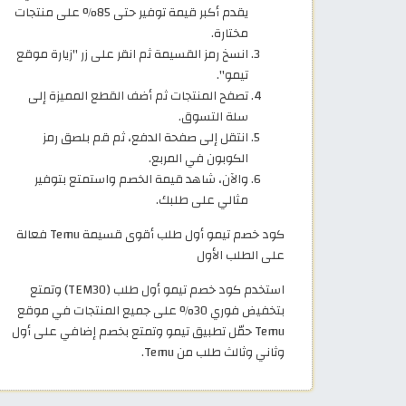
يقدم أكبر قيمة توفير حتى 85% على منتجات
مختارة.
انسخ رمز القسيمة ثم انقر على زر "زيارة موقع
تيمو".
تصفح المنتجات ثم أضف القطع المميزة إلى
سلة التسوق.
انتقل إلى صفحة الدفع، ثم قم بلصق رمز
الكوبون في المربع.
والآن، شاهد قيمة الخصم واستمتع بتوفير
مثالي على طلبك.
كود خصم تيمو أول طلب أقوى قسيمة Temu فعالة
على الطلب الأول
استخدم كود خصم تيمو أول طلب (TEM30) وتمتع
بتخفيض فوري 30% على جميع المنتجات في موقع
Temu حمّل تطبيق تيمو وتمتع بخصم إضافي على أول
وثاني وثالث طلب من Temu.