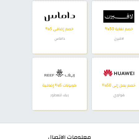
خصم لغاية 50%
خصم إضافي 5%
لافيرن
داماس
خصم يصل إلى 50%
كوبونات 5% إضافية
هواوي
ريف للعطور
معلومات الاتصال