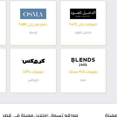
خصومات حتى 70%
خصم يصل إلى 80%
الدخيل للعود
اوسما
كوبونات 5% محدثة
كوبونات %10
بلندز
كروكس
ميزة
مواقع تسوق اونلاين مميزة في قطر