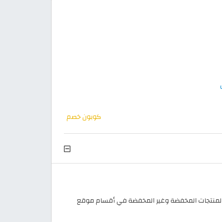
كوبون خصم
جدد والعائدين، يسري كود Temu أول طلب على جميع المنتجات المخفضة وغير المخفضة في أقسام موقع