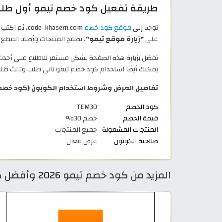
طريقة تفعيل كود خصم تيمو أول طل
توجه إلى
موقع كود خصم
code-khasem.com، ثم اكتب
على
"زيارة موقع تيمو"
، تصفح المنتجات وأضف القطع 
تفضل بزيارة هذه الصفحة بشكل مستمر للاطلاع على أحدث
يمكنك أيضًا استخدام كود خصم تيمو ثاني طلب وثالث طلب
تفاصيل العرض وشروط استخدام الكوبون (كود خصم 
كود الخصم
TEM30
قيمة الخصم
خصم 30%
المنتجات المشمولة
جميع المنتجات
صلاحية الكوبون
عرض فعال
المزيد من كود خصم تيمو 2026 وأفضل كوبونات Temu قطر اونلاين