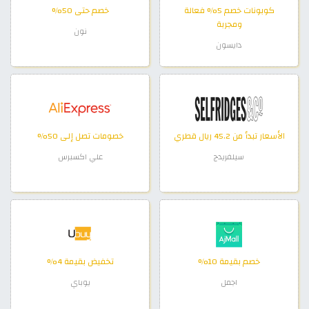
كوبونات خصم 5% فعالة
خصم حتى 50%
ومجربة
نون
دايسون
الأسعار تبدأ من 45.2 ريال قطري
خصومات تصل إلى 50%
سيلفريدج
علي اكسبرس
خصم بقيمة 10%
تخفيض بقيمة 4%
اجمل
يوباي