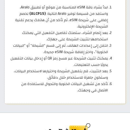
ابدأ بشراء باقة eSIM المناسبة من موقع أو تطبيق Airalo،
واستفد من قسيمة توفير Airalo التالية:
(ALCP15)
لخصم
إضافي على شريحة eSIM، ثم تأكد من أن هاتفك يدعم تقنية
الشريحة الإلكترونية.
بعد إتمام الشراء، ستصلك تفاصيل التفعيل التي يمكنك
استخدامها لتثبيت الشريحة على جهازك.
انتقل إلى إعدادات الهاتف، ثم إلى قسم “الشبكة” أو “البيانات
الخلوية”، واختر إضافة شريحة eSIM جديدة.
يمكنك تثبيت الشريحة عبر مسح رمز QR أو إدخال بيانات التفعيل
يدويًا حسب التعليمات.
بعد التثبيت، قم بتفعيل الشريحة واختيارها لاستخدام البيانات،
وستكون جاهزة للاستخدام خلال دقائق.
تأكد من تشغيل البيانات الخلوية والتجوال للاستفادة من
الاتصال في وجهتك.