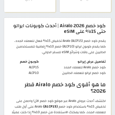
كود خصم Airalo 2026 | أحدث كوبونات ايرالو
حتى 15% على eSIM
يقدم كود خصم Airalo (ALCP15) تخفيض 15% فعال للعملاء الجدد،
كما يقدم كوبون ايرالو (ALCP10) خصم 10% إضافية للمستخدمين
الحاليين على باقات وشرائح eSIM للسفر الدولي.
تفاصيل عرض إيرالو
كوبون خصم
كود خصم Airalo للعملاء الجدد
ALCP15
كود خصم ايرالو للعملاء الحاليين
ALCP10
ما هو أقوى كود خصم Airalo قطر
2026؟
اكتشف أحدث عروض Airalo عبر موقع كود خصم الآن! واحصل على
تخفيض 15% باستخدام كود خصم Airalo
(ALCP15)
على أول طلب
للعملاء الجدد، كما يمكنك الاستفادة من خصم 10% إذا كنت عميلًا