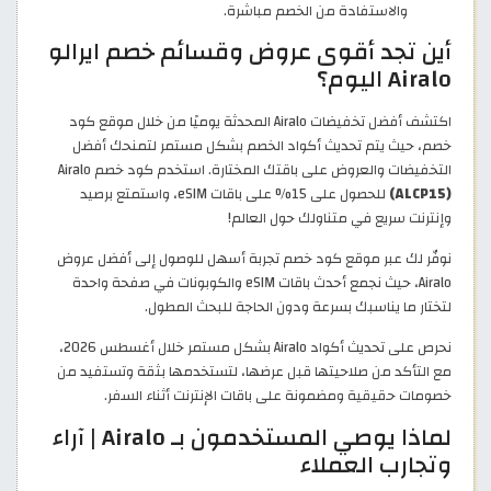
والاستفادة من الخصم مباشرة.
أين تجد أقوى عروض وقسائم خصم ايرالو
Airalo اليوم؟
اكتشف أفضل تخفيضات Airalo المحدثة يوميًا من خلال موقع كود
خصم، حيث يتم تحديث أكواد الخصم بشكل مستمر لتمنحك أفضل
التخفيضات والعروض على باقتك المختارة. استخدم كود خصم Airalo
(ALCP15)
للحصول على 15% على باقات eSIM، واستمتع برصيد
وإنترنت سريع في متناولك حول العالم!
نوفّر لك عبر موقع كود خصم تجربة أسهل للوصول إلى أفضل عروض
Airalo، حيث نجمع أحدث باقات eSIM والكوبونات في صفحة واحدة
لتختار ما يناسبك بسرعة ودون الحاجة للبحث المطول.
نحرص على تحديث أكواد Airalo بشكل مستمر خلال أغسطس 2026،
مع التأكد من صلاحيتها قبل عرضها، لتستخدمها بثقة وتستفيد من
خصومات حقيقية ومضمونة على باقات الإنترنت أثناء السفر.
لماذا يوصي المستخدمون بـ Airalo | آراء
وتجارب العملاء