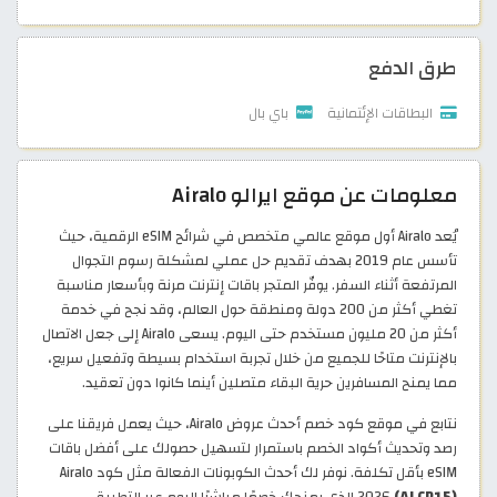
طرق الدفع
البطاقات الإئتمانية
باي بال
معلومات عن موقع ايرالو Airalo
يُعد Airalo أول موقع عالمي متخصص في شرائح eSIM الرقمية، حيث
تأسس عام 2019 بهدف تقديم حل عملي لمشكلة رسوم التجوال
المرتفعة أثناء السفر. يوفّر المتجر باقات إنترنت مرنة وبأسعار مناسبة
تغطي أكثر من 200 دولة ومنطقة حول العالم، وقد نجح في خدمة
أكثر من 20 مليون مستخدم حتى اليوم. يسعى Airalo إلى جعل الاتصال
بالإنترنت متاحًا للجميع من خلال تجربة استخدام بسيطة وتفعيل سريع،
مما يمنح المسافرين حرية البقاء متصلين أينما كانوا دون تعقيد.
نتابع في موقع كود خصم أحدث عروض Airalo، حيث يعمل فريقنا على
رصد وتحديث أكواد الخصم باستمرار لتسهيل حصولك على أفضل باقات
eSIM بأقل تكلفة. نوفر لك أحدث الكوبونات الفعالة مثل كود Airalo