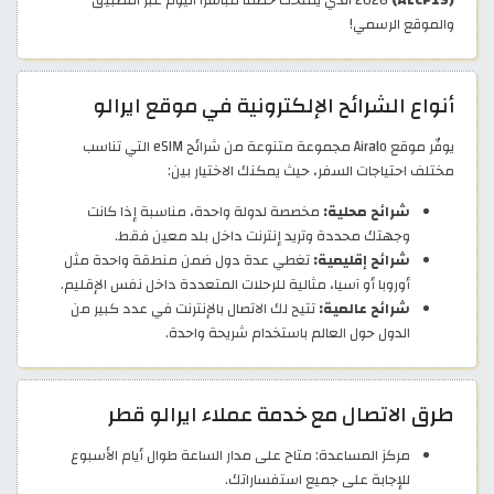
(ALCP15)
2026
الذي يمنحك خصمًا مباشرًا اليوم عبر التطبيق
والموقع الرسمي!
أنواع الشرائح الإلكترونية في موقع ايرالو
يوفّر موقع Airalo مجموعة متنوعة من شرائح eSIM التي تناسب
مختلف احتياجات السفر، حيث يمكنك الاختيار بين:
شرائح محلية:
مخصصة لدولة واحدة، مناسبة إذا كانت
وجهتك محددة وتريد إنترنت داخل بلد معين فقط.
شرائح إقليمية:
تغطي عدة دول ضمن منطقة واحدة مثل
أوروبا أو آسيا، مثالية للرحلات المتعددة داخل نفس الإقليم.
شرائح عالمية:
تتيح لك الاتصال بالإنترنت في عدد كبير من
الدول حول العالم باستخدام شريحة واحدة.
طرق الاتصال مع خدمة عملاء ايرالو قطر
مركز المساعدة: متاح على مدار الساعة طوال أيام الأسبوع
للإجابة على جميع استفساراتك.