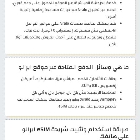
خدمة الدردشة المباشرة: عبر الموقع للحصول على دعم فوري.
الدعم عبر تطبيق Airalo مع خيارات مساعدة إضافية وتجربة
أسرع.
كما يمكنك متابعة صفحات Airalo على مواقع التواصل
الاجتماعي مثل فيسبوك، إنستغرام، X (تويتر)، تيك توك،
لينكدإن ويوتيوب، للاطلاع على أحدث العروض والتحديثات أولًا
بأول.
ما هي وسائل الدفع المتاحة عبر موقع ايرالو
بطاقات الائتمان/ الخصم المباشر: فيزا، ماستركارد، أمريكان
إكسبريس، JCB وCUP.
المحافظ الرقمية: مثل باي بال، جوجل باي و ألي باي
Airmoney رصيد Airalo: وهو رصيد مكافآت يمكنك استخدامه
كخصم مباشر عند شراء باقات eSIM.
طريقة استخدام وتثبيت شريحة eSIM ايرالو
على هاتفك