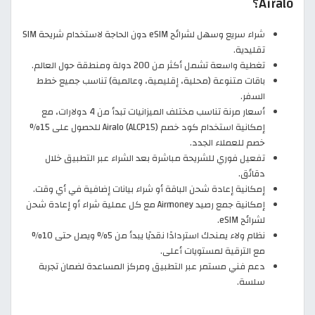
Airalo؟
شراء سريع وسهل لشرائح eSIM دون الحاجة لاستخدام شريحة SIM
تقليدية.
تغطية واسعة تشمل أكثر من 200 دولة ومنطقة حول العالم.
باقات متنوعة (محلية، إقليمية، وعالمية) تناسب جميع خطط
السفر.
أسعار مرنة تناسب مختلف الميزانيات تبدأ من 4 دولارات، مع
إمكانية استخدام كود خصم Airalo (ALCP15) للحصول على 15%
خصم للعملاء الجدد.
تفعيل فوري للشريحة مباشرة بعد الشراء عبر التطبيق خلال
دقائق.
إمكانية إعادة شحن الباقة أو شراء بيانات إضافية في أي وقت.
إمكانية جمع رصيد Airmoney مع كل عملية شراء أو إعادة شحن
لشرائح eSIM.
نظام ولاء يمنحك استردادًا نقديًا يبدأ من 5% ويصل حتى 10%
مع الترقية لمستويات أعلى.
دعم فني مستمر عبر التطبيق ومركز المساعدة لضمان تجربة
سلسة.