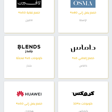
خصم يصل إلى 80%
خصم لغاية 50%
اوسما
لافيرن
خصم إضافي 5%
كوبونات 5% محدثة
داماس
بلندز
كوبونات %10
خصم يصل إلى 50%
كروكس
هواوي