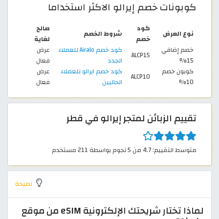
كوبونات خصم إيرالو الاكثر استخداما
كود
صالح
نوع العرض
شروط الخصم
خصم
لغاية
خصم إضافي
كود خصم Airalo للعملاء
عرض
ALCP15
15%
الجدد
فعال
كوبون خصم
كود خصم ايرالو للعملاء
عرض
ALCP10
10%
الحاليين
فعال
تقييم الزبائن لمتجر إيرالو في قطر
متوسط التقييم: 4.7 من 5 نجوم بواسطة 211 مستخدم
نصيحة
لماذا تختار شريحتك الإلكترونية eSIM من موقع