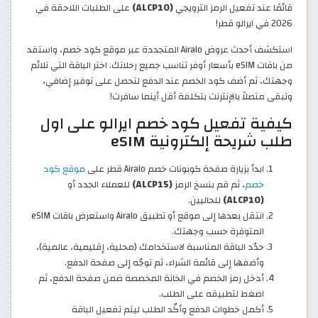
قائمًا عند تفعيل الرمز الترويجي
(ALCP10)
على الطلبات اللاحقة في
2026 في ايرالو قطر!
استكشف أحدث عروض Airalo المتجددة عبر موقع كود خصم، واستفد
من باقات eSIM بأسعار أوفر تناسب جميع رحلاتك. اختر الباقة التي تلائم
وجهتك، ثم أضف كود الخصم عند الدفع لتحصل على توفير إضافي،
وتبقى متصلاً بالإنترنت بتكلفة أقل أينما سافرت!
كيفية تفعيل كود خصم ايرالو على اول
طلب شريحة إلكترونية eSIM
ابدأ بزيارة صفحة كوبونات خصم Airalo قطر على
موقع كود
خصم
، ثم قم بنسخ الرمز
(ALCP15)
للعملاء الجدد أو
(ALCP10)
للحاليين.
انتقل بعدها إلى موقع أو تطبيق Airalo واستعرض باقات eSIM
المتوفرة حسب وجهتك.
حدّد الباقة المناسبة لاستخدامك (محلية، إقليمية، عالمية)،
وأضفها إلى قائمة الشراء، ثم توجّه إلى صفحة الدفع.
أدخل رمز الخصم في الخانة المخصصة ضمن صفحة الدفع، ثم
اضغط لتطبيقه على الطلب.
أكمل خطوات الدفع وأكّد الطلب ليتم تفعيل الباقة