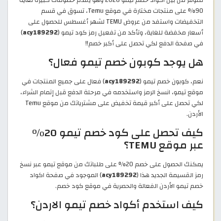
90% على منتجات مختارة في موقع Temu، تسوق في قسم
التخفيضات واستفد من عروض TEMU لشهر أغسطس للحصول على
أسعار مخفضة للغاية، وتأكد من تفعيل رمز كود تيمو (
acy189292
)
في صفحة الدفع لكي تحصل على أكبر خصم!!
هل يوجد كوبون خصم تيمو فعال؟
نعم، كوبون خصم تيمو (
acy189292
) فعال على جميع المنتجات في
موقع تيمو، انسخ الرمز واستخدمه في مرحلة الدفع قبل إتمام الشراء،
لكي تحصل على أكبر قيمة تخفيض على مشترياتك من موقع Temu
الأردن.
كيف تحصل على كود خصم تيمو 20%
عبر موقع TEMU؟
يمكنك الحصول على خصم 20% على طلباتك من موقع تيمو عبر نسخ
رمز القسيمة الجديد هذا (
acy189292
) الموجود في صفحة اكواد
خصم تيمو الأردن الفعالة والحصرية في موقع كود خصم.
كيف استخدم أكواد خصم تيمو الاردن؟