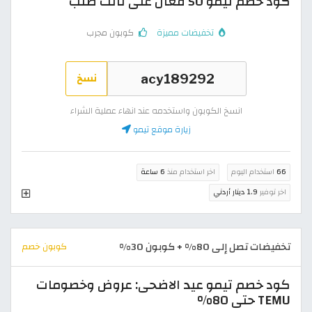
كود خصم تيمو 50 فعال على ثالث طلب
تخفيضات مميزة
كوبون مجرب
نسخ
انسخ الكوبون واستخدمه عند انهاء عملية الشراء
زيارة موقع تيمو
66
استخدام اليوم
اخر استخدام منذ
6 ساعة
اخر توفير
1.9 دينار أردني
تخفيضات تصل إلى 80% + كوبون 30%
كوبون خصم
كود خصم تيمو عيد الاضحى: عروض وخصومات
TEMU حتى 80%