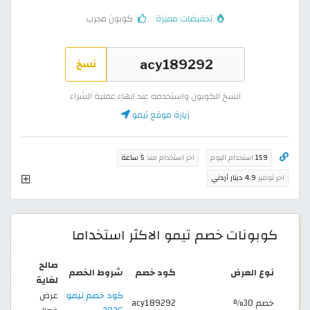
تخفيضات مميزة
كوبون مجرب
نسخ
انسخ الكوبون واستخدمه عند انهاء عملية الشراء
زيارة موقع تيمو
159
استخدام اليوم
اخر استخدام منذ
5 ساعة
اخر توفير
4.9 دينار أردني
كوبونات خصم تيمو الاكثر استخداما
صالح
نوع العرض
كود خصم
شروط الخصم
لغاية
كود خصم تيمو
عرض
خصم 30%
acy189292