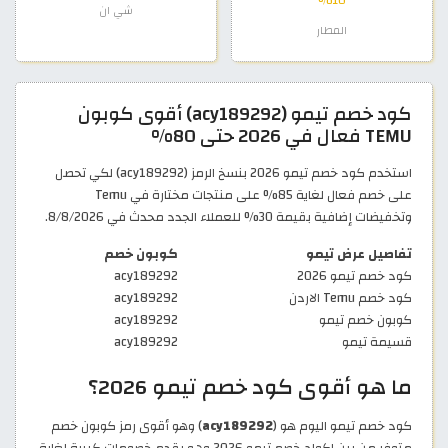
10%
شي ان
المطار
كود خصم تيمو (acy189292) أقوى كوبون
TEMU فعال في 2026 حتى 80%
استخدم كود خصم تيمو 2026 بنسخ الرمز (acy189292) لكي تحصل
على خصم فعال لغاية 85% على منتجات مختارة في Temu
وتخفيضات إضافية بقيمة 30% للعملاء الجدد محدث في 8/8/2026.
تفاصيل عرض تيمو
كوبون خصم
كود خصم تيمو 2026
acy189292
كود خصم Temu الاردن
acy189292
كوبون خصم تيمو
acy189292
قسيمة تيمو
acy189292
ما هو أقوى كود خصم تيمو 2026؟
كود خصم تيمو اليوم هو (
acy189292
) وهو أقوى رمز كوبون خصم
متوفر من بين اكواد خصم تيمو 2026 وهو يقدم خصومات كبيرة لغاية