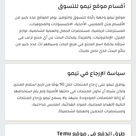
أقسام موقع تيمو للتسوق
موقع تيمو وجهة رائدة للتسوق والتوفير، يوفر الموقع عدد كبير من
الأقسام مثل (الملابس، الأحذية، الاكسسوارات والمجوهرات،
المستلزمات الرياضية، مستحضرات الجمال والعناية الشخصية، لوازم
المنزل، الإلكترونيات، والمزيد)، يمكنك البحث عن أي منتج ترغب في
شراؤه بكتابة اسم المنتج في مربع البحث وسيظهر لك عدد كبير من
نتائج البحث الذي تخص طلبك.
سياسة الإرجاع في تيمو
يوافق تيمو على إرجاع المنتجات خلال 90 يومًا من تاريخ استلام المنتج،
ولكن بشرط أن تكون المنتجات في حالتها الأصلية ولم يتم استخدامها
أو إزالة الملصقات الموجودة عليها، ولا يسمح تيمو بإرجاع المنتجات
التالية (الهدايا المجانية، المواد الغذائية، الملابس الداخلية،
ومستحضرات التجميل والعناية الشخصية).
طرق الدفع في موقع Temu