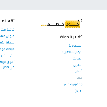
أقسام م
قائمة بمتا
تغيير الدولة
عروض متاج
مدونة الت
السعودية
خريطة موق
الإمارات العربية
عن موقع 
الكويت
أقوى عروض 
البحرين
في قطر
عُمان
قطر
جمهورية مصر
الاردن