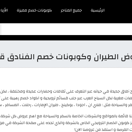
الرئيسية
جميع المتاجر
كوبونات خصم مميزة
الأزياء
ض الطيران وكوبونات خصم الفنادق ق
تح آفاق جديدة في حياته عبر التعرف على ثقافات وحضارات عديدة ومختلفة ، لكن ت
 مغرية لكل السياح العرب عبر جلب قسائم ترويجية و اكواد خصم رهيبة على تذا
لسياحة مثل : فلاي ان ، اجودا ، بوكينج ، طيران الإمارات ، رحلات ، المسافر ، س
ائمة بالمواقع والشركات الخاصة بالسفر والسياحة مع اهم عروض كل شركة. 
 رمز كوبون الخصم الترويجي الخاص بالشركة والذي تجده على صفحة الشركة في 