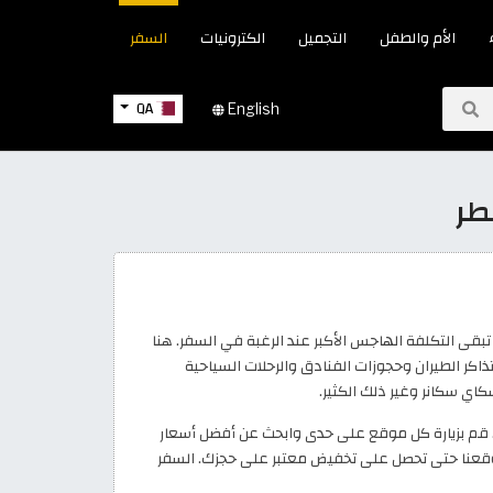
الأم والطفل
التجميل
الكترونيات
السفر
QA
English
طر
بقى التكلفة الهاجس الأكبر عند الرغبة في السفر. هنا
كر الطيران وحجوزات الفنادق والرحلات السياحية
كاي سكانر وغير ذلك الكثير.
قم بزيارة كل موقع على حدى وابحث عن أفضل أسعار
موقعنا حتى تحصل على تخفيض معتبر على حجزك. السفر