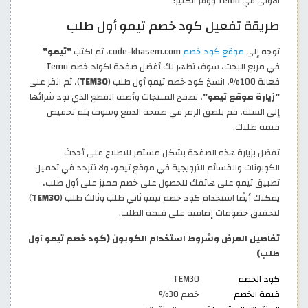
الأولى في Temu ووفر الكثير!
طريقة تفعيل كود خصم تيمو أول طلب
توجه إلى
موقع كود خصم
code-khasem.com، ثم اكتب
"تيمو"
في مربع البحث، سوف تظهر لك أفضل صفحة اكواد خصم Temu
فعالة 100%، انسخ كود خصم تيمو أول طلب (
TEM30
)، ثم انقر على
"زيارة موقع تيمو"
، تصفح المنتجات وأضف القطع الذي تود شرائها
إلى السلة، قم بلصق الرمز في صفحة الدفع وسوف يتم تخفيض
قيمة طلبك.
تفضل بزيارة هذه الصفحة بشكل مستمر للاطلاع على أحدث
الكوبونات والقسائم الترويجية في موقع تيمو، ولا تتردد في تحميل
تطبيق تيمو على هاتفك للحصول على خصم مميز على أول طلب،
يمكنك أيضًا استخدام كود خصم تيمو ثاني طلب وثالث طلب (
TEM30
)
لتحقيق خصومات إضافية على قيمة الطلب.
تفاصيل العرض وشروط استخدام الكوبون (كود خصم تيمو أول
طلب)
كود الخصم
TEM30
قيمة الخصم
خصم 30%