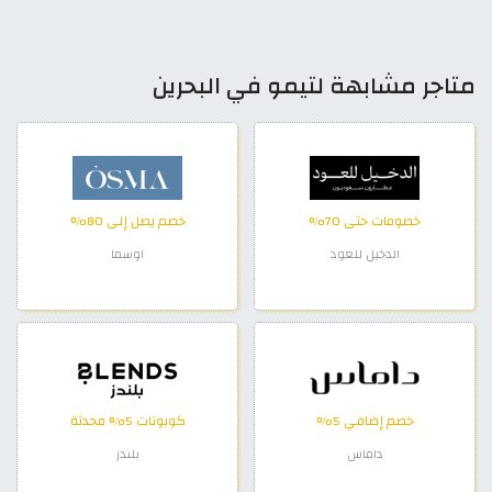
متاجر مشابهة لتيمو في البحرين
خصومات حتى 70%
خصم يصل إلى 80%
الدخيل للعود
اوسما
خصم إضافي 5%
كوبونات 5% محدثة
داماس
بلندز