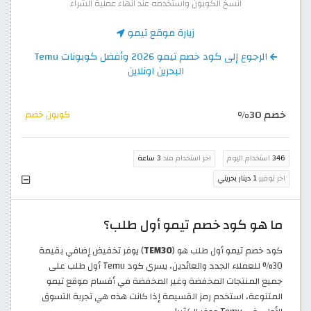
انسخ الكوبون واستخدمه عند انهاء عملية الشراء
زيارة موقع تيمو
الرجوع إلى كود خصم تيمو 2026 وأفضل كوبونات Temu
البحرين اونلاين
خصم 30%
كوبون خصم
346
استخدام اليوم
اخر استخدام منذ
3 ساعة
اخر توفير
1 دينار بحريني
ما هو كود خصم تيمو أول طلب؟
كود خصم تيمو أول طلب هو (
TEM30
) يوفر تخفيض إضافي بقيمة
30% للعملاء الجدد والعائدين، يسري كود Temu أول طلب على
جميع المنتجات المخفضة وغير المخفضة في أقسام موقع تيمو
المتنوعة، استخدم رمز القسيمة إذا كانت هذه هي تجربة التسوق