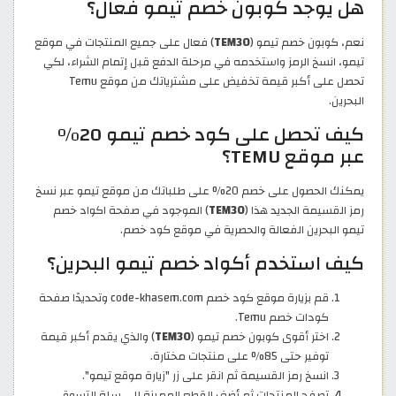
هل يوجد كوبون خصم تيمو فعال؟
نعم، كوبون خصم تيمو (
TEM30
) فعال على جميع المنتجات في موقع
تيمو، انسخ الرمز واستخدمه في مرحلة الدفع قبل إتمام الشراء، لكي
تحصل على أكبر قيمة تخفيض على مشترياتك من موقع Temu
البحرين.
كيف تحصل على كود خصم تيمو 20%
عبر موقع TEMU؟
يمكنك الحصول على خصم 20% على طلباتك من موقع تيمو عبر نسخ
رمز القسيمة الجديد هذا (
TEM30
) الموجود في صفحة اكواد خصم
تيمو البحرين الفعالة والحصرية في موقع كود خصم.
كيف استخدم أكواد خصم تيمو البحرين؟
قم بزيارة موقع كود خصم code-khasem.com وتحديدًا صفحة
كودات خصم Temu.
اختر أقوى كوبون خصم تيمو (
TEM30
) والذي يقدم أكبر قيمة
توفير حتى 85% على منتجات مختارة.
انسخ رمز القسيمة ثم انقر على زر "زيارة موقع تيمو".
تصفح المنتجات ثم أضف القطع المميزة إلى سلة التسوق.