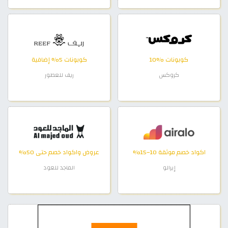
كوبونات %10
كوبونات 5% إضافية
كروكس
ريف للعطور
اكواد خصم موثقة 10–15%
عروض واكواد خصم حتى 50%
إيرالو
الماجد للعود