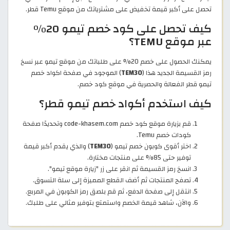
تحصل على أكبر قيمة تخفيض على مشترياتك من موقع Temu قطر.
كيف تحصل على كود خصم تيمو 20%
عبر موقع TEMU؟
يمكنك الحصول على خصم 20% على طلباتك من موقع تيمو عبر نسخ
رمز القسيمة الجديد هذا (
TEM30
) الموجود في صفحة اكواد خصم
تيمو قطر الفعالة والحصرية في موقع كود خصم.
كيف استخدم أكواد خصم تيمو قطر؟
قم بزيارة موقع كود خصم code-khasem.com وتحديدًا صفحة
كودات خصم Temu.
اختر أقوى كوبون خصم تيمو (
TEM30
) والذي يقدم أكبر قيمة
توفير حتى 85% على منتجات مختارة.
انسخ رمز القسيمة ثم انقر على زر "زيارة موقع تيمو".
تصفح المنتجات ثم أضف القطع المميزة إلى سلة التسوق.
انتقل إلى صفحة الدفع، ثم قم بلصق رمز الكوبون في المربع.
والآن، شاهد قيمة الخصم واستمتع بتوفير مثالي على طلبك.