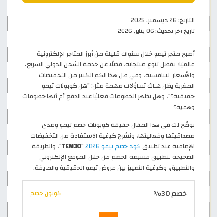
التاريخ:
26 ديسمبر, 2025
تاريخ آخر تحديث:
06 يناير, 2026
أصبح متجر تيمو خلال سنوات قليلة من أبرز المتاجر الإلكترونية
عالميًا؛ بفضل تنوع منتجاته، فضلًا عن خدمة الشحن الدولي السريع،
والأسعار التنافسية، وفي ظل هذا الكم الكبير من التخفيضات
المغرية يظل هناك تساؤلات مهمة مثل: "هل كوبونات تيمو
حقيقية؟"، وهل تظهر الخصومات فعليًا عند الدفع أم أنها خصومات
وهمية؟
نوضّح لك في هذا المقال حقيقة كوبونات خصم تيمو ومدى
مصداقيتها وفعاليتها، ونشرح كيفية الاستفادة من التخفيضات
الإضافية عند تطبيق
كود خصم تيمو 2026
"
TEM30
"، والطريقة
الصحيحة لتطبيق قسيمة الخصم من خلال الموقع الإلكتروني
والتطبيق، وكيفية التمييز بين عروض تيمو الحقيقية والمزيفة.
خصم 30%
كوبون خصم