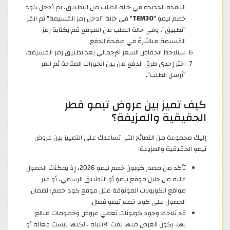
النافذة الجديدة في حالة الطلب من التطبيق، ثم أدخل كود
خصم تيمو "
TEM30
" في خانة "ادخل رمز القسيمة" ثم انقر
"تطبيق"، وفي حالة الطلب من الموقع قم بكتابة رمز
القسيمة مباشرةً في صفحة الدفع.
ستلاحظ انخفاض السعر الإجمالي بعد تطبيق رمز القسيمة.
اختر إحدى طرق الدفع من بين الخيارات المتاحة ثم انقر
"أرسل الطلب".
كيف تميز بين عروض تيمو قطر
الحقيقية والمزيفة؟
إليك مجموعة من النصائح التي تساعدك على التمييز بين عروض
تيمو الحقيقية والمزيفة:
تأكد من مصدر كوبون خصم تيمو 2026، إذ يمكنك الحصول
عليه من خلال موقع تيمو أو التطبيق الرسمي، أو عبر
مواقع الكوبونات الموثوقة مثل موقع كود خصم؛ لضمان
الحصول على كود خصم تيمو فعال.
قد تلاحظ وجود كوبونات تعطي عروض وخصومات مبالغ
بها، يكون الغرض منها لفت الانتباه ، لكنها ليست فعالة أو