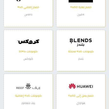
خصم لغاية 50%
خصم إضافي 5%
لافيرن
داماس
كوبونات 5% محدثة
كوبونات %10
بلندز
كروكس
خصم يصل إلى 50%
كوبونات 5% إضافية
هواوي
ريف للعطور