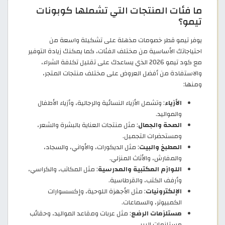
ما فئات المنتجات التي تشملها كوبونات
تيمو؟
يوفر تيمو قطر خصومات مذهلة على تشكيلة واسعة من
احتياجاتك الأساسية من مختلف الفئات، كما يمكنك زيادة التوفير
مع كود تيمو 2026 الذي يساعدك على تقليل تكلفة الشراء،
والاستفادة من أفضل العروض على مختلف منتجات المتجر،
ومنها:
الأزياء
: وتشمل الأزياء النسائية والرجالية، وأزياء الأطفال
والمواليد.
الصحة والجمال
: مثل منتجات العناية بالبشرة والشعر،
ومستحضرات التجميل.
المطبخ والبيت
: مثل الديكورات، والأواني، والسجاد،
والمفارش، والأثاث المنزلي.
اللوازم المكتبية والمدرسية
: مثل المكاتب، والكراسي،
وأرفف الكتب، والقرطاسية.
الإلكترونيات
: مثل الأجهزة اللوحية، وإكسسوارات
الكمبيوتر، والسماعات.
مستلزمات الرضع
: مثل عربات ومقاعد المواليد، وحقائب
مستلزمات البيبي.