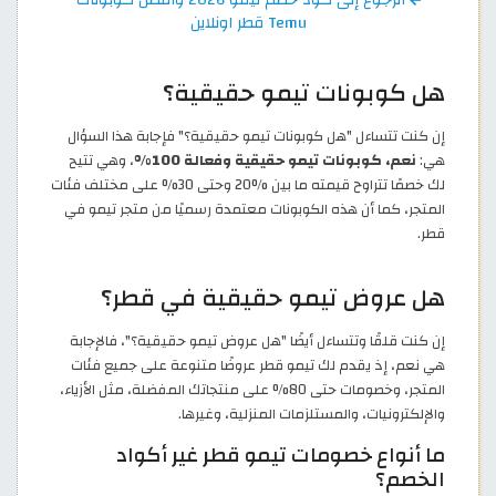
Temu قطر اونلاين
هل كوبونات تيمو حقيقية؟
إن كنت تتساءل "هل كوبونات تيمو حقيقية؟" فإجابة هذا السؤال
هي:
نعم، كوبونات تيمو حقيقية وفعالة 100%
، وهي تتيح
لك خصمًا تتراوح قيمته ما بين %20 وحتى 30% على مختلف فئات
المتجر، كما أن هذه الكوبونات معتمدة رسميًا من متجر تيمو في
قطر.
هل عروض تيمو حقيقية في قطر؟
إن كنت قلقًا وتتساءل أيضًا "هل عروض تيمو حقيقية؟"، فالإجابة
هي نعم، إذ يقدم لك تيمو قطر عروضًا متنوعة على جميع فئات
المتجر، وخصومات حتى 80% على منتجاتك المفضلة، مثل الأزياء،
والإلكترونيات، والمستلزمات المنزلية، وغيرها.
ما أنواع خصومات تيمو قطر غير أكواد
الخصم؟