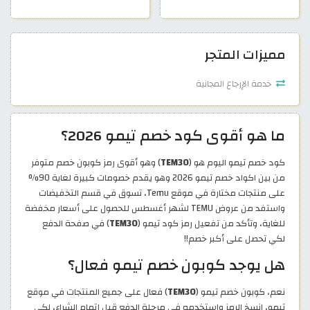
مميزات المتجر
خدمة الإرجاع المجانية
ما هو أقوى كود خصم تيمو 2026؟
كود خصم تيمو اليوم هو (
TEM30
) وهو أقوى رمز كوبون خصم متوفر
من بين اكواد خصم تيمو 2026 وهو يقدم خصومات كبيرة لغاية 90%
على منتجات مختارة في موقع Temu، تسوق في قسم التخفيضات
واستفد من عروض TEMU لشهر أغسطس للحصول على أسعار مخفضة
للغاية، وتأكد من تفعيل رمز كود تيمو (
TEM30
) في صفحة الدفع
لكي تحصل على أكبر خصم!!
هل يوجد كوبون خصم تيمو فعال؟
نعم، كوبون خصم تيمو (
TEM30
) فعال على جميع المنتجات في موقع
تيمو، انسخ الرمز واستخدمه في مرحلة الدفع قبل إتمام الشراء، لكي