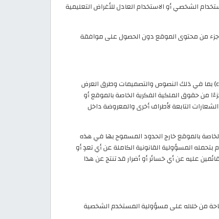
دام الشخصي أو الاستخدام العادل للأغراض التعليمية
ج أي جزء من محتوى الموقع دون الحصول على موافقة
تعتبر جميع العناصر المتعلقة بموقع كود خصم (code-khasem.com) بما في ذلك النصوص والتصميمات وطرق العرض
زءًا من حقوق الملكية الفكرية الخاصة بالموقع أو
الشعارات التابعة لأطراف أخرى والمعروضة داخل
الخاصة بالموقع خارج الحدود المسموح بها في هذه
 بتحمله المسؤولية القانونية الكاملة عن أي تعدٍ أو
مين عليه عن أي خسائر أو أضرار قد تنتج عن هذا
 (code-khasem.com) والخدمات المتاحة من خلاله على مسؤولية المستخدم الشخصية