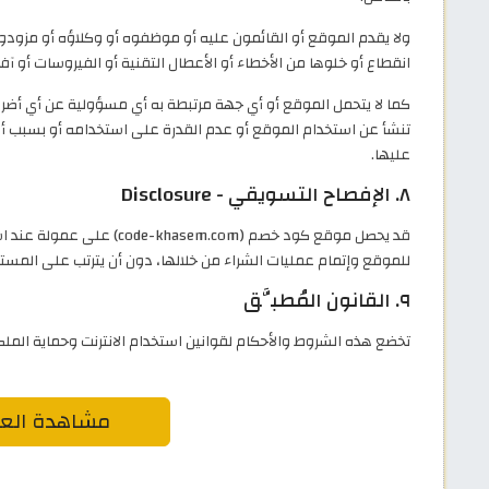
ولا يقدم الموقع أو القائمون عليه أو موظفوه أو وكلاؤه أو مزودو
انقطاع أو خلوها من الأخطاء أو الأعطال التقنية أو الفيروسات أو آ
كما لا يتحمل الموقع أو أي جهة مرتبطة به أي مسؤولية عن أي أضرار
تنشأ عن استخدام الموقع أو عدم القدرة على استخدامه أو بسبب أي 
عليها.
٨. الإفصاح التسويقي - Disclosure
قد يحصل موقع كود خصم (m.com
للموقع وإتمام عمليات الشراء من خلالها، دون أن يترتب على المست
٩. القانون المُطبَّق
تخضع هذه الشروط والأحكام لقوانين استخدام الانترنت وحماية الملكي
مشاهدة الع