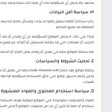
صحتها، ولا يتحمل أي مسؤولية تجاه أي طرف ثالث نتيجة وجود بيانات غ
٣. سياسة أمن البيانات
رغم استخدام أنظمة تشغيل وقواعد بيانات ووسائل حماية مناسبة، فإ
المطلقة ضد جميع المخاطر.
وبناءً على ذلك، لا يتحمل الموقع المسؤولية عن أي فقدان أو تلف 
التخريب أو الهجمات التي قد ينفذها متسللون أو أطراف غير مصرح لها
كما يحتفظ الموقع بحقه في تعديل أو إيقاف بعض المزايا أو الخدم
٤. تحديث الشروط والسياسات
يحتفظ موقع كود خصم (khasem.com
ودون إشعار مسبق، ويقع على عاتق المستخدم مسؤولية مراجعة هذ
تغييرات.
٥. سياسة استخدام المحتوى والمواد المنشورة
المواد والمحتويات الموجودة على الموقع متوفرة بهدف الاستخدام 
استخدام أو حفظ أو تخزين أي جزء من محتويات الموقع لأغراض الاست