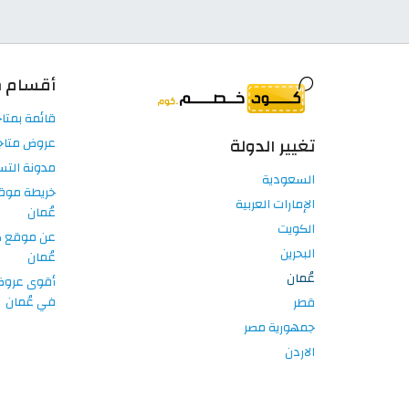
أقسام م
قائمة بمتاج
تغيير الدولة
عروض متاجر
مدونة الت
السعودية
خريطة موق
الإمارات العربية
عُمان
الكويت
عن موقع 
البحرين
عُمان
عُمان
أقوى عروض 
في عُمان
قطر
جمهورية مصر
الاردن