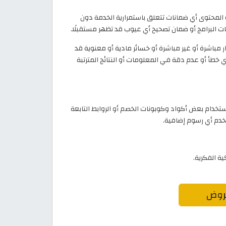
 المحتوى أي ضمانات تتعلق باستمرارية الخدمة دون
فات البرامج أو ضمان تصحيح أي عيوب قد تظهر مستقبلًا.
 مباشرة أو غير مباشرة أو خسائر مادية أو معنوية قد
خطأ أو عدم دقة في المعلومات أو النتائج المترتبة
code-khase) على عمولة عند استخدام بعض أكواد وكوبونات الخصم أو الروابط التابعة
خدم أي رسوم إضافية.
ة الفكرية.
روض