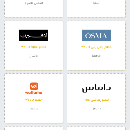
تيمو
الدخيل للعود
خصم يصل إلى 80%
خصم لغاية 50%
اوسما
لافيرن
خصم إضافي 5%
خصم 20%
داماس
وفرها