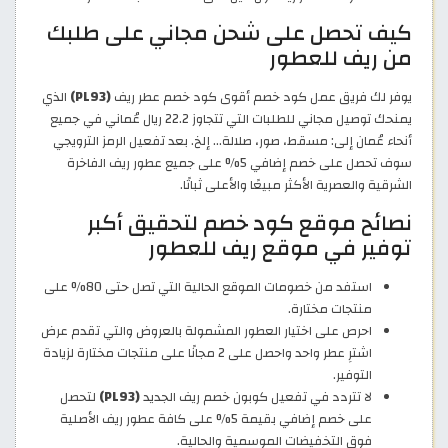
كيف تحصل على شحن مجاني على طلبك
من ريف للعطور
يوفر لك فريق عمل كود خصم أقوى كود خصم عطر ريف
(PL93)
الذي
يمنحك توصيل مجاني للطلبات التي تتجاوز 22.2 ريال عُماني في جميع
أنحاء عُمان إلى: مسقط، صور، صلالة... إلخ. بعد تفعيل الرمز الترويجي
سوف تحصل على خصم إضافي 5% على جميع عطور ريف الفاخرة
الشرقية والعصرية الأكثر مبيعًا والأعلى ثباتًا.
نصائح موقع كود خصم لتحقيق أكبر
توفير في موقع ريف للعطور
استفد من خصومات الموقع الحالية التي تصل حتى 80% على
منتجات مختارة.
احرص على اختيار العطور المشمولة بالعروض والتي تقدم عرض
اشترِ عطر واحد واحصل على 2 مجانًا على منتجات مختارة لزيادة
التوفير.
لا تتردد في تفعيل كوبون خصم ريف الجديد
(PL93)
لتحصل
على خصم إضافي بقيمة 5% على كافة عطور ريف الأصلية
فوق التخفيضات الموسمية والحالية.