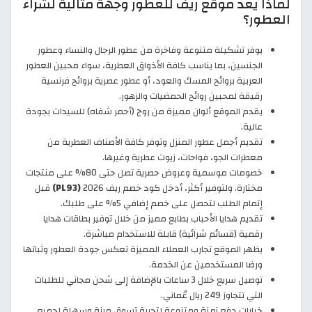
لماذا يعد موقع ريف للعطور وجهة مثالية لشراء
العطور؟
يوفر تشكيلة متنوعة وفاخرة من عطور الرجال والنساء وعطور
الجنسين، بما يناسب كافة الأذواق العطرية، سواء محبين العطور
العربية بروائح المسك والعود، أو عطور عصرية بروائح فرنسية
رقيقة لمحبين روائح الحمضيات والزهور.
يقدم الموقع ألوان مميزة من روج (أحمر شفاه) للسيدات بجودة
عالية.
تقديم أجمل عطور المنزل وتوفر كافة الأصناف العطرية من
معطرات الجو، فواحات، زيوت عطرية وغيرها.
خصومات موسمية وعروض حصرية تصل حتى 80% على منتجات
مختارة. ولتوفير أكثر، أدخل كود خصم ريف 2026
(PL93)
قبل
إتمام الطلب لتحصل على خصم إضافي 5% على طلبك.
تقديم هدايا الأحباب بطابع مميز من خلال توفير بطاقات هدايا
رقمية (قسائم شرائية) قابلة للاستخدام مباشرة.
يظهر الموقع تجارب العملاء المميزة تعكس جودة العطور وثباتها
ورضا المستخدمين عن الخدمة.
توصيل سريع خلال 3 ساعات بالإضافة إلى شحن مجاني للطلبات
التي تتجاوز 249 ريال عُماني.
خيارات دفع آمنة ومتنوعة لتجربة تسوق مرنة وسهلة لجميع