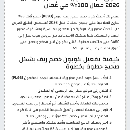
2026 فعال 100% في عُمان
يقدم لك أحدث كود خصم عطور ريف اليوم
(PL93)
خصم ثابت 5%
ساري الصلاحية على جميع الطلبات خلال 2026 أغسطس. يُطبق العرض
على أحدث عطور ريف الراقية من العطور الفرنسية والشرقية، عطور
العود والمسك،. كما يمكنك الاستفادة من عروض قوية تصل إلى
80% على منتجات مختارة. فعّل الكوبون قبل الدفع واحصل على
أقوى تخفيض على مشترياتك!
كيفية تفعيل كوبون خصم ريف بشكل
صحيح خطوة بخطوة
أولًا، انسخ كود خصم عطر ريف للعملاء الجدد المضمون
(PL93)
المتوفر حصريًا عبر موقع كود خصم.
انتقل إلى موقع عطر ريف الرسمي أو التطبيق.
تصفح واختر منتجاتك المفضلة من العطور، معطرات الجو،
مجموعات الهدايا، وأحمر الشفاه، ثم أضفها إلى سلة التسوق.
تابع إلى صفحة الدفع، وألصق قسيمة الخصم في خانة كود
الخصم؛ ليتم تفعيل خصم 5% فورًا على إجمالي طلبك.
اختر وسيلة الدفع المناسبة وأكد طلبك، واستمتع بأكبر
خصومات عطر ريف اون لاين على كافة المنتجات الفاخرة.