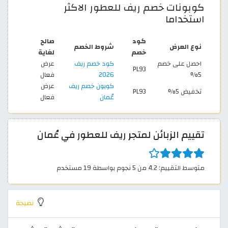
كوبونات خصم ريف للعطور الاكثر
استخداما
كود
صالح
نوع العرض
شروط الخصم
خصم
لغاية
احصل على خصم
كود خصم ريف
عرض
PL93
5%
2026
فعال
كوبون خصم ريف
عرض
تخفيض 5%
PL93
عُمان
فعال
تقييم الزبائن لمتجر ريف للعطور في عُمان
متوسط التقييم: 4.2 من 5 نجوم بواسطة 19 مستخدم
نصيحة