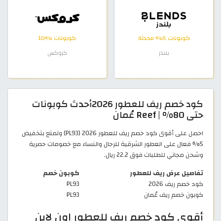
كوبونات 5% محدثة
كوبونات %10
بلندز
كروكس
كود خصم ريف للعطور 2026أحدث كوبونات
حتى 80% | Reef عُمان
احصل على أقوى كود خصم ريف للعطور 2026 (PL93) وتمتع بتخفيض
5% فعال على العطور الشرقية للرجال والنساء مع خصومات حصرية
وشحن مجاني للطلبات فوق 22.2 ريال.
تفاصيل عرض ريف للعطور
كوبون خصم
كود خصم ريف 2026
PL93
كوبون خصم ريف عُمان
PL93
أقوى كود خصم ريف للعطور اون لاين