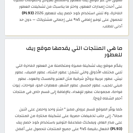
تسوّق الآن عبر موقع ريف للعطور واستمتع بعروض وخصومات مميزة
على أحدث إصدارات العطور، واختر ما يناسبك من تشكيلات العطور
الفاخرة، ولا تنسَ استخدام كود خصم ريف للعطور 2026
(PL93)
للحصول على توفير إضافي 5% على إجمالي مشترياتك — دون حد
أدنى للطلب.
ما هي المنتجات التي يقدمها موقع ريف
للعطور
يقدّم موقع ريف تشكيلة مميزة ومتكاملة من العطور الفاخرة التي
تلبي مختلف الأذواق والتي تشمل: عطور الشتاء، عطور الصيف، عطور
نيش، عطور عربية بروائح شرقية مثل العنبر والمسك والعود، عطور
ميني للجيب، عطور الجسم، عطور الشعر، معطرات الجو، فواحات، زيوت
فواحة، مجموعات عطور للإهداء، بالإضافة إلى قسم خاص في منتجات
أحمر الشفاه (روج).
كما يوفّر الموقع قسم عروض مميز " اشتر واحد واحصل على اثنين
مجانا"، إلى جانب تخفيضات حصرية على تشكيلة مختارة من المنتجات
على مدار العام، ويمكنك مضاعفة التوفير باستخدام كود خصم ريف
(PL93)
الفعال بقيمة 5% على جميع المنتجات للحصول على أفضل