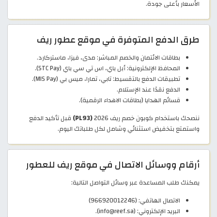
الأسعار بأعلى جودة.
طرق الدفع المتوفرة في موقع عطور ريف
بطاقات الائتمان والخصم المباشر: مدى، فيزا، ماستركارد.
المحافظ الإلكترونية: أبل باي، اس تي سي باي (STC Pay).
تطبيقات الدفع بالتقسيط: تابي، تمارا، ميس بي (MIS Pay).
الدفع نقدًا عند الإستلام.
قسائم الهدايا (بطاقات الاهداء الرقمية).
ننصحك باستخدام كوبون خصم ريف 2026
(PL93)
قبل تأكيد الدفع
واستمتع بتخفيض استثنائي وشامل لكل طلباتك اليوم.
أرقام ووسائل الاتصال في موقع ريف للعطور
يمكنك طلب المساعدة عبر وسائل التواصل التالية:
الاتصال الهاتفي: (966920012246)
البريد الإلكتروني: (info@reef.sa).