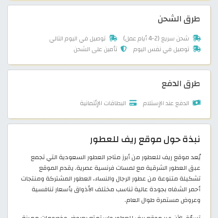
طرق الشحن
شحن سريع (2-4 أيام عمل)
توصيل في اليوم التالي
توصيل في نفس اليوم
تأمين على الشحن
طرق الدفع
الدفع عند الإستلام
البطاقات الإئتمانية
نبذة حول موقع ريف للعطور
يُعد موقع ريف للعطور من أبرز متاجر العطور السعودية التي تجمع
عبق العطور الشرقية مع لمسات فرنسية عصرية. يقدم الموقع
تشكيلة متنوعة من عطور الرجال والنساء، العطور المشتركة ومنتجات
أحمر الشفاه بجودة عالية تناسب مختلف الأذواق بأسعار تنافسية
وعروض مستمرة طوال العام.