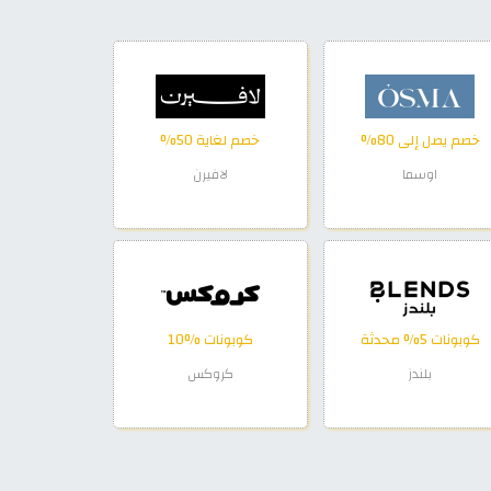
خصم يصل إلى 80%
خصم لغاية 50%
اوسما
لافيرن
كوبونات 5% محدثة
كوبونات %10
بلندز
كروكس