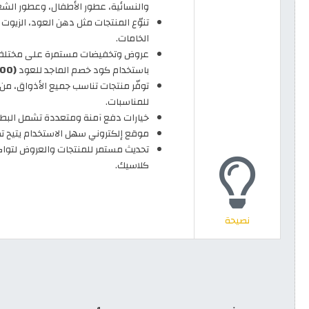
والنسائية، عطور الأطفال، وعطور الشع
تنوّع المنتجات مثل دهن العود، الزيوت 
الخامات.
باستخدام كود خصم الماجد للعود
(AR100)
توفّر منتجات تناسب جميع الأذواق، من 
للمناسبات.
خيارات دفع آمنة ومتعددة تشمل البطاق
موقع إلكتروني سهل الاستخدام يتيح تص
تحديث مستمر للمنتجات والعروض لتواكب
كلاسيك.
نصيحة