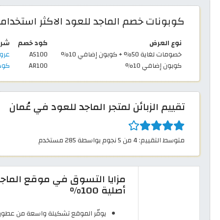
كوبونات خصم الماجد للعود الاكثر استخداما
نوع العرض
كود خصم
شرو
خصومات لغاية 50% + كوبون إضافي 10%
AS100
عروض ا
كوبون إضافي 10%
AR100
كود 
تقييم الزبائن لمتجر الماجد للعود في عُمان
متوسط التقييم: 4 من 5 نجوم بواسطة 285 مستخدم
مزايا التسوق في موقع الماج
أصلية 100%