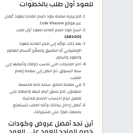
للعود أول طلب بالخطوات
قم بزيارة صفحة كود خصم الماجد للعود عُمان
عبر موقع Code Khasem.
انسخ كود خصم الماجد للعود أول طلب
.
(AR100)
بعد ذلك، توجّه إلى متجر الماجد للعود
الإلكتروني أو التطبيق وتصفّح أقسام العطور
والعود والبخور.
اختر المنتجات التي تناسب ذوقك وأضفها إلى
سلة التسوق، ثم انتقل إلى صفحة إتمام
الطلب.
في صفحة الدفع، ستجد خانة مخصصة
للكوبون، قم بلصق الرمز فيها واضغط على
تفعيل ليتم احتساب الخصم مباشرة.
أكمل إدخال بياناتك وأكد الطلب لتستمتع
بخصمك فورًا على مشترياتك.
أين تجد أفضل عروض وكودات
خصم الماجد للعود على العود