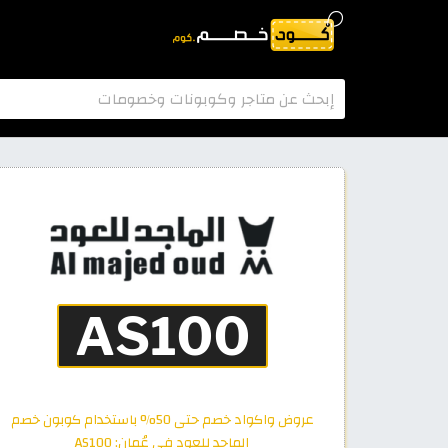
عروض واكواد خصم حتى 50% باستخدام كوبون خصم
الماجد للعود في عُمان: AS100