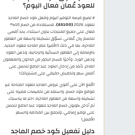
للعود عُمان فعال اليوم؟
لا تضيع فرصة التوفير اليوم وفعل كود خصم الماجد
للعود 2026
(AS100)
، للاستفادة من خصم 10%
فعال على جميع المنتجات بدون استثناء، بحد أقصى
للخصم ريال عُماني. تسوّق تشكيلة واسعة من العطور
الفاخرة، بما في ذلك (الأمير) عطر الماجد للعود الجديد،
بالإضافة إلى العطور النسائية والرجالية، ودهن العود
ودهن الورد، وأخيرًا قسم البخور من الدخون والمعمول
الفاخر. تأكد من إدخال الكود عند الدفع لتحصل على
أفضل سعر وتخفيض حقيقي على مشترياتك!
اطّلع الآن على أقوى عروض الماجد للعود المتاحة عبر
موقع كود خصم، واستفد من تخفيضات مميزة على
تشكيلة واسعة من العطور الفاخرة. اختر ما يناسبك،
ثم أدخل كوبون خصم الماجد للعود عند الدفع لتحصل
على توفير إضافي، وتجمع بين الفخامة والسعر
الأفضل!
دليل تفعيل كود خصم الماجد