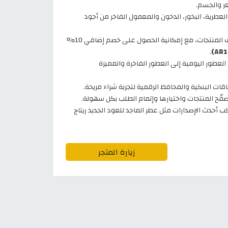
ر والجسم.
العطرية، البخور، الدخون والمعمول الفاخر من أجود
عروض وتخفيضات مستمرة على مختلف المنتجات، مع إمكانية الحصول على خصم إضافي 10%
.
العطور اليومية إلى العطور الفاخرة والمميزة
ات البنكية والمحافظ الرقمية لتجربة شراء مريحة.
فّح المنتجات واختيارها وإتمام الطلب بكل سهولة.
 أحدث الإصدارات مثل عطر الماجد للعود الجديد ريتاج
زيارة المتجر