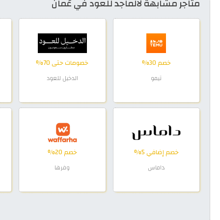
متاجر مشابهة لالماجد للعود في عُمان
خصم 30%
خصومات حتى 70%
تيمو
الدخيل للعود
خصم إضافي 5%
خصم 20%
داماس
وفرها