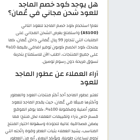
هل يوجد كود خصم الماجد
للعود شحن مجاني في عُمان؟
نعم! استخدم كود خصم الماجد للعود التالي
(AS100)
واستمتع بعرض الشحن المجاني على
الطلبات التي تتجاوز 99 ريال عُماني داخل عُمان، كما
يمنحك كود الخصم كوبون توفير اضافي بقيمة 10%
على جميع المنتجات، اطلب الآن للاستمتاع بتحربة
تسوق مريحة دون رسوم توصيل.
آراء العملاء عن عطور الماجد
للعود
تعتبر عطور الماجد أحد أكثر منتجات العود والعطور
وأكثرها مبيعًا في عُمان، حيث يقدم الماجد للعود
عطور أصلية ومكفولة 100%، كما يوفر الموقع
قسم خاص بآراء وتقييمات العملاء لكل منتج؛ مما
يضمن مصداقية عالية للجودة وسهولة اختيار المنتج
المناسب، يشيد العملاء بثبات العطر وقوة رائحته التي
تدوم لساعات طويلة. ويؤكد البعض أنه من العطور