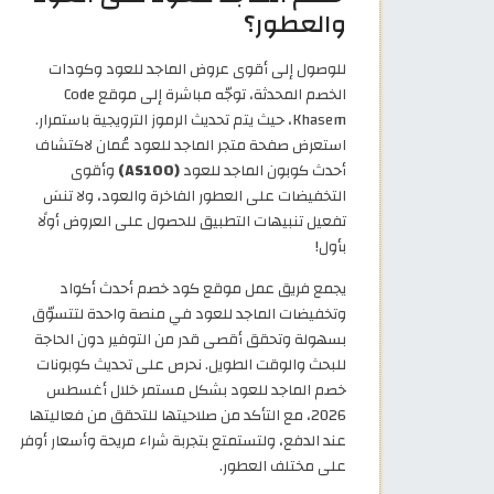
والعطور؟
للوصول إلى أقوى عروض الماجد للعود وكودات
الخصم المحدثة، توجّه مباشرة إلى موقع Code
Khasem، حيث يتم تحديث الرموز الترويجية باستمرار.
استعرض صفحة متجر الماجد للعود عُمان لاكتشاف
أحدث كوبون الماجد للعود
(AS100)
وأقوى
التخفيضات على العطور الفاخرة والعود، ولا تنسَ
تفعيل تنبيهات التطبيق للحصول على العروض أولًا
بأول!
يجمع فريق عمل موقع كود خصم أحدث أكواد
وتخفيضات الماجد للعود في منصة واحدة لتتسوّق
بسهولة وتحقق أقصى قدر من التوفير دون الحاجة
للبحث والوقت الطويل. نحرص على تحديث كوبونات
خصم الماجد للعود بشكل مستمر خلال أغسطس
2026، مع التأكد من صلاحيتها للتحقق من فعاليتها
عند الدفع، ولتستمتع بتجربة شراء مريحة وأسعار أوفر
على مختلف العطور.