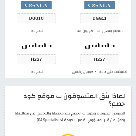
3 عطور بسعر واحد + كوبون 5%
خصم 5%
تخفيضات حتى 50% + كوبون إضافي
خصم 5%
لماذا يثق المتسوقون ب موقع كود
خصم؟
العروض المتوفرة وكودات الخصم يتم فحصها والتحقق من فعاليتها
يوميًا من قبل مسؤولي ضمان الجودة (QA Specialists)