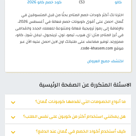
كالو
C53
كود خصم كالو 2026
اخترنا لك أكثر كودات خصم المتاجر بحثًا من قبل المتسوقين في
عُمان. احصل على أقوى كوبونات خصم فعالة في أغسطس 2026،
بالإضافة إلى رموز ترويجية فعالة ومتنوعة للعملاء الجدد والقدامى
في أبرز المتاجر مثل: آي هيرب، تيمو، نون، ترينديول، ليفل شوز، كالو،
ممزورلد. توفير مضاعف على طلباتك اون لاين احصل عليه الآن عبر
موقع code-khasem.com.
اكتشف جميع العروض
الاسئلة المتكررة عن الصفحة الرئيسية
ما أنواع الخصومات التي تقدمها كوبونات عُمان؟
هل يمكنني استخدام أكثر من كوبون على نفس الطلب؟
كيف أستخدم أكواد الخصم في عُمان عند الدفع؟