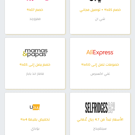
خصم 15% + توصيل مجاني
خصم 17%
شي ان
ممزورلد
خصومات تصل إلى 50%
خصم يصل إلى 15%
علي اكسبرس
ماماز اند باباز
الأسعار تبدأ من 4.7 ريال عُماني
تخفيض بقيمة 4%
سيلفريدج
يوباي