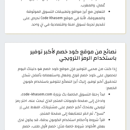
عُمان، والمغرب.
التعاون مع أبرز مواقع وتطبيقات التسوق الموثوقة
والمعروفة، لأننا في موقع Code Khasem نحرص على
تقديم تجربة تسوق آمنة واقتصادية في آنٍ واحد.
نصائح من موقع كود خصم لأكبر توفير
باستخدام الرمز الترويجي
إذا كنت من محبي التوفير فإن موقع كود خصم هو دليلك اليوم
للحصول على كود خصم قوي وفعال واستعماله بأفضل شكل
لتحقيق أكبر توفير، إليك أبرز النصائح للتوفير باستخدام كوبون
الخصم:
ابدأ رحلة التسوق الخاصة بك بزيارة code-khasem.com،
وادخل إلى صفحة كوبونات المتجر الذي تبحث عنه، اختر رمز
ترويجي يمنحك أكبر خصم على مشترياتك، اضغط على زر
"نسخ"، ثم انقر للمتابعة إلى صفحة المتجر.
اقرأ شروط وأحكام استخدام الكوبون بدقة، قد يكون لدى
بعض الأكواد شروط خاصة مثل: خصم لأول طلب، خصم