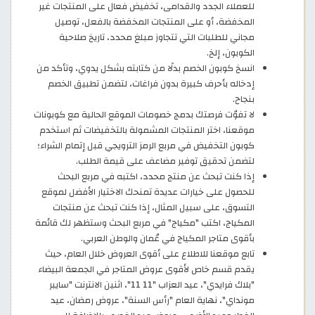
للعملاء الجدد والقدامى، تخفيض فعال على المنتجات غير
المخفضة، أو على المنتجات المخفضة بالفعل، توصيل
مجاني للطلبات التي تتجاوز مبلغ محدد، تاريخ صلاحية
الكوبون، إلخ.
انسخ كوبون الخصم بدلًا من كتابته بشكل يدوي، وتأكد من
إدخاله بأحرف كبيرة بدون فراغات، لتضمن تطبيق الخصم
بنجاح.
لا تفوّت فرصتك بدمج خصومات الموقع الحالية مع كوبونات
موقعنا، اختر المنتجات المشمولة بالتخفيضات ثم استخدم
كوبون التخفيض في مربع الرمز الترويجي قبل إتمام الشراء؛
لتضمن تحقيق توفير مضاعف على قيمة الطلب.
إذا كنت تبحث عن منتج محدد، اكتبه في مربع البحث
للحصول على خيارات عديدة تمنحك الاختيار الأفضل لموقع
التسوق، على سبيل المثال، إذا كنت تبحث عن منتجات
المكياج، اكتب "مكياج" في مربع البحث وستظهر لك قائمة
بأقوى متاجر المكياج في عُمان والوطن العربي.
تابع موقعنا للاطلاع على أقوى العروض خلال العام، حيث
يقدم قسم خاص لأقوى عروض المتاجر في الجمعة البيضاء
"بلاك فرايدي"، عيد العزاب "11 11"، اثنين الانترنت "سايبر
مونداي"، نهاية العام "رأس السنة"، عروض رمضان، عيد