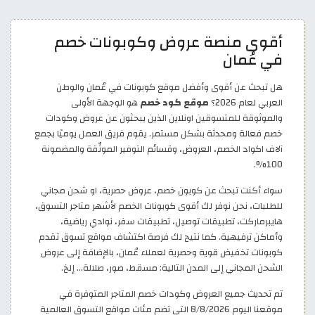
أقوى منصة عروض وكوبونات خصم
في عُمان
هل تبحث عن أقوى وأفضل موقع كوبونات في عُمان والوطن
العربي لعام 2026؟
موقع كود خصم
هو الوجهة الأولى
والموثوقة للمتسوقين اونلاين الذين يبحثون عن عروض وكودات
خصم فعالة ومحدثة بشكل مستمر. يقوم فريق العمل يوميًا بجمع
آلاف اكواد الخصم، العروض، وقسائم التوفير الموثّقة والمضمونة
100%.
سواء أكنت تبحث عن كوبون خصم، عروض حصرية، او شحن مجاني
للطلبات، نحن نوفر لك أقوى كوبونات الخصم لأشهر متاجر التسوق،
هايبرماركت، تطبيقات توصيل، تطبيقات سفر، نوادي رياضية،
وأماكن ترفيهية. كما نتيح لك فرصة اكتشاف مواقع تسوق تقدم
كوبونات تخفيض قوية وحصرية لعملاء عُمان، بالإضافة إلى عروض
الشحن المجاني إلى المدن التالية: مسقط، صور، صلالة... إلخ.
تم تحديث جميع العروض وكودات خصم المتاجر المتوفرة في
موقعنا اليوم 8/8/2026 التي تضم مئات مواقع التسوق العالمية