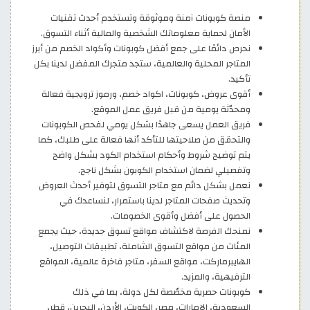
منصة كوبونات آمنة وموثوقة وتستخدم أحدث تقنيات
الأمان لحماية معلوماتك الشخصية والمالية أثناء التسوق.
نحرص دائمًا على جمع أفضل كوبونات وأكواد الخصم من أبرز
المتاجر المحلية والعالمية، ستجد متجرك المفضل لدينا بكل
تأكيد.
أقوى عروض، كوبونات، اكواد خصم، ورموز ترويجية فعالة
ومحدّثة يومية من قبل فريق عمل الموقع.
فريق العمل يسعى جاهدًا بشكل يومي لفحص الكوبونات
والتحقق من صلاحيتها للتأكد أنها فعالة على طلبك، كما
يتم توضيح شروط وأحكام استخدام الكود بشكل واضح
وتفصيلي لضمان استخدام الكوبون بشكل ناجح.
نعمل بشكل دائم مع متاجر التسوق لتوفير أحدث العروض
وتحديث صفحات المتاجر لدينا باستمرار، لنساعدك في
الحصول على أفضل وأقوى الخصومات.
نمنحك الفرصة لاكتشاف مواقع تسوق جديدة، حيث يجمع
المئات من مواقع التسوق الشاملة، تطبيقات التوصيل،
الهايبرماركت، مواقع السفر، متاجر فاخرة عالمية، المواقع
الترفيهية، والمزيد.
كوبونات حصرية مخصّصة لكل دولة، بما في ذلك
السعودية، الإمارات، مصر، الكويت، الأردن، البحرين، قطر،