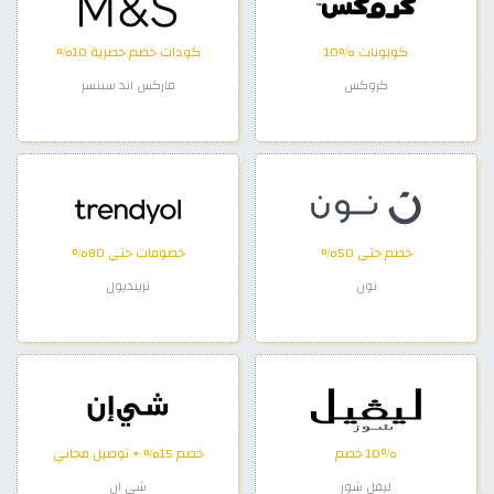
كوبونات %10
كودات خصم حصرية 10%
كروكس
ماركس اند سبنسر
خصم حتى 50%
خصومات حتى 80%
نون
ترينديول
10٪ خصم
خصم 15% + توصيل مجاني
ليفل شوز
شي ان