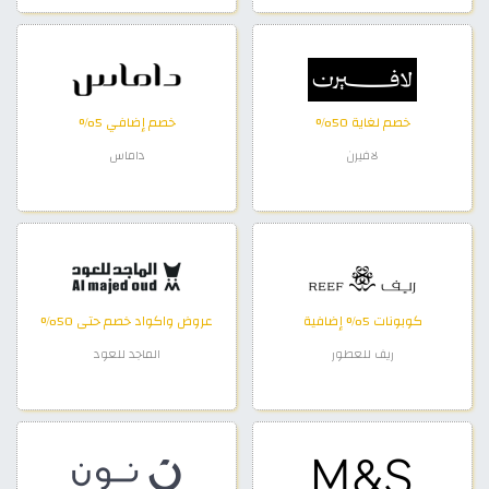
خصم لغاية 50%
خصم إضافي 5%
لافيرن
داماس
كوبونات 5% إضافية
عروض واكواد خصم حتى 50%
ريف للعطور
الماجد للعود