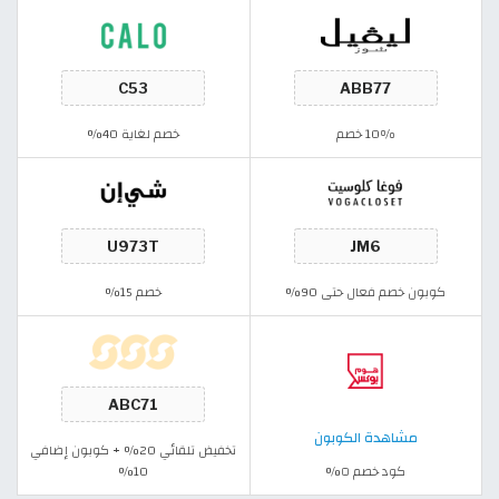
10٪ خصم
خصم لغاية 40%
كوبون خصم فعال حتى 90%
خصم 15%
مشاهدة الكوبون
تخفيض تلقائي 20% + كوبون إضافي
كود خصم ٥%
10%