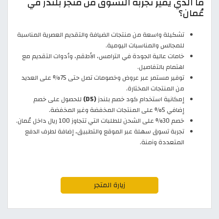
ما الذي يميّز تجربة التسوق من متجر بلندز في
عُمان؟
تشكيلة واسعة من منتجات الضيافة والتقديم العصرية المناسبة
للمجالس والمناسبات اليومية.
خامات عالية الجودة في الترامس، الأطقم، وأدوات التقديم مع
اهتمام بالتفاصيل.
توفير مستمر عبر عروض وخصومات تصل حتى 75% على العديد
من المنتجات المختارة.
إمكانية استخدام كود خصم بلندز
(D5)
للحصول على خصم
إضافي 5% على المنتجات المخفضة وغير المخفضة.
خصم 30% على الشحن للطلبات التي تتجاوز 100 ريال داخل عُمان.
تجربة تسوق سهلة عبر الموقع والتطبيق، إضافة لطرف الدفع
المتعددة وآمنة.
زيارة المتجر