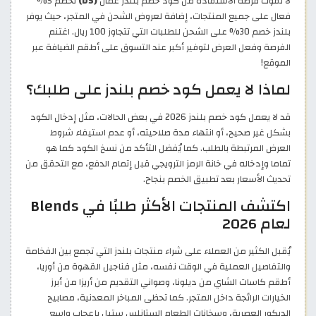
لا تفوت فرصة الاستفادة من كود خصم بلندز عُمان
(D5)
لخصم 5%
فعال على جميع المنتجات، إضافة لعروض الشحن في المتجر، حيث يوفر
بلندز خصم 30% على الشحن للطلبات التي تتجاوز 100 ريال. اغتنم
الفرصة وفعل العرض لتوفير أكبر عند التسوق على أطقم الضيافة عبر
الموقع!
لماذا لا يعمل كود خصم بلندز على طلبك؟
قد لا يعمل كود خصم بلندز 2026 في بعض الحالات، مثل إدخال الكود
بشكل غير صحيح، أو انتهاء مدة صلاحيته، أو عدم استيفاء شروط
العرض المرتبطة بالطلب. كما يُفضل التأكد من نسخ الكود كما هو
تماما وإدخاله في خانة الرمز الترويجي قبل إتمام الدفع، مع التحقق من
تحديث الأسعار بعد تطبيق الخصم بنجاح.
اكتشف المنتجات الأكثر طلبًا في Blends
لعام 2026
يُقبل الكثير من العملاء على شراء منتجات بلندز التي تجمع بين الفخامة
والتفاصيل العملية في الوقت نفسه، مثل فناجيل القهوة من أوريا،
أطقم كاسات الشاي من ديلونا، وصواني التقديم من أريزا من أبرز
الخيارات الرائجة داخل المتجر. كما تحظى المباخر المعدنية، مصابيح
الديكور العصرية، وسخانات الطعام الستانلس ستيل بإعجاب واسع