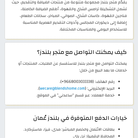
يقدّم متجر بلندز مجموعة متنوعة من منتجات الضيافة والتقديم، حيث
تشمل التشكيلة ترامس الشاي والقهوة، أطقم الضيافة الكاملة،
فناجين القهوة، كاسات الشاي، الصواني، المباخر، سخانات الطعام،
إضافة إلى ديكورات المجالس وأدوات التقديم العصرية المناسبة
للاستخدام اليومي والمناسبات المختلفة.
كيف يمكنك التواصل مع متجر بلندز؟
يمكنك التواصل مع متجر بلندز للاستفسار عن الطلبات، المنتجات أو
خدمات ما بعد البيع من خلال:
رقم الهاتف: (9668003033338+).
البريد الإلكتروني: (
wecare@blendshome.com
).
خدمة العملاء: عبر قسم “ساعدني” في الموقع.
خيارات الدفع المتوفرة في بلندز عُمان
بطاقات الائتمان والخصم المباشر: مدى، فيزا، ماستركارد.
المحافظ الرقمية: آبل باي.