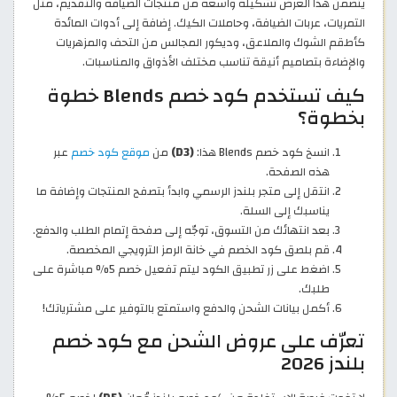
يتضمن هذا العرض تشكيلة واسعة من منتجات الضيافة والتقديم، مثل
التمريات، عربات الضيافة، وحاملات الكيك. إضافة إلى أدوات المائدة
كأطقم الشوك والملاعق، وديكور المجالس من التحف والمزهريات
والإضاءة بتصاميم أنيقة تناسب مختلف الأذواق والمناسبات.
كيف تستخدم كود خصم Blends خطوة
بخطوة؟
انسخ كود خصم Blends هذا:
(D3)
من
موقع كود خصم
عبر
هذه الصفحة.
انتقل إلى متجر بلندز الرسمي وابدأ بتصفح المنتجات وإضافة ما
يناسبك إلى السلة.
بعد انتهائك من التسوق، توجّه إلى صفحة إتمام الطلب والدفع.
قم بلصق كود الخصم في خانة الرمز الترويجي المخصصة.
اضغط على زر تطبيق الكود ليتم تفعيل خصم 5% مباشرة على
طلبك.
أكمل بيانات الشحن والدفع واستمتع بالتوفير على مشترياتك!
تعرّف على عروض الشحن مع كود خصم
بلندز 2026