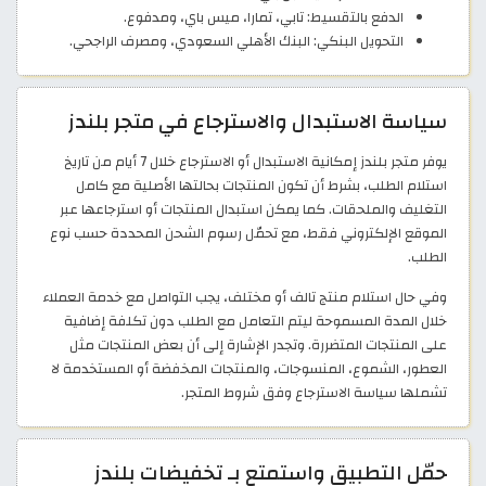
الدفع بالتقسيط: تابي، تمارا، ميس باي، ومدفوع.
التحويل البنكي: البنك الأهلي السعودي، ومصرف الراجحي.
سياسة الاستبدال والاسترجاع في متجر بلندز
يوفر متجر بلندز إمكانية الاستبدال أو الاسترجاع خلال 7 أيام من تاريخ
استلام الطلب، بشرط أن تكون المنتجات بحالتها الأصلية مع كامل
التغليف والملحقات. كما يمكن استبدال المنتجات أو استرجاعها عبر
الموقع الإلكتروني فقط، مع تحمّل رسوم الشحن المحددة حسب نوع
الطلب.
وفي حال استلام منتج تالف أو مختلف، يجب التواصل مع خدمة العملاء
خلال المدة المسموحة ليتم التعامل مع الطلب دون تكلفة إضافية
على المنتجات المتضررة. وتجدر الإشارة إلى أن بعض المنتجات مثل
العطور، الشموع، المنسوجات، والمنتجات المخفضة أو المستخدمة لا
تشملها سياسة الاسترجاع وفق شروط المتجر.
حمّل التطبيق واستمتع بـ تخفيضات بلندز