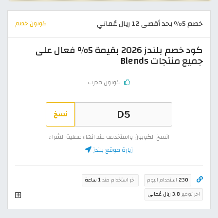
خصم 5% بحد أقصى 12 ريال عُماني
كوبون خصم
كود خصم بلندز 2026 بقيمة 5% فعال على
جميع منتجات Blends
كوبون مجرب
نسخ
انسخ الكوبون واستخدمه عند انهاء عملية الشراء
زيارة موقع بلندز
230
استخدام اليوم
اخر استخدام منذ
1 ساعة
اخر توفير
3.8 ريال عُماني