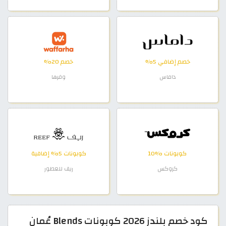
خصم إضافي 5%
خصم 20%
داماس
وفرها
كوبونات %10
كوبونات 5% إضافية
كروكس
ريف للعطور
كود خصم بلندز 2026 كوبونات Blends عُمان