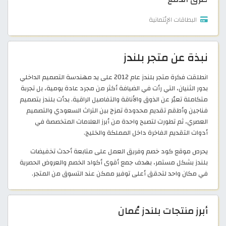
البطاقات الإئتمانية
نبذة عن متجر بلندز
انطلقت فكرة متجر بلندز عام 2012 على يد مهندسة التصميم الداخلي
بدور الثنيان، التي رأت في الضيافة أكثر من مجرد عادة يومية، بل تجربة
متكاملة تعبّر عن الذوق والأناقة والتفاصيل الراقية. بدأت بلندز بتصميم
فناجين وأطقم تقديم محدودة تمزج بين التراث السعودي والتصميم
العصري، ثم تطورت لتصبح واحدة من أبرز العلامات المتخصصة في
أدوات التقديم الفاخرة داخل المملكة والخليج.
يحرص موقع كود خصم وفريق العمل على متابعة أحدث تخفيضات
بلندز بشكل مستمر، بهدف جمع أقوى أكواد الخصم والعروض الحصرية
في مكان واحد لتحقق أعلى توفير ممكن عند التسوق من المتجر.
أبرز منتجات بلندز عُمان