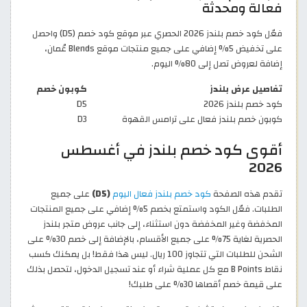
فعالة ومحدثة
فعّل كود خصم بلندز 2026 الحصري عبر موقع كود خصم (D5) واحصل
على تخفيض 5% إضافي على جميع منتجات موقع Blends عُمان،
إضافة لعروض تصل إلى 80% اليوم.
تفاصيل عرض بلندز
كوبون خصم
كود خصم بلندز 2026
D5
كوبون خصم بلندز فعال على ترامس القهوة
D3
أقوى كود خصم بلندز في أغسطس
2026
تقدم هذه الصفحة
كود خصم بلندز فعال اليوم
(D5)
على جميع
الطلبات. فعّل الكود واستمتع بخصم 5% إضافي على جميع المنتجات
المخفضة وغير المخفضة دون استثناء، إلى جانب عروض متجر بلندز
الحصرية لغاية 75% على جميع الأقسام، بالإضافة إلى خصم 30% على
الشحن للطلبات التي تتجاوز 100 ريال. ليس هذا فقط! بل يمكنك كسب
نقاط B Points مع كل عملية شراء أو عند تسجيل الدخول، لتحصل بذلك
على قيمة خصم أقصاها 30% على طلبك!