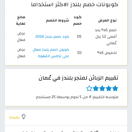
كوبونات خصم بلندز الاكثر استخداما
كود
صالح
نوع العرض
شروط الخصم
خصم
لغاية
خصم 5% بحد
عرض
أقصى 12 ريال
D5
كود خصم بلندز 2026
فعال
عُماني
كوبون خصم بلندز فعال
عرض
تخفيض 5%
D3
على ترامس القهوة
فعال
تقييم الزبائن لمتجر بلندز في عُمان
متوسط التقييم: 4 من 5 نجوم بواسطة 25 مستخدم
نصيحة