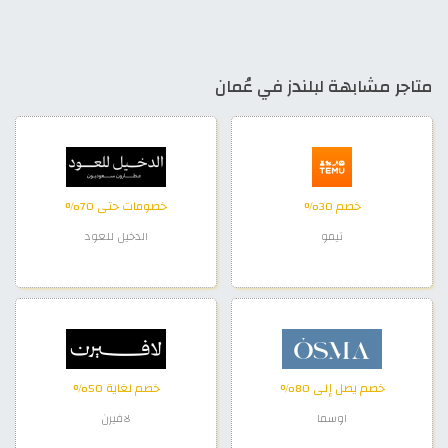
متاجر مشابهة لبلندز في عُمان
خصم 30%
خصومات حتى 70%
تيمو
الدخيل للعود
خصم يصل إلى 80%
خصم لغاية 50%
اوسما
لافيرن