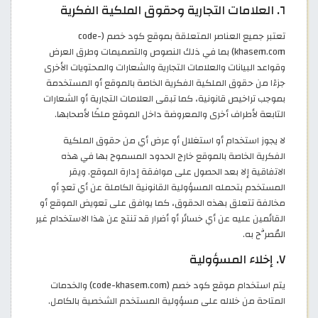
٦. العلامات التجارية وحقوق الملكية الفكرية
تعتبر جميع العناصر المتعلقة بموقع كود خصم (code-
khasem.com) بما في ذلك النصوص والتصميمات وطرق العرض
وقواعد البيانات والعلامات التجارية والشعارات والمحتويات الأخرى
جزءًا من حقوق الملكية الفكرية الخاصة بالموقع أو المستخدمة
بموجب تراخيص قانونية، كما تبقى العلامات التجارية أو الشعارات
التابعة لأطراف أخرى والمعروضة داخل الموقع ملكًا لأصحابها.
لا يجوز استخدام أو استغلال أو عرض أي من حقوق الملكية
الفكرية الخاصة بالموقع خارج الحدود المسموح بها في هذه
الاتفاقية إلا بعد الحصول على موافقة إدارة الموقع. ويقر
المستخدم بتحمله المسؤولية القانونية الكاملة عن أي تعدٍ أو
مخالفة تتعلق بهذه الحقوق، كما يوافق على تعويض الموقع أو
القائمين عليه عن أي خسائر أو أضرار قد تنتج عن هذا الاستخدام غير
المُصرَّح به.
٧. إخلاء المسؤولية
يتم استخدام موقع كود خصم (code-khasem.com) والخدمات
المتاحة من خلاله على مسؤولية المستخدم الشخصية بالكامل.