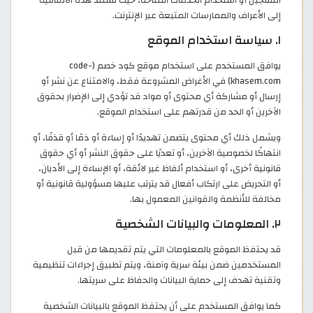
التسجيل أو استخدام الخدمات المتاحة، حيث تستند هذه الاتفاقية
إلى الأعراف والممارسات المتبعة عبر الإنترنت.
١. سياسة استخدام الموقع
يوافق المستخدم على استخدام موقع كود خصم (code-
khasem.com) في الأغراض المشروعة فقط، والامتناع عن نشر أو
إرسال أو مشاركة أي محتوى أو مواد قد تؤدي إلى الإضرار بحقوق
الآخرين أو الحد من قدرتهم على استخدام الموقع.
ويشمل ذلك أي محتوى يتضمن تهديدًا أو إساءة أو ذمًا أو قذفًا، أو
انتهاكًا لخصوصية الآخرين، أو تعديًا على حقوق النشر أو أي حقوق
قانونية أخرى، أو استخدام ألفاظ غير لائقة، أو الإساءة إلى الأديان،
أو التحريض على ارتكاب أفعال قد يترتب عليها مسؤولية قانونية أو
مخالفة للأنظمة والقوانين المعمول بها.
٢. المعلومات والبيانات الشخصية
قد يحتفظ الموقع بالمعلومات التي يتم تقديمها من قبل
المستخدمين ضمن بيئة سرية وآمنة، ويتم تطبيق إجراءات تنظيمية
وتقنية تهدف إلى حماية البيانات والحفاظ على سريتها.
كما يوافق المستخدم على أن يحتفظ الموقع بالبيانات الشخصية