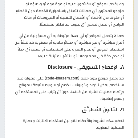
ولا يقدم الموقع أو القائمون عليه أو موظفوه أو وكلاؤه أو
مزودو المحتوى أي ضمانات تتعلق باستمرارية الخدمة دون انقطاع
أو خلوها من الأخطاء أو الأعطال التقنية أو الفيروسات أو آفات
البرامج أو ضمان تصحيح أي عيوب قد تظهر مستقبلًا.
كما لا يتحمل الموقع أو أي جهة مرتبطة به أي مسؤولية عن أي
أضرار مباشرة أو غير مباشرة أو خسائر مادية أو معنوية قد تنشأ عن
استخدام الموقع أو عدم القدرة على استخدامه أو بسبب أي خطأ
أو عدم دقة في المعلومات أو النتائج المترتبة عليها.
٨. الإفصاح التسويقي - Disclosure
قد يحصل موقع كود خصم (code-khasem.com) على عمولة عند
استخدام بعض أكواد وكوبونات الخصم أو الروابط التابعة للموقع
وإتمام عمليات الشراء من خلالها، دون أن يترتب على المستخدم أي
رسوم إضافية.
٩. القانون المُطبَّق
تخضع هذه الشروط والأحكام لقوانين استخدام الانترنت وحماية
الملكية الفكرية.