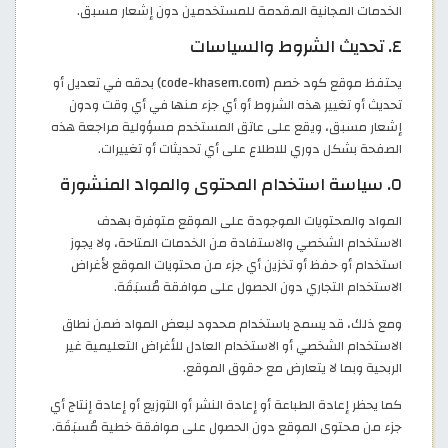
الخدمات المجانية المقدمة للمستخدمين دون إشعار مسبق.
٤. تحديث الشروط والسياسات
يحتفظ موقع كود خصم (code-khasem.com) بحقه في تعديل أو
تحديث أو تغيير هذه الشروط أو أي جزء منها في أي وقت ودون
إشعار مسبق، ويقع على عاتق المستخدم مسؤولية مراجعة هذه
الصفحة بشكل دوري للاطلاع على أي تحديثات أو تغييرات.
٥. سياسة استخدام المحتوى والمواد المنشورة
المواد والمحتويات الموجودة على الموقع متوفرة بهدف
الاستخدام الشخصي والاستفادة من الخدمات المتاحة، ولا يجوز
استخدام أو حفظ أو تخزين أي جزء من محتويات الموقع لأغراض
الاستخدام التجاري دون الحصول على موافقة مُسبَقَة.
ومع ذلك، قد يسمح باستخدام محدود لبعض المواد ضمن نطاق
الاستخدام الشخصي أو الاستخدام العادل للأغراض التعليمية غير
الربحية وبما لا يتعارض مع حقوق الموقع.
كما يحظر إعادة الطباعة أو إعادة النشر أو التوزيع أو إعادة إنتاج أي
جزء من محتوى الموقع دون الحصول على موافقة خطية مُسبَقَة.