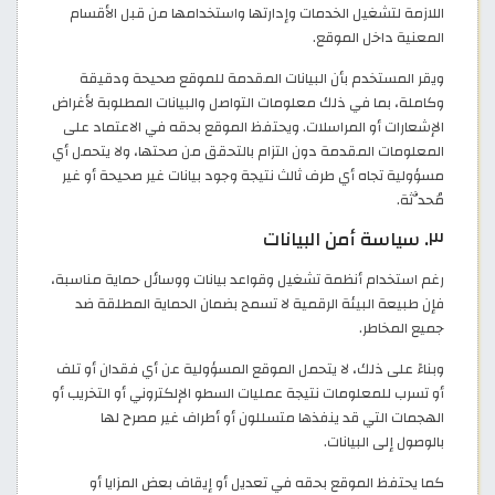
اللازمة لتشغيل الخدمات وإدارتها واستخدامها من قبل الأقسام
المعنية داخل الموقع.
ويقر المستخدم بأن البيانات المقدمة للموقع صحيحة ودقيقة
وكاملة، بما في ذلك معلومات التواصل والبيانات المطلوبة لأغراض
الإشعارات أو المراسلات. ويحتفظ الموقع بحقه في الاعتماد على
المعلومات المقدمة دون التزام بالتحقق من صحتها، ولا يتحمل أي
مسؤولية تجاه أي طرف ثالث نتيجة وجود بيانات غير صحيحة أو غير
مُحدَّثة.
٣. سياسة أمن البيانات
رغم استخدام أنظمة تشغيل وقواعد بيانات ووسائل حماية مناسبة،
فإن طبيعة البيئة الرقمية لا تسمح بضمان الحماية المطلقة ضد
جميع المخاطر.
وبناءً على ذلك، لا يتحمل الموقع المسؤولية عن أي فقدان أو تلف
أو تسرب للمعلومات نتيجة عمليات السطو الإلكتروني أو التخريب أو
الهجمات التي قد ينفذها متسللون أو أطراف غير مصرح لها
بالوصول إلى البيانات.
كما يحتفظ الموقع بحقه في تعديل أو إيقاف بعض المزايا أو