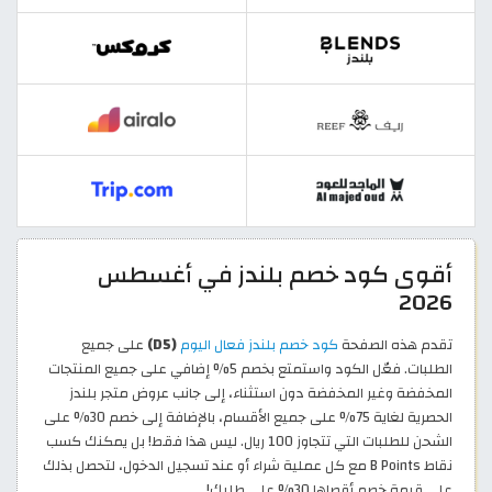
أقوى كود خصم بلندز في أغسطس
2026
تقدم هذه الصفحة
كود خصم بلندز فعال اليوم
(D5)
على جميع
الطلبات. فعّل الكود واستمتع بخصم 5% إضافي على جميع المنتجات
المخفضة وغير المخفضة دون استثناء، إلى جانب عروض متجر بلندز
الحصرية لغاية 75% على جميع الأقسام، بالإضافة إلى خصم 30% على
الشحن للطلبات التي تتجاوز 100 ريال. ليس هذا فقط! بل يمكنك كسب
نقاط B Points مع كل عملية شراء أو عند تسجيل الدخول، لتحصل بذلك
على قيمة خصم أقصاها 30% على طلبك!