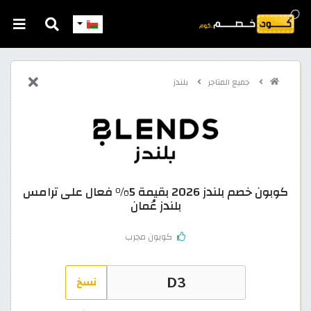
جميع المتاجر
بلندز
كوبون خصم بلندز 2026 بقيمة 5% فعال على ترامس
بلندز عُمان
كوبون مجرب
نسخ