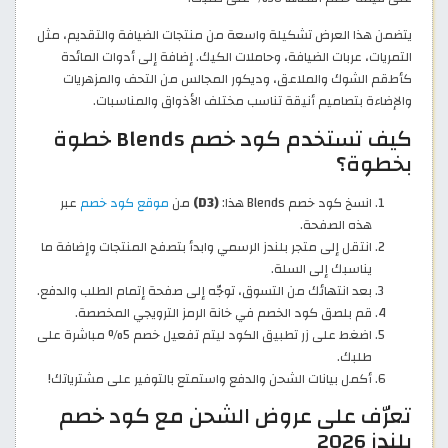
يتضمن هذا العرض تشكيلة واسعة من منتجات الضيافة والتقديم، مثل
التمريات، عربات الضيافة، وحاملات الكيك. إضافة إلى أدوات المائدة
كأطقم الشوك والملاعق، وديكور المجالس من التحف والمزهريات
والإضاءة بتصاميم أنيقة تناسب مختلف الأذواق والمناسبات.
كيف تستخدم كود خصم Blends خطوة
بخطوة؟
انسخ كود خصم Blends هذا:
(D3)
من
موقع كود خصم
عبر
هذه الصفحة.
انتقل إلى متجر بلندز الرسمي وابدأ بتصفح المنتجات وإضافة ما
يناسبك إلى السلة.
بعد انتهائك من التسوق، توجّه إلى صفحة إتمام الطلب والدفع.
قم بلصق كود الخصم في خانة الرمز الترويجي المخصصة.
اضغط على زر تطبيق الكود ليتم تفعيل خصم 5% مباشرة على
طلبك.
أكمل بيانات الشحن والدفع واستمتع بالتوفير على مشترياتك!
تعرّف على عروض الشحن مع كود خصم
بلندز 2026