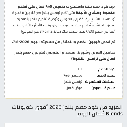
جرب كود خصم بلندز واستمتع ب
تخفيض 5% فعال على أطقم
القهوة والشاي الأنيقة
التي تضم ترامس بلندز مع فناجين القهوة
أو كاسات الشاي، إضافة إلى الصواني وأوعية تقديم التمر بتصاميم
مميزة. اكتشف أطقم بيلا، مجموعة دول، ونقاء الأكثر طلبًا، واستفد
أيضا من خصم 30% عند استخدامك نقاط B Points عبر الموقع!
تم فحص كوبون الخصم والتحقق من صلاحيته اليوم 7/8/2026.
تفاصيل العرض وشروط استخدام الكوبون (كوبون خصم بلندز
فعال على ترامس القهوة)
كود الخصم
D3
قيمة الخصم
تخفيض 5%
المنتجات المشمولة
ترامس بلندز
صلاحية الكوبون
عرض فعال
المزيد من كود خصم بلندز 2026 أقوى كوبونات
Blends عُمان اليوم