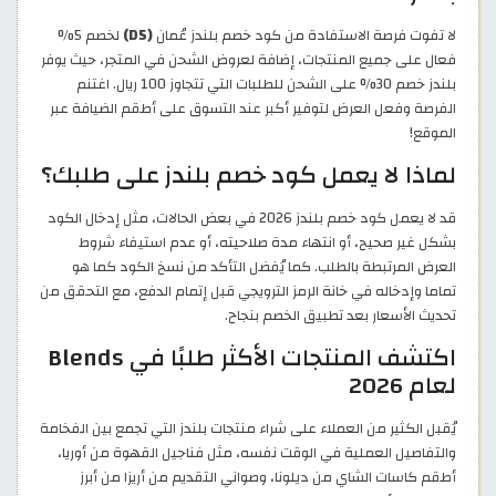
لا تفوت فرصة الاستفادة من كود خصم بلندز عُمان
(D5)
لخصم 5%
فعال على جميع المنتجات، إضافة لعروض الشحن في المتجر، حيث يوفر
بلندز خصم 30% على الشحن للطلبات التي تتجاوز 100 ريال. اغتنم
الفرصة وفعل العرض لتوفير أكبر عند التسوق على أطقم الضيافة عبر
الموقع!
لماذا لا يعمل كود خصم بلندز على طلبك؟
قد لا يعمل كود خصم بلندز 2026 في بعض الحالات، مثل إدخال الكود
بشكل غير صحيح، أو انتهاء مدة صلاحيته، أو عدم استيفاء شروط
العرض المرتبطة بالطلب. كما يُفضل التأكد من نسخ الكود كما هو
تماما وإدخاله في خانة الرمز الترويجي قبل إتمام الدفع، مع التحقق من
تحديث الأسعار بعد تطبيق الخصم بنجاح.
اكتشف المنتجات الأكثر طلبًا في Blends
لعام 2026
يُقبل الكثير من العملاء على شراء منتجات بلندز التي تجمع بين الفخامة
والتفاصيل العملية في الوقت نفسه، مثل فناجيل القهوة من أوريا،
أطقم كاسات الشاي من ديلونا، وصواني التقديم من أريزا من أبرز