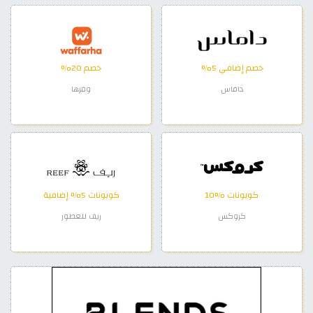
خصم إضافي 5%
خصم 20%
داماس
وفرها
كوبونات %10
كوبونات 5% إضافية
كروكس
ريف للعطور