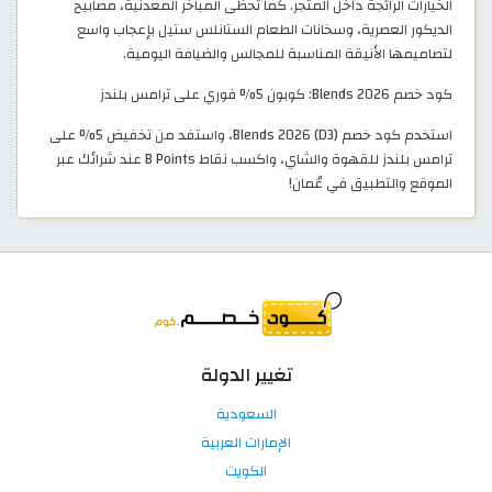
الخيارات الرائجة داخل المتجر. كما تحظى المباخر المعدنية، مصابيح
الديكور العصرية، وسخانات الطعام الستانلس ستيل بإعجاب واسع
لتصاميمها الأنيقة المناسبة للمجالس والضيافة اليومية.
كود خصم Blends 2026: كوبون 5% فوري على ترامس بلندز
استخدم كود خصم Blends 2026 (D3)، واستفد من تخفيض 5% على
ترامس بلندز للقهوة والشاي، واكسب نقاط B Points عند شرائك عبر
الموقع والتطبيق في عُمان!
تغيير الدولة
السعودية
الإمارات العربية
الكويت