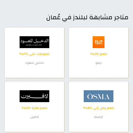
متاجر مشابهة لبلندز في عُمان
خصم 30%
خصومات حتى 70%
تيمو
الدخيل للعود
خصم يصل إلى 80%
خصم لغاية 50%
اوسما
لافيرن