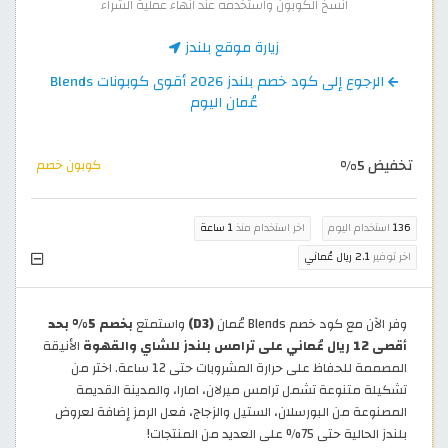
انسخ الكوبون واستخدمه عند انهاء عملية الشراء
زيارة موقع بلندز
الرجوع إلى كود خصم بلندز 2026 أقوى كوبونات Blends
عُمان اليوم
تخفيض 5%
كوبون خصم
136
استخدام اليوم
اخر استخدام منذ
1 ساعة
اخر توفير
2.1 ريال عُماني
وفر الآن مع كود خصم Blends عُمان
(D3)
واستمتع
بخصم 5% بحد
أقصى 12 ريال عُماني على ترامس بلندز للشاي والقهوة
الأنيقة
المصممة للحفاظ على حرارة المشروبات حتى 12 ساعة. اختر من
تشكيلة متنوعة تشمل ترامس ميرلان، امارا، والمدينة القديمة
المصنوعة من البورسلان، الستيل والزجاج، فعل الرمز إضافة لعروض
بلندز الحالية حتى 75% على العديد من المنتجات!