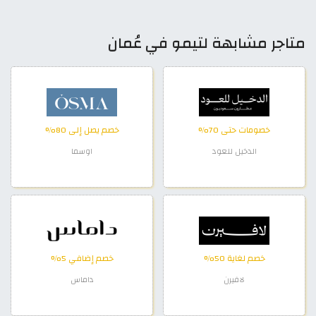
متاجر مشابهة لتيمو في عُمان
خصومات حتى 70%
خصم يصل إلى 80%
الدخيل للعود
اوسما
خصم لغاية 50%
خصم إضافي 5%
لافيرن
داماس