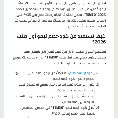
احصل على تخفيض إضافي على طلبك الأول عند انضمامك لعائلة
تيمو عُمان، من خلال تطبيق كود خصم تيمو للمستخدمين الجدد
2026 "
TEM30
"، والذي يمنحك خصمًا إضافيًا يصل إلى 30% على
إجمالي قيمة مشترياتك، كل ما عليك هو نسخ الرابط ثم لصقه في
الخانة المخصصة أثناء الدفع.
كيف تستفيد من كود خصم تيمو أول طلب
2026؟
تستطيع تسوق طلبك الأول من تيمو عُمان الآن بأفضل سعر
بتفعيل كود خصم تيمو أول طلب "
TEM30
" الذي يقدمه لك موقع
كود خصم، فقط اتبع الخطوات التالية:
زر
موقع كود خصم
، ثم ابحث عن تيمو، وانقر على زر "نسخ"
الموجود بجوار كود خصم تيمو.
انتقل إلى متجر تيمو إما من خلال موقع أو تطبيق تيمو
واختر ما تفضله من منتجات.
أضف مشترياتك إلى سلة التسوق، وراجع محتويات السلة
بعناية قبل إتمام الطلب.
الْصق كود خصم تيمو "
TEM30
" في المكان المخصص،
لتحصل على خصم إضافي 30%.