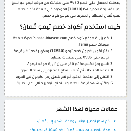
يمكنك الحصول على خصم 20% على طلباتك من موقع تيمو عبر نسخ
رمز القسيمة الجديد هذا (
TEM30
) الموجود في صفحة اكواد خصم
تيمو عُمان الفعالة والحصرية في موقع كود خصم.
كيف استخدم أكواد خصم تيمو عُمان؟
قم بزيارة موقع كود خصم code-khasem.com وتحديدًا صفحة
كودات خصم Temu.
اختر أقوى كوبون خصم تيمو (
TEM30
) والذي يقدم أكبر قيمة
توفير حتى 85% على منتجات مختارة.
انسخ رمز القسيمة ثم انقر على زر "زيارة موقع تيمو".
تصفح المنتجات ثم أضف القطع المميزة إلى سلة التسوق.
انتقل إلى صفحة الدفع، ثم قم بلصق رمز الكوبون في المربع.
والآن، شاهد قيمة الخصم واستمتع بتوفير مثالي على طلبك.
مقالات مميزة لهذا الشهر
كم سعر توصيل اوناس ومدة الشحن إلى عُمان؟
مدة التوصيل اي هيرب عُمان | كم تستغرق الطلبية؟