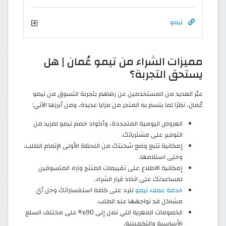
تيمو
مميزات الشراء من تيمو عُمان | هل
يستحق التجربة؟
عبّر العديد من المستخدمين عن رضاهم بتجربة التسوق من تيمو
عُمان، نظرًا لما يتسم به المتجر من مزايا عديدة، ومن أبرزها الآتي:
العروض اليومية المتجددة، وأكواد خصم تيمو لمزيد من
التوفير على مشترياتك.
إمكانية تتبع وضع شحنتك من اللحظة الأولى لإتمام الطلب،
وحتى استلامها.
إمكانية الاطلاع على تقييمات المنتج وآراء المتسوقين
لمساعدتك على اتخاذ قرار الشراء.
خدمة عملاء تيمو
للرد على كافة استفساراتك وحل أي
مشاكل قد تواجهها عند الطلب.
الخصومات المغرية التي تصل إلى 90% على مختلف السلع
الأساسية والتكميلية.