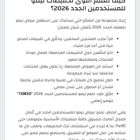
كيف تغتنم أقوى تخفيضات تيمو
للمستخدمين الجدد 2026؟
إليك مجموعة من النصائح التي تساعدك على استغلال عروض تيمو
للعملاء الجدد 2026 بأفضل شكل ممكن:
اقرأ تجارب المشترين السابقين، ودقّق في تقييمات المنتج
جيدًا قبل أخذ قرار الشراء.
اختر البائعين ذوي التقييمات المرتفعة؛ لضمان جودة
المنتجات ومطابقتها للصور.
استفد من العروض المجمعة، إذ تكون بعض المنتجات
مخفضة عند شراء مجموعة.
حاول تجميع كل طلباتك في طلبية واحدة لتقليل تكلفة
الشحن أو الحصول على شحن مجاني.
طبّق كود خصم تيمو للمستخدمين الجدد 2026 "
TEM30
"
لتوفير إضافي.
وفي الختام، تفتح عروض تيمو للمستخدمين الجدد في عُمان
المجال أمامك لتتسوق كافة متطلباتك الأساسية بخصومات حتى
90%، لذا لا تتردد في استكشاف تلك التخفيضات، واطلب كل ما
تحتاجه من خلال الموقع أو التطبيق، واستمتع بخصم مميز على
طلبك الأول ليصلك حتى باب منزلك.