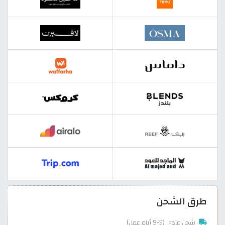
طرق الشحن
شحن عادي (5-9 أيام عمل)