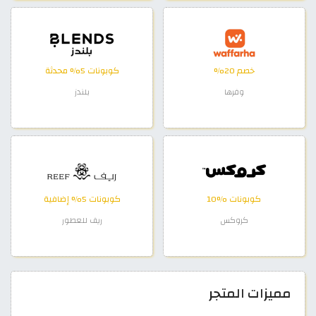
خصم 20%
كوبونات 5% محدثة
وفرها
بلندز
كوبونات %10
كوبونات 5% إضافية
كروكس
ريف للعطور
مميزات المتجر