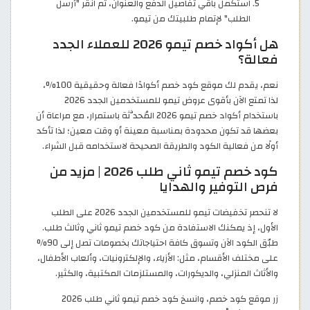
استكمل باقي تفاصيل الدفع والعنوان، ثم انقر "أرسل
الطلب" لإتمام طلبيتك من تيمو.
هل أكواد خصم تيمو 2026 للعملاء الجدد
فعالة؟
نعم، يقدم لك موقع كود خصم أكوادًا فعالة وحقيقية 100%،
لذا تمتع الآن بأقوى عروض تيمو للمستخدمين الجدد 2026
باستخدام أكواد خصم تيمو 2026 المُحدَّثة باستمرار، مع مراعاة أن
بعضها قد تكون محدودة بمناسبة معينة أو وقت معين؛ لذا تأكد
أولًا من فعالية الكود والطريقة الصحيحة لاستخدامه قبل الشراء.
كود خصم تيمو ثاني طلب 2026 | مزيد من
فرص التوفير والهدايا
لا تنحصر تخفيضات تيمو للمستخدمين الجدد 2026 على الطلب
الأول، إذ يمكنك الاستفادة من كود خصم تيمو ثاني وثالث طلب.
طبّق الكود الآن وتسوق كافة احتياجاتك بخصومات تصل إلى 90%
على مختلف الأقسام، مثل: الأزياء، والإلكترونيات، وألعاب الأطفال،
والأثاث المنزلي، والديكورات، والمستلزمات المكتبية، والكثير.
زر موقع كود خصم، وانسخ كود خصم تيمو ثاني طلب 2026