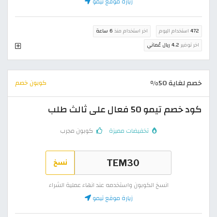
زيارة موقع تيمو
472
استخدام اليوم
اخر استخدام منذ
6 ساعة
اخر توفير
4.2 ريال عُماني
خصم لغاية 50%
كوبون خصم
كود خصم تيمو 50 فعال على ثالث طلب
تخفيضات مميزة
كوبون مجرب
نسخ
انسخ الكوبون واستخدمه عند انهاء عملية الشراء
زيارة موقع تيمو