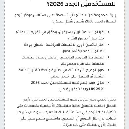
للمستخدمين الجدد 2026؟
إليك مجموعة من النصائح التي تساعدك على استغلال عروض تيمو
للعملاء الجدد 2026 بأفضل شكل ممكن:
اقرأ تجارب المشترين السابقين، ودقّق في تقييمات المنتج
جيدًا قبل أخذ قرار الشراء.
اختر البائعين ذوي التقييمات المرتفعة؛ لضمان جودة
المنتجات ومطابقتها للصور.
استفد من العروض المجمعة، إذ تكون بعض المنتجات
مخفضة عند شراء مجموعة.
حاول تجميع كل طلباتك في طلبية واحدة لتقليل تكلفة
الشحن أو الحصول على شحن مجاني.
طبّق كود خصم تيمو للمستخدمين الجدد 2026
"
acy189292
" لتوفير إضافي.
وفي الختام، تفتح عروض تيمو للمستخدمين الجدد في الأردن
المجال أمامك لتتسوق كافة متطلباتك الأساسية بخصومات حتى
90%، لذا لا تتردد في استكشاف تلك التخفيضات، واطلب كل ما
تحتاجه من خلال الموقع أو التطبيق، واستمتع بخصم مميز على
طلبك الأول ليصلك حتى باب منزلك.