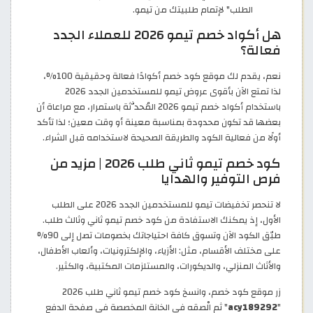
الطلب" لإتمام طلبيتك من تيمو.
هل أكواد خصم تيمو 2026 للعملاء الجدد
فعالة؟
نعم، يقدم لك موقع كود خصم أكوادًا فعالة وحقيقية 100%،
لذا تمتع الآن بأقوى عروض تيمو للمستخدمين الجدد 2026
باستخدام أكواد خصم تيمو 2026 المُحدَّثة باستمرار، مع مراعاة أن
بعضها قد تكون محدودة بمناسبة معينة أو وقت معين؛ لذا تأكد
أولًا من فعالية الكود والطريقة الصحيحة لاستخدامه قبل الشراء.
كود خصم تيمو ثاني طلب 2026 | مزيد من
فرص التوفير والهدايا
لا تنحصر تخفيضات تيمو للمستخدمين الجدد 2026 على الطلب
الأول، إذ يمكنك الاستفادة من كود خصم تيمو ثاني وثالث طلب.
طبّق الكود الآن وتسوق كافة احتياجاتك بخصومات تصل إلى 90%
على مختلف الأقسام، مثل: الأزياء، والإلكترونيات، وألعاب الأطفال،
والأثاث المنزلي، والديكورات، والمستلزمات المكتبية، والكثير.
زر موقع كود خصم، وانسخ كود خصم تيمو ثاني طلب 2026
"
acy189292
" ثم الْصقه في الخانة المخصصة في صفحة الدفع