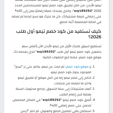
تيمو الأردن، من خلال تطبيق كود خصم تيمو للمستخدمين الجدد
2026 "
acy189292
"، والذي يمنحك خصمًا إضافيًا يصل إلى 30%
على إجمالي قيمة مشترياتك، كل ما عليك هو نسخ الرابط ثم لصقه
في الخانة المخصصة أثناء الدفع.
كيف تستفيد من كود خصم تيمو أول طلب
2026؟
تستطيع تسوق طلبك الأول من تيمو الأردن الآن بأفضل سعر
بتفعيل كود خصم تيمو أول طلب "
acy189292
" الذي يقدمه لك
موقع كود خصم، فقط اتبع الخطوات التالية:
زر
موقع كود خصم
، ثم ابحث عن تيمو، وانقر على زر "نسخ"
الموجود بجوار كود خصم تيمو.
انتقل إلى متجر تيمو إما من خلال موقع أو تطبيق تيمو
واختر ما تفضله من منتجات.
أضف مشترياتك إلى سلة التسوق، وراجع محتويات السلة
بعناية قبل إتمام الطلب.
الْصق كود خصم تيمو "
acy189292
" في المكان المخصص،
لتحصل على خصم إضافي 30%.
استكمل باقي تفاصيل الدفع والعنوان، ثم انقر "أرسل