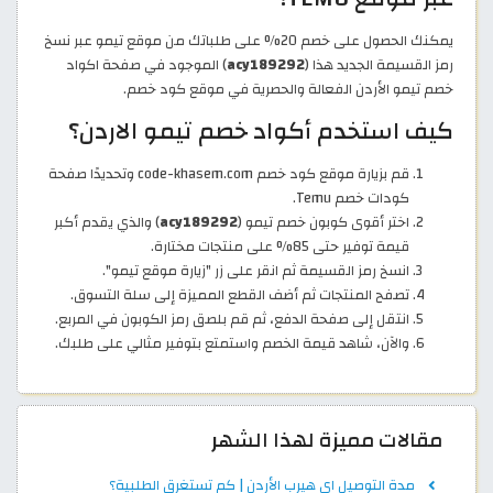
يمكنك الحصول على خصم 20% على طلباتك من موقع تيمو عبر نسخ
رمز القسيمة الجديد هذا (
acy189292
) الموجود في صفحة اكواد
خصم تيمو الأردن الفعالة والحصرية في موقع كود خصم.
كيف استخدم أكواد خصم تيمو الاردن؟
قم بزيارة موقع كود خصم code-khasem.com وتحديدًا صفحة
كودات خصم Temu.
اختر أقوى كوبون خصم تيمو (
acy189292
) والذي يقدم أكبر
قيمة توفير حتى 85% على منتجات مختارة.
انسخ رمز القسيمة ثم انقر على زر "زيارة موقع تيمو".
تصفح المنتجات ثم أضف القطع المميزة إلى سلة التسوق.
انتقل إلى صفحة الدفع، ثم قم بلصق رمز الكوبون في المربع.
والآن، شاهد قيمة الخصم واستمتع بتوفير مثالي على طلبك.
مقالات مميزة لهذا الشهر
مدة التوصيل اي هيرب الأردن | كم تستغرق الطلبية؟