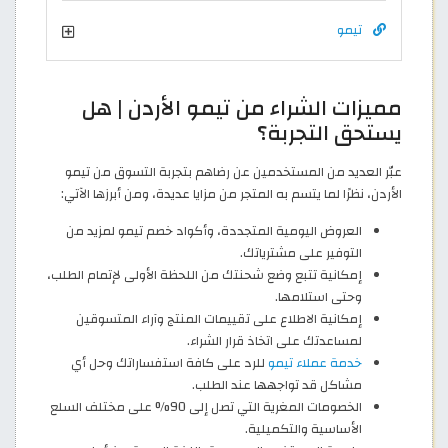
تيمو
مميزات الشراء من تيمو الأردن | هل
يستحق التجربة؟
عبّر العديد من المستخدمين عن رضاهم بتجربة التسوق من تيمو
الأردن، نظرًا لما يتسم به المتجر من مزايا عديدة، ومن أبرزها الآتي:
العروض اليومية المتجددة، وأكواد خصم تيمو لمزيد من
التوفير على مشترياتك.
إمكانية تتبع وضع شحنتك من اللحظة الأولى لإتمام الطلب،
وحتى استلامها.
إمكانية الاطلاع على تقييمات المنتج وآراء المتسوقين
لمساعدتك على اتخاذ قرار الشراء.
خدمة عملاء تيمو
للرد على كافة استفساراتك وحل أي
مشاكل قد تواجهها عند الطلب.
الخصومات المغرية التي تصل إلى 90% على مختلف السلع
الأساسية والتكميلية.