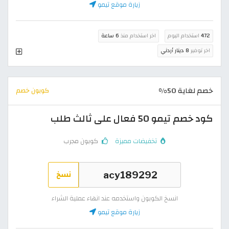
زيارة موقع تيمو
472
استخدام اليوم
اخر استخدام منذ
6 ساعة
اخر توفير
8 دينار أردني
خصم لغاية 50%
كوبون خصم
كود خصم تيمو 50 فعال على ثالث طلب
تخفيضات مميزة
كوبون مجرب
نسخ
انسخ الكوبون واستخدمه عند انهاء عملية الشراء
زيارة موقع تيمو