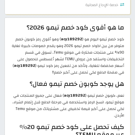
خدمة الإرجاع المجانية
ما هو أقوى كود خصم تيمو 2026؟
كود خصم تيمو اليوم هو (
acy189292
) وهو أقوى رمز كوبون خصم
متوفر من بين اكواد خصم تيمو 2026 وهو يقدم خصومات كبيرة لغاية
90% على منتجات مختارة في موقع Temu، تسوق في قسم
التخفيضات واستفد من عروض TEMU لشهر أغسطس للحصول على
أسعار مخفضة للغاية، وتأكد من تفعيل رمز كود تيمو (
acy189292
)
في صفحة الدفع لكي تحصل على أكبر خصم!!
هل يوجد كوبون خصم تيمو فعال؟
نعم، كوبون خصم تيمو (
acy189292
) فعال على جميع المنتجات في
موقع تيمو، انسخ الرمز واستخدمه في مرحلة الدفع قبل إتمام الشراء،
لكي تحصل على أكبر قيمة تخفيض على مشترياتك من موقع Temu
الأردن.
كيف تحصل على كود خصم تيمو 20%
عبر موقع TEMU؟