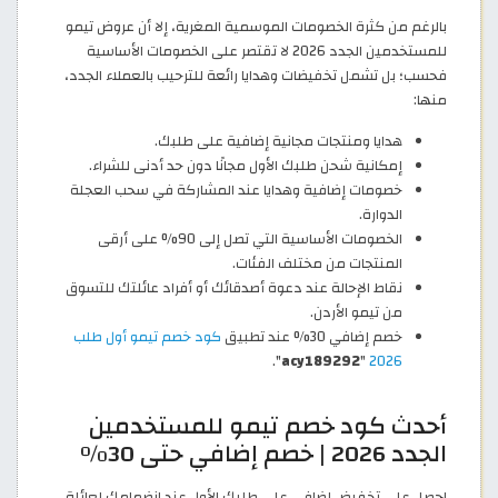
بالرغم من كثرة الخصومات الموسمية المغرية، إلا أن عروض تيمو
للمستخدمين الجدد 2026 لا تقتصر على الخصومات الأساسية
فحسب؛ بل تشمل تخفيضات وهدايا رائعة للترحيب بالعملاء الجدد،
منها:
هدايا ومنتجات مجانية إضافية على طلبك.
إمكانية شحن طلبك الأول مجانًا دون حد أدنى للشراء.
خصومات إضافية وهدايا عند المشاركة في سحب العجلة
الدوارة.
الخصومات الأساسية التي تصل إلى 90% على أرقى
المنتجات من مختلف الفئات.
نقاط الإحالة عند دعوة أصدقائك أو أفراد عائلتك للتسوق
من تيمو الأردن.
خصم إضافي 30% عند تطبيق
كود خصم تيمو أول طلب
".
acy189292
"
2026
أحدث كود خصم تيمو للمستخدمين
الجدد 2026 | خصم إضافي حتى 30%
احصل على تخفيض إضافي على طلبك الأول عند انضمامك لعائلة