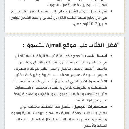
الامارات ، البحرين ، قطر ، عُمان ، الكويت.
قم بتفعيل عروض الشحن مجاني إلى مسقط، صور، صلالة... إلخ
في حال تجاوز قيمة الطلب 33.8 ريال عُماني و مدة الشحن تتراوح
ما بين 7-10 أيام عمل.
أفضل الفئات على موقع Ajmall للتسوق :
ألبسة النساء :
تجمع هذه الفئة ألبسة أنيقة للنساء تتمثل
في فساتين متنوعة ، قمصان و تيشرتات ، لانجري و ملابس
داخلية ، أطقم رياضية ، بناطيل و جينز ، تنانير طويلة و قصيرة ،
ملابس السباحة ، ملابس المقاسات الكبيرة و غير ذلك الكثير.
الاكسسوارات والحلي :
يمكن أن تجد في هذه الفئة ساعات
كلاسيكية و الكترونية للرجال و النساء ، مختلف الاكسسوارت
مثل الوشاحات و القبعات والجوارب والقفازات و الاسورة زيادة
على مجوهرات انيقة.
مستحضرات التجميل :
يشمل هذا التصنيف مختلف انواع
المكياجات ذات الجودة العالية ، مراهم و كريمات العناية بالوجه
و الشعر و الجسم ، معدات الحلاقة للرجال اضافة الى منتجات
العناية بالأسنان.