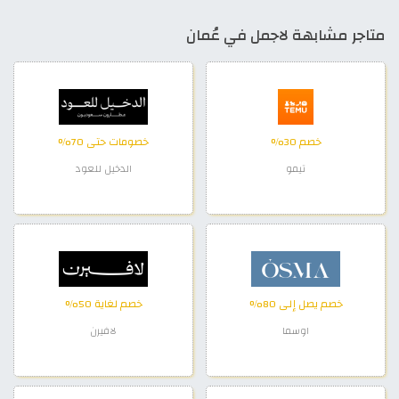
متاجر مشابهة لاجمل في عُمان
خصم 30%
خصومات حتى 70%
تيمو
الدخيل للعود
خصم يصل إلى 80%
خصم لغاية 50%
اوسما
لافيرن