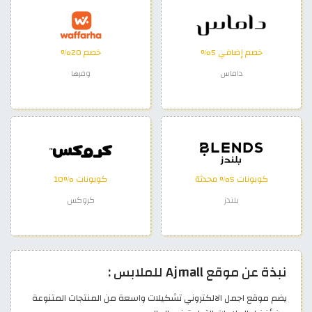
خصم إضافي 5%
خصم 20%
داماس
وفرها
كوبونات 5% محدثة
كوبونات %10
بلندز
كروكس
نبذة عن موقع Ajmall للملابس :
يضم موقع اجمل الالكتروني تشكيلات واسعة من المنتجات المتنوعة