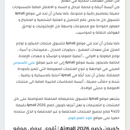
من أفضل العلامات التجارية في العالم
من ألبسة أنيقة و فخمة للرجال و النساء و الاطفال اضافة اكسسوارات
جميلة بتصاميم راقية و متنوعة. كما يمكن أن تجد في موقع Ajmall
للتسوق كل ما يخص عالم التجميل و العناية الشخصية و المكياج و
العطور الفواحة مع مجموعات واسعة من الإلكترونيات و لواحق
الهواتف النقالة و الحواسيب.
كما يمكن أن تجد في موقع Ajmall للتسوق منتجات الديكور و لوازم
المنزل مثل معدات المطبخ ، ديكورات الجدران ، مفروشات و أسرة ،
لوازم الطاولة و الاواني ، أغطية الصوفا و الوسائد و معدات الإضاءة
الخاصة بالديكور. يشبه موقع Ajmall إلى حد كبير موقع
علي اكسبرس
الصيني في الواجهة و تنوع المنتجات المعروضة التي تتميز بالجودة
الممتازة. يمكن أن تجد أيضًا في Ajmall أحذية كلاسيكية و رياضية ،
شنط و حقائب جميلة ، ألبسة للمقاسات الكبيرة اضافة الى منتجات
الامومة و حديثي الولادة.
يشتهر موقع Ajmall للتسوق بتخفيضاته المذهلة المتواصلة على كل
المنتجات و التصنيفات و لهل أبرزها كوبون خصم Ajmall 2026 بقيمة
10% صالح لجميع المنتجات المخفضة و غير المخفضة و الذي ستجده
حصريا على موقع
كود خصم.كوم
.
كوبون خصم Ajmall 2026 | أقوى عروض موقع