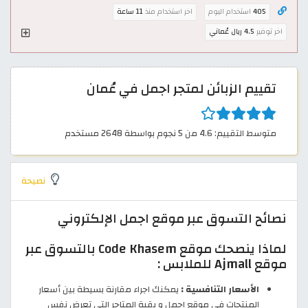
405
استخدام اليوم
اخر استخدام منذ
11 ساعة
اخر توفير
4.5 ريال عُماني
تقييم الزبائن لمتجر اجمل في عُمان
متوسط التقييم: 4.6 من 5 نجوم بواسطة 2648 مستخدم
نصيحة
نصائح التسوق عبر موقع اجمل الإلكتروني
لماذا ينصحك موقع Code Khasem بالتسوق عبر
موقع Ajmall للملابس :
الأسعار التنافسية :
يمكنك اجراء مقارنة بسيطة بين أسعار
المنتجات في موقع اجمل و بقية المتاجر التي تعرض نفس