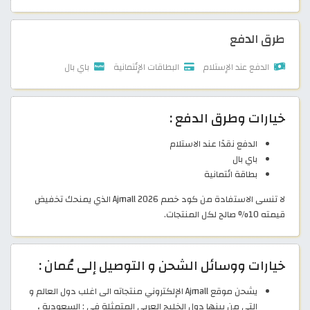
طرق الدفع
الدفع عند الإستلام
البطاقات الإئتمانية
باي بال
خيارات وطرق الدفع :
الدفع نقدًا عند الاستلام
باي بال
بطاقة ائتمانية
لا تنسى الاستفادة من كود خصم Ajmall 2026 الذي يمنحك تخفيض
قيمته 10% صالح لكل المنتجات.
خيارات ووسائل الشحن و التوصيل إلى عُمان :
يشحن موقع Ajmall الإلكتروني منتجاته الى اغلب دول العالم و
التي من بينها دول الخليج العربي المتمثلة في : السعودية ،