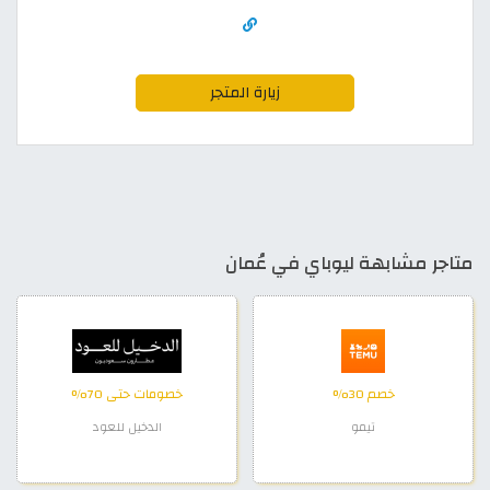
زيارة المتجر
متاجر مشابهة ليوباي في عُمان
خصم 30%
خصومات حتى 70%
تيمو
الدخيل للعود