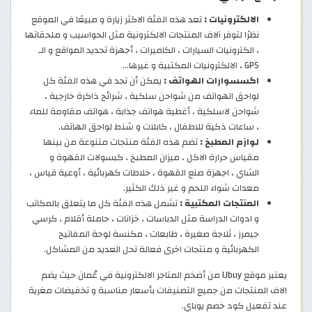
الالكترونيات :
تعد هذه الفئة الاكثر زيارة و مبيعًا في الموقع
نظرًا لتوفر آلاف المنتجات الالكترونية مثل الحواسيب و ملحقاتها
، الكترونيات السيارات ، الكاميرات ، أجهزة تحديد المواقع و الـ
GPS ، الالكترونيات المكتبية و غيرها…
اكسسوارات الهواتف :
يمكن أن تجد في هذه الفئة كل
لواحق الهواتف من شواحن سلكية ، شرائح ذاكرة خارجية ،
شواحن لاسلكية ، أغطية هواتف جذابة ، هواتف مقاومة للماء
، ساعات ذكية للاطفال ، كابلات و شنط لواحق الهاتف.
لوازم المطبخ :
تضم هذه الفئة منتجات متنوعة من بينها
مقياس حرارة الاكل ، ميزان المطبخ ، كبسولات القهوة و
الشاي ، اجهزة صنع القهوة ، خلاطات كهربائية ، أوعية قياس ،
معدات شواء اللحم و غير ذلك الكثير.
المنتجات المكتبية :
تشمل هذه الفئة كل ما يتعلق بالمكاتب
و ادوات الدراسة مثل الدباسات ، خزانات ، حاملة أقلام ، كرسي
جيمرز ، ثلاجة صغيرة ، طابعات ، مكنسة لوحة المفاتيح
الكهربائية و منتجات اخرى فعالة تحل العديد من المشاكل.
يعتبر موقع Ubuy من أضخم المتاجر الالكترونية في عُمان حيث يضم
الاف المنتجات من جميع التصنيفات بأسعار مناسبة و تخفيضات مغرية
عند تفعيل كود خصم يوباي.