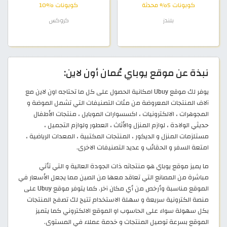
كوبونات 5% محدثة
كوبونات %10
بلندز
كروكس
نبذة عن موقع يوباي عُمان أون لاين:
يوفر لك موقع Ubuy امكانية الحصول على كل ما تحتاجه اون لاين مع
آلاف المنتجات المعروضة من مئات التصنيفات التي تشمل الموضة و
المجوهرات ، الالكترونيات ، اكسسوارات الموبايل ، منتجات الأطفال
حديثي الولادة ، لوازم المنزل والأثاث ، العطور ولوازم التجميل ،
مستلزمات المنزل و الديكور ، المنتجات المكتبية ، المعدات الرياضية ،
امتعة السفر و الحقائب و عديد التصنيفات الاخرى.
ما يميز موقع يوباي هو منتجاته ذات الجودة العالية و التي تأتي
مباشرة من المصانع التي تعاقد معها من الصين مما يجعل الأسعار في
الموقع مناسبة وأرخص من أي مكان آخر. كما يتوفر موقع Ubuy على
منصة الكترونية سريعة و سهلة الاستخدام تتيح لك تصفح المنتجات
بكل سهولة سواء على الحاسوب او الموقع الالكتروني كما يتميز
الموقع بسرعة توصيل المنتجات و خدمة عملاء في المستوى.