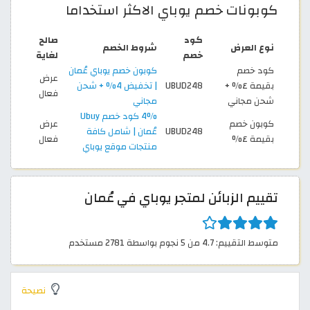
كوبونات خصم يوباي الاكثر استخداما
كود
صالح
نوع العرض
شروط الخصم
خصم
لغاية
كود خصم
كوبون خصم يوباي عُمان
عرض
بقيمة ٤% +
UBUD248
| تخفيض 4% + شحن
فعال
شحن مجاني
مجاني
4% كود خصم Ubuy
كوبون خصم
عرض
UBUD248
عُمان | شامل كافة
بقيمة ٤%
فعال
منتجات موقع يوباي
تقييم الزبائن لمتجر يوباي في عُمان
متوسط التقييم: 4.7 من 5 نجوم بواسطة 2781 مستخدم
نصيحة