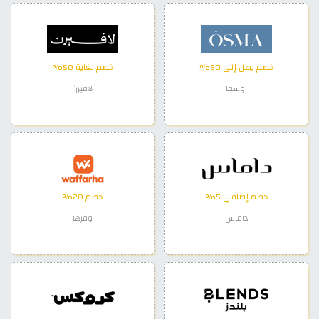
خصم يصل إلى 80%
خصم لغاية 50%
اوسما
لافيرن
خصم إضافي 5%
خصم 20%
داماس
وفرها