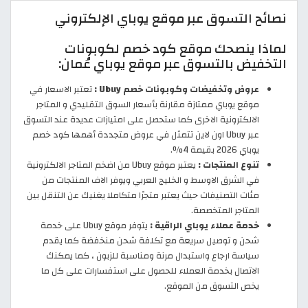
نصائح التسوق عبر موقع يوباي الإلكتروني
لماذا ينصحك موقع كود خصم لكوبونات
التخفيض بالتسوق عبر موقع يوباي عُمان:
عروض وتخفيضات وكوبونات خصم Ubuy :
تعتبر الاسعار في
موقع يوباي ممتازة مقارنة بأسعار السوق التقليدي و المتاجر
الالكترونية الاخرى كما ستحصل على امتيازات عديدة عند التسوق
عبر Ubuy اون لاين تتمثل في عروض متجددة أهمها كود خصم
يوباي 2026 بقيمة 4%.
تنوع المنتجات :
يعتبر موقع Ubuy من اضخم المتاجر الالكترونية
في الشرق الاوسط و الخليج العربي ويوفر الاف المنتجات من
مئات التصنيفات حيث يعتبر متجرًا متكاملا يغنيك عن التنقل بين
المتاجر المتخصصة.
خدمة عملاء يوباي الراقية :
يتوفر موقع Ubuy على خدمة
شحن و توصيل سريعة مع تكلفة شحن منخفضة كما يقدم
سياسة ارجاع واستبدال مرنة ومناسبة للزبون ، كما يمكنك
الاتصال بخدمة العملاء للحصول على استفسارات على كل ما
يخص التسوق من الموقع.