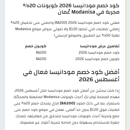
كود خصم مودانيسا 2026 كوبونات 20%
مجربة في Modanisa عُمان
فعلي كود خصم مودانيسا 2026 (RA200) واحصلي على تخفيض 20%
إضافي للطلبات التي تتجاوز 120$ ولا تفوتي عروض موقع Modanisa
لغاية 50% عبر التطبيق والموقع الرسمي!
تفاصيل عرض مودانيسا
كوبون خصم
كود خصم مودانيسا 2026
RA200
كوبون خصم مودانيسا 2026
RA200
أفضل كود خصم مودانيسا فعال في
أغسطس 2026
إذا كنتِ تبحثين عن أفضل كود خصم مودانيسا خلال أغسطس 2026،
فهذه الصفحة توفر لكِ أحدث كوبونات Modanisa المفعلة والمحدّثة
باستمرار، بما في ذلك الكود
(RA200)
الذي يمنحكِ خصم 20% على
الطلبات فوق 120$ بدون حد أقصى. نعمل في موقع كود خصم على
جمع وتجربة أحدث كوبونات مودانيسا للتحقق من فعاليتها، لتصلكِ
جاهزة للاستخدام بسهولة دون الحاجة لتجربة أكواد غير مضمونة.