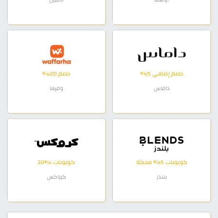
خصم إضافي 5%
خصم 20%
داماس
وفرها
كوبونات 5% محدثة
كوبونات %10
بلندز
كروكس