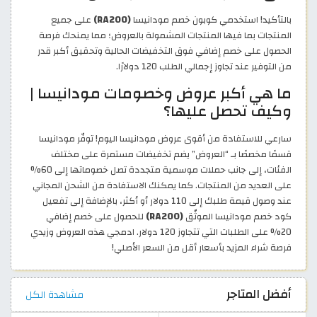
بالتأكيد! استخدمي كوبون خصم مودانيسا
(RA200)
على جميع
المنتجات بما فيها المنتجات المشمولة بالعروض؛ مما يمنحك فرصة
الحصول على خصم إضافي فوق التخفيضات الحالية وتحقيق أكبر قدر
من التوفير عند تجاوز إجمالي الطلب 120 دولارًا.
ما هي أكبر عروض وخصومات مودانيسا |
وكيف تحصل عليها؟
سارعي للاستفادة من أقوى عروض مودانيسا اليوم! توفّر مودانيسا
قسمًا مخصصًا بـ “العروض” يضم تخفيضات مستمرة على مختلف
الفئات، إلى جانب حملات موسمية متجددة تصل خصوماتها إلى 60%
على العديد من المنتجات. كما يمكنك الاستفادة من الشحن المجاني
عند وصول قيمة طلبك إلى 110 دولار أو أكثر، بالإضافة إلى تفعيل
كود خصم مودانيسا الموثّق
(RA200)
للحصول على خصم إضافي
20% على الطلبات التي تتجاوز 120 دولار. ادمجي هذه العروض وزيدي
فرصة شراء المزيد بأسعار أقل من السعر الأصلي!
أفضل المتاجر
مشاهدة الكل