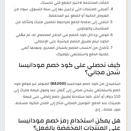
الفئات المختلفة لاختيار القطع التي تناسبك.
أضيفي المنتجات التي ترغبين بها إلى سلة التسوق، سواء من
العروض الحالية أو القطع غير المخفضة.
انتقلي إلى صفحة الدفع لمراجعة تفاصيل طلبك والتأكد من
المقاسات والعناوين.
قومي بإدخال كود الخصم في الحقل المخصص له، ثم فعّلي
الكود ليتم تطبيق الخصم مباشرة على الإجمالي.
تأكدي من احتساب الخصم بالشكل الصحيح، وبعدها أتمي
عملية الدفع واستمتعي بتوفيرك.
كيف تحصلي على كود خصم مودانيسا
شحن مجاني؟
استفيدي من كود خصم مودانيسا
(RA200)
المتوفر عبر موقع كود
خصم واستمتعي بشحن مجاني إلى عُمان عند وصول قيمة طلبك إلى
110 دولار أو أكثر، كما ستلاحظ تطبيق خصم إضافي على قيمة
طلبيتك عند الدفع. التوصيل المجاني متاح إلى المدن التالية: مسقط،
صور، صلالة... إلخ.
هل يمكن استخدام رمز خصم مودانيسا
على المنتجات المخفضة بالفعل؟