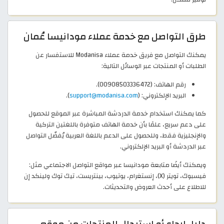
طرق التواصل مع خدمة عملاء مودانيسا عُمان
يمكنك التواصل مع فريق خدمة عملاء Modanisa للاستفسار عن
الطلبات أو المنتجات عبر الوسائل التالية:
رقم الهاتف: (00908503336472).
البريد الإلكتروني: (
support@modanisa.com
).
كما يمكنك استخدام خدمة الدردشة المباشرة عبر الموقع للحصول
على دعم سريع، علمًا بأن خدمة الهاتف متوفرة باللغتين التركية
والإنجليزية فقط، وللحصول على الدعم باللغة العربية يُفضّل التواصل
عبر الدردشة أو البريد الإلكتروني.
ويمكنك أيضًا متابعة مودانيسا عبر مواقع التواصل الاجتماعي مثل:
فيسبوك، تويتر (X)، إنستغرام، يوتيوب، بينتريست، تيك توك ولينكد إن
للاطلاع على أحدث العروض والتحديثات.
دليل إرجاع أو استبدال المنتجات من موقع