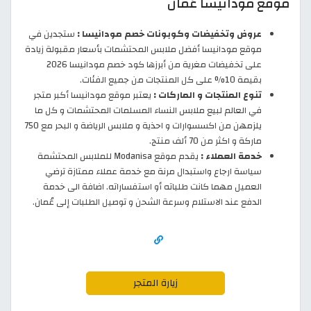
موقع مودانيسا عُمان
عروض وتخفيضات وكوبونات خصم مودانيسا :
ستجدين في
موقع مودانيسا أفضل ملابس المحتشمات بأسعار مقبولة زيادة
على تخفيضات مغرية من أبرزها كود خصم مودانيسا 2026
بقيمة 10% على كل المنتجات من جميع الفئات.
تنوع المنتجات و الماركات :
يعتبر موقع مودانيسا أكبر متجر
في العالم لبيع ملابس النساء المسلمات المحتشمات و كل ما
يلزمهن من اكسسوارات و احذية و ملابس الرياضة و البحر مع 750
ماركة و اكثر من 70 ألف منتج.
خدمة العملاء :
يقدم موقع Modanisa للملابس المحتشمة
سياسة ارجاع واستبدال مرنة مع خدمة عملاء ممتازة ترضي
العميل مهما كانت طلباته أو استفساراته. اضافة الى خدمة
الدفع عند الاستلام وسرعة الشحن و توصيل الطلبات إلى عُمان.
زيارة المتجر