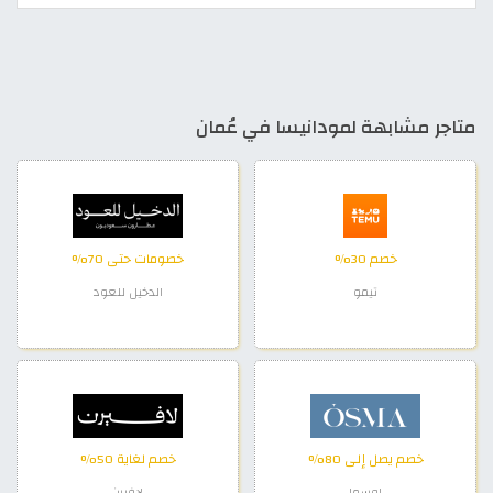
متاجر مشابهة لمودانيسا في عُمان
خصم 30%
خصومات حتى 70%
تيمو
الدخيل للعود
خصم يصل إلى 80%
خصم لغاية 50%
اوسما
لافيرن