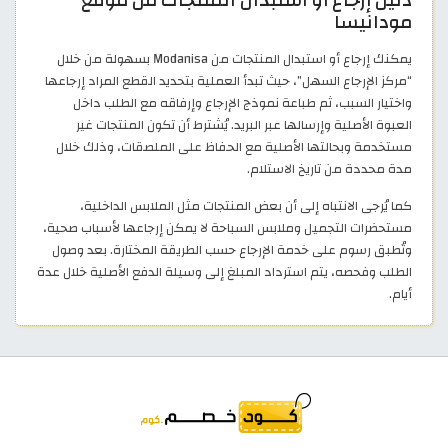
مودانيسا
يمكنك إرجاع أو استبدال المنتجات من Modanisa بسهولة من خلال
“مركز الإرجاع السهل”، حيث تبدأ العملية بتحديد القطع المراد إرجاعها
واختيار السبب، ثم طباعة نموذج الإرجاع وإرفاقه مع الطلب داخل
العبوة الأصلية وإرسالها عبر البريد. يُشترط أن تكون المنتجات غير
مستخدمة وبحالتها الأصلية مع الحفاظ على الملصقات، وذلك خلال
مدة محددة من تاريخ الاستلام.
كما يُرجى الانتباه إلى أن بعض المنتجات مثل الملابس الداخلية،
مستحضرات التجميل وملابس السباحة لا يمكن إرجاعها لأسباب صحية،
وتُطبق رسوم على خدمة الإرجاع حسب الطريقة المختارة. بعد وصول
الطلب وفحصه، يتم استرداد المبلغ إلى وسيلة الدفع الأصلية خلال عدة
أيام.