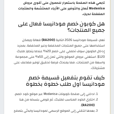
تابعي هذه الصفحة باستمرار للحصول على أقوى عروض
Modanisa عُمان والتوفير على الأزياء المحتشمة والمنتجات
المفضلة لديكِ.
هل كوبون خصم مودانيسا فعال على
جميع المنتجات؟
نعم، قسيمة مودانيسا 2026 التالية
(RA200)
فعالة ويمكن
استخدامها على جميع المنتجات المخفضة وغير المخفضة. بمجرد
إدخال الكوبون سوف تحصلي على خصم 20% عندما يتجاوز طلبك
120$. استغلي عروض الموقع والتي تصل إلى 50% على مجموعة
واسعة من المنتجات، مما يمنحك فرصة تحقيق توفير مضاعف على
مشترياتك.
كيف تقوم بتفعيل قسيمة خصم
مودانيسا اول طلب خطوة بخطوة
ادخلي إلى صفحة كوبونات Modanisa عبر موقع كود خصم.
اختاري الكود المناسب لطلبك، ثم قومي بنسخه من هنا
.
(RA200)
بعدها انتقلي إلى الموقع الرسمي لمودانيسا وابدئي بتصفح