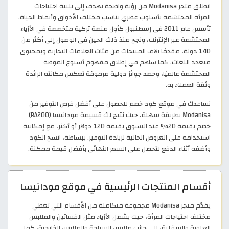
انطلق متجر Modanisa من رؤية واضحة تهدف إلى تلبية احتياجات
المرأة المحتشمة بأسلوب عصري يناسب مختلف الأذواق وأنماط الحياة.
تأسس عام 2011 في إسطنبول كأول منصة تركية متخصصة في الأزياء
المحتشمة عبر الإنترنت، ونجح منذ ذلك الحين في الوصول إلى أكثر من
140 دولة، مقدمًا آلاف المنتجات من مئات العلامات التجارية وبمحتوى
متعدد اللغات. كما ساهم في إطلاق مفهوم أسبوع الموضة
المحتشمة عالميًا، وحصد جوائز دولية مرموقة تعكس مكانته الرائدة
وثقة العملاء به.
نساعدك في موقع كود خصم للحصول على أفضل فرص التوفير من
Modanisa بطريقة سهلة، حيث نتيح لك قسيمة مودانيسا (RA200)
خصم بقيمة 20% عند التسوق بقيمة 120 دولار أو أكثر، مع إمكانية
استخدامه على العروض الحالية لزيادة التوفير. ببساطة، انسخ الكود
وأضفه أثناء الدفع لتحصل على السعر النهائي بأفضل قيمة ممكنة.
أقسام المنتجات الرئيسية في موقع مودانيسا
يقدّم متجر Modanisa مجموعة متكاملة من الأقسام التي تغطي
مختلف احتياجات المرأة، حيث يشمل الأزياء مثل الفساتين والملابس
العلوية والسفلية، إلى جانب ملابس السباحة والملابس الخارجية، كما