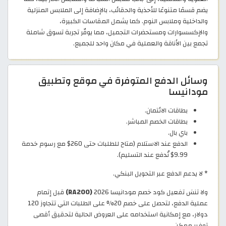
يضم قسمًا متنوعًا للأحذية والحقائب، بالإضافة إلى الملابس المنزلية
والداخلية وملابس النوم. كما يشمل المقاسات الكبيرة،
والإكسسوارات ومستحضرات التجميل، مما يوفّر تجربة تسوق شاملة
تجمع بين الأناقة والعملية في مكان واحد للجميع.
وسائل الدفع المتوفرة في موقع وتطبيق
مودانيسا
بطاقات الائتمان.
بطاقات الخصم المباشر.
باي بال.
الدفع عند الاستلام (متاح للطلبات حتى 260$ مع رسوم خدمة
9.99$ تُدفع عند التسليم).
* لا يدعم الدفع عبر التحويل البنكي.
ولا تنسَ تفعيل كود خصم مودانيسا 2026
(RA200)
قبل إتمام
عملية الدفع، لتحصل على خصم 20% على الطلبات التي تتجاوز 120
دولار، مع إمكانية استخدامه على العروض الحالية لتحقيق أقصى
توفير ممكن.