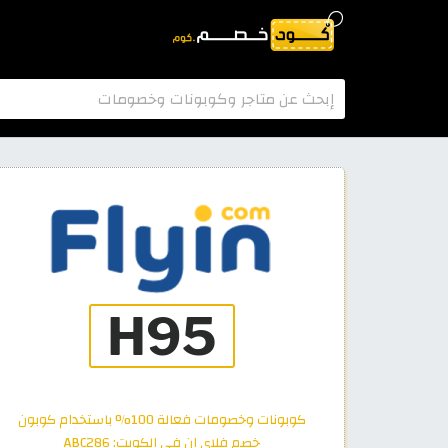
كوبونات وخصومات فعالة 100% باستخدام كوبون
خصم فلاي ان في الكويت: ABC286