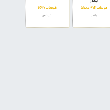
كوبونات 5% محدثة
كوبونات %10
بلندز
كروكس