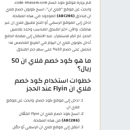
قم بزيارة موقع كود خصم code-khasem.com،
وابحث عن موقع "فلاي ان"، انسخ كوبون خصم فلاي
ان فنادق
(ABC286)
الموجود في هذه الصفحة.
ادخل إلى الموقع الرسمي أو افتح تطبيق فلاي ان عبر
هاتفك، والآن، اختر الفندق المناسب وحدد تفاصيل
الحجز، ثم انقر للاستمرار، عند الانتقال إلى صفحة الدفع
أدخل كوبون فلاي ان اليوم في المربع المخصص له؛
لتحصل على خصم 10% على سعر حجز الفندق.
ما هو كود خصم فلاي ان 50
ريال؟
خطوات استخدام كود خصم
فلاي ان Flyin عند الحجز
ادخل إلى موقع كود خصم، وابحث عن موقع
فلاي ان.
انسخ كود خصم فلاي ان Flyin الفعّال
(ABC286)
من هذه الصفحة.
انتقل إلى موقع فلاي ان الرسمي أو حمّل