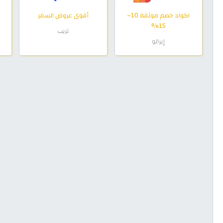
اكواد خصم موثقة 10–
أقوى عروض السفر
15%
تريب
إيرالو