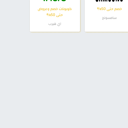
خصم حتى 50%
كوبونات خصم وعروض
حتى 50%
سامسونج
اي هيرب