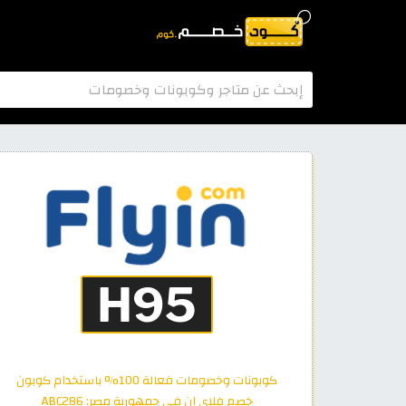
كوبونات وخصومات فعالة 100% باستخدام كوبون
خصم فلاي ان في جمهورية مصر: ABC286