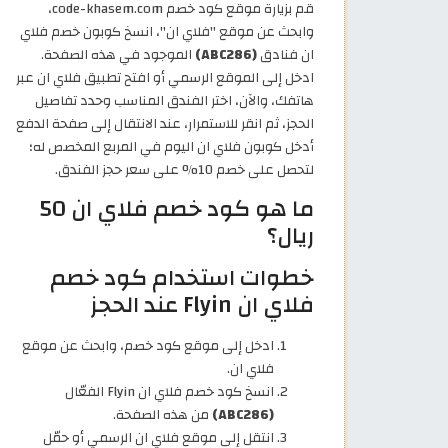
قم بزيارة موقع كود خصم code-khasem.com،
وابحث عن موقع "فلاي ان"، انسخ كوبون خصم فلاي
ان فنادق
(ABC286)
الموجود في هذه الصفحة.
ادخل إلى الموقع الرسمي أو افتح تطبيق فلاي ان عبر
هاتفك، والآن، اختر الفندق المناسب وحدد تفاصيل
الحجز، ثم انقر للاستمرار، عند الانتقال إلى صفحة الدفع
أدخل كوبون فلاي ان اليوم في المربع المخصص له؛
لتحصل على خصم 10% على سعر حجز الفندق.
ما هو كود خصم فلاي ان 50
ريال؟
خطوات استخدام كود خصم
فلاي ان Flyin عند الحجز
ادخل إلى موقع كود خصم، وابحث عن موقع
فلاي ان.
انسخ كود خصم فلاي ان Flyin الفعّال
(ABC286)
من هذه الصفحة.
انتقل إلى موقع فلاي ان الرسمي أو حمّل