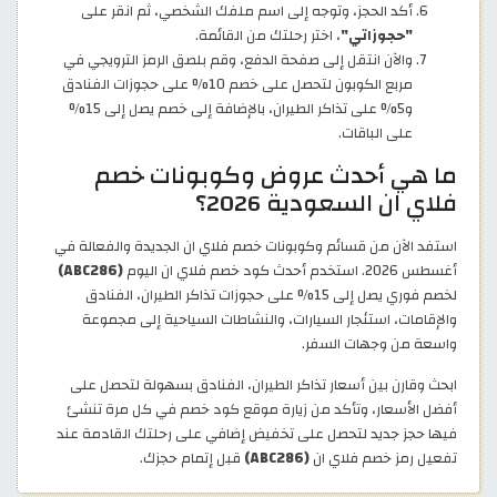
أكد الحجز، وتوجه إلى اسم ملفك الشخصي، ثم انقر على
"حجوزاتي"
، اختر رحلتك من القائمة.
والآن انتقل إلى صفحة الدفع، وقم بلصق الرمز الترويجي في
مربع الكوبون لتحصل على خصم 10% على حجوزات الفنادق
و5% على تذاكر الطيران، بالإضافة إلى خصم يصل إلى 15%
على الباقات.
ما هي أحدث عروض وكوبونات خصم
فلاي ان السعودية 2026؟
استفد الآن من قسائم وكوبونات خصم فلاي ان الجديدة والفعالة في
أغسطس 2026. استخدم أحدث كود خصم فلاي ان اليوم
(ABC286)
لخصم فوري يصل إلى 15% على حجوزات تذاكر الطيران، الفنادق
والإقامات، استئجار السيارات، والنشاطات السياحية إلى مجموعة
واسعة من وجهات السفر.
ابحث وقارن بين أسعار تذاكر الطيران، الفنادق بسهولة لتحصل على
أفضل الأسعار، وتأكد من زيارة موقع كود خصم في كل مرة تنشئ
فيها حجز جديد لتحصل على تخفيض إضافي على رحلتك القادمة عند
تفعيل رمز خصم فلاي ان
(ABC286)
قبل إتمام حجزك.