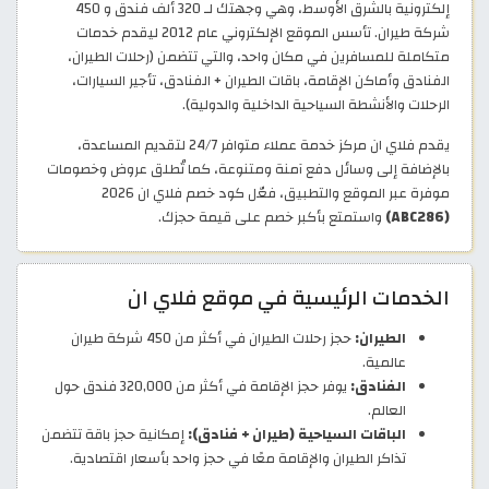
إلكترونية بالشرق الأوسط، وهي وجهتك لـ 320 ألف فندق و 450
شركة طيران. تأسس الموقع الإلكتروني عام 2012 ليقدم خدمات
متكاملة للمسافرين في مكان واحد، والتي تتضمن (رحلات الطيران،
الفنادق وأماكن الإقامة، باقات الطيران + الفنادق، تأجير السيارات،
الرحلات والأنشطة السياحية الداخلية والدولية).
يقدم فلاي ان مركز خدمة عملاء متوافر 24/7 لتقديم المساعدة،
بالإضافة إلى وسائل دفع آمنة ومتنوعة، كما تُطلق عروض وخصومات
موفرة عبر الموقع والتطبيق، فعّل كود خصم فلاي ان 2026
(ABC286)
واستمتع بأكبر خصم على قيمة حجزك.
الخدمات الرئيسية في موقع فلاي ان
الطيران:
حجز رحلات الطيران في أكثر من 450 شركة طيران
عالمية.
الفنادق:
يوفر حجز الإقامة في أكثر من 320,000 فندق حول
العالم.
الباقات السياحية (طيران + فنادق):
إمكانية حجز باقة تتضمن
تذاكر الطيران والإقامة معًا في حجز واحد بأسعار اقتصادية.