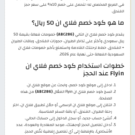
في المربع المخصص له؛ لتحصل على خصم 10% على سعر حجز
الفندق.
ما هو كود خصم فلاي ان 50 ريال؟
يقدم كود خصم فلاي ان التالي
(ABC286)
خصومات فعالة بقيمة 50
ريال سعودي وأكثر على تذاكر الطيران، حجوزات الفنادق، وباقات الطيران
+ الفنادق. خطط لرحلتك القادمة واستمتع بأكبر خصومات فلاي ان
السعودية الفعالة حتى نهاية عام 2026.
خطوات استخدام كود خصم فلاي ان
Flyin عند الحجز
ادخل إلى موقع كود خصم، وابحث عن موقع فلاي ان.
انسخ كود خصم فلاي ان Flyin الفعّال
(ABC286)
من هذه
الصفحة.
انتقل إلى موقع فلاي ان الرسمي أو حمّل تطبيق فلاي ان، اختر
رحلة الطيران، الفندق، أو باقة السفر المناسبة.
أنشئ حساب جديد، أو سجل الدخول إلى حسابك الحالي.
أدخل تفاصيل الحجز (وجهتك، موعد المغادرة والعودة، عدد
الأشخاص)، بالإضافة إلى أي تفاصيل إضافية تخُص الحجز.