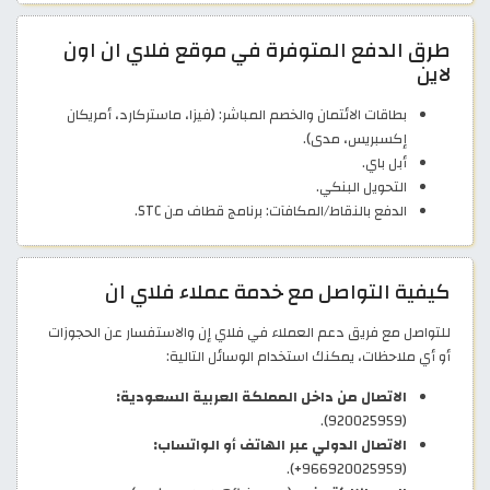
طرق الدفع المتوفرة في موقع فلاي ان اون
لاين
بطاقات الائتمان والخصم المباشر: (فيزا، ماستركارد، أمريكان
إكسبريس، مدى).
أبل باي.
التحويل البنكي.
الدفع بالنقاط/المكافآت: برنامج قطاف من STC.
كيفية التواصل مع خدمة عملاء فلاي ان
للتواصل مع فريق دعم العملاء في فلاي إن والاستفسار عن الحجوزات
أو أي ملاحظات، يمكنك استخدام الوسائل التالية:
الاتصال من داخل المملكة العربية السعودية:
(920025959).
الاتصال الدولي عبر الهاتف أو الواتساب:
(966920025959+).