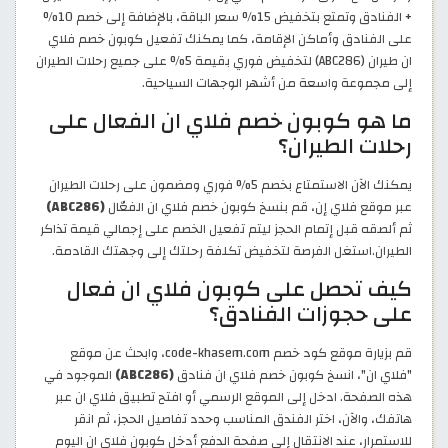
+ الفنادق وتمتع بتخفيض 15% سعر الباقة، بالإضافة إلى خصم 10%
على الفنادق وأماكن الإقامة، كما يمكنك تفعيل كوبون خصم فلاي
ان طيران (ABC286) لتخفيض فوري بقيمة 5% على جميع رحلات الطيران
إلى مجموعة واسعة من أشهر الوجهات السياحية.
ما هو كوبون خصم فلاي ان الفعال على
رحلات الطيران؟
يمكنك الآن الاستمتاع بخصم 5% فوري ومضمون على رحلات الطيران
عبر موقع فلاي إن، قم بنسخ كوبون خصم فلاي ان الفعّال
(ABC286)
ثم ألصقه قبل إتمام الحجز ليتم تفعيل الخصم على إجمالي قيمة تذاكر
الطيران.استغل الفرصة لتخفيض تكلفة رحلتك إلى وجهتك القادمة.
كيف تحصل على كوبون فلاي ان فعال
على حجوزات الفنادق؟
قم بزيارة موقع كود خصم code-khasem.com، وابحث عن موقع
"فلاي ان"، انسخ كوبون خصم فلاي ان فنادق
(ABC286)
الموجود في
هذه الصفحة. ادخل إلى الموقع الرسمي أو افتح تطبيق فلاي ان عبر
هاتفك، والآن، اختر الفندق المناسب وحدد تفاصيل الحجز، ثم انقر
للاستمرار، عند الانتقال إلى صفحة الدفع أدخل كوبون فلاي ان اليوم