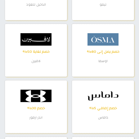
تيمو
الدخيل للعود
خصم يصل إلى 80%
خصم لغاية 50%
اوسما
لافيرن
خصم إضافي 5%
خصم 30%
داماس
اندر ارمور