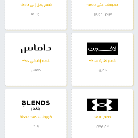
خصومات حتى 50%
خصم يصل إلى 80%
فيرجن موبايل
اوسما
خصم لغاية 50%
خصم إضافي 5%
لافيرن
داماس
خصم 30%
كوبونات 5% محدثة
اندر ارمور
بلندز