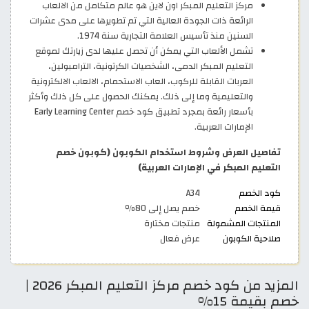
مركز التعليم المبكر اون لاين هو عالم متكامل من الالعاب
الرائعة ذات الجودة العالية التي تم تطويرها على مدى عشرات
السنين منذ تأسيس العلامة التجارية سنة 1974.
تشمل الألعاب التي يمكن أن تحصل عليها لدى زيارتك لموقع
التعليم المبكر الدمى، الشخصيات الكرتونية، الترامبولين،
العربات القابلة للركوب، العاب الاستحمام، الالعاب الالكترونية
والتعليمية وما إلى ذلك. يمكنك الحصول على كل ذلك وأكثر
بأسعار رائعة بمجرد تطبيق كود خصم Early Learning Center
الإمارات العربية.
تفاصيل العرض وشروط استخدام الكوبون (كوبون خصم
التعليم المبكر في الإمارات العربية)
كود الخصم
A34
قيمة الخصم
خصم يصل إلى 80٪
المنتجات المشمولة
منتجات مختارة
صلاحية الكوبون
عرض فعال
المزيد من كود خصم مركز التعليم المبكر 2026 |
خصم بقيمة 15%