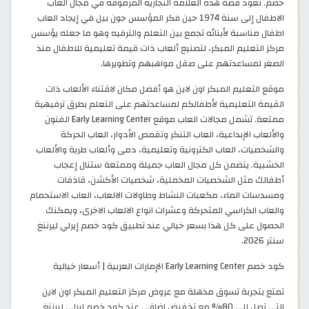
خصم. تعود قصة هذه العلامة التجارية المرموقة في مجال العاب
الاطفال إلى سنة 1974 حين فكر المؤسس جون بيل في إيجاد العاب
اطفال مناسبة لأبنائه تجمع بين التعلم والترفيه وهو ما جعله يؤسس
مركز التعليم المبكر، لتصنيع ألعاب ذات قيمة تعليمية للاطفال منذ
الصغر لمساعدتهم على صقل مواهبهم وتطويرها.
موقع التعليم المبكر اون لاين هو أفضل مكان لاقتناء الألعاب ذات
القيمة التعليمية لأطفالكم لمساعدتهم على التعلم بطرق ترفيهية
ممتعة. تشمل مجالات العاب موقع Early Learning Center الفنون
والألعاب الإبداعية، العاب التنكر وتقمص الأدوار، العاب الحركة
والشخصيات، العاب الكترونية وتعليمية، دمى وألعاب طرية والألعاب
الخشبية. يتضمن كل مجال العاب جميلة وممتعة ستنال إعجاب
أطفالك مثل الشخصيات المخملية، شخصيات الأكشن، قاذفات
ومسدسات الماء، مكعبات النشاط وطاولات الالعاب، العاب الاستحمام
والعاب الكراسي المتحركة وعشرات انواع الالعاب الاخرى، ويمكنك
الحصول على كل هذا بسعر خيالي عند تطبيق كود خصم إيرلي ليرننغ
سنتر 2026. ​
كود خصم Early Learning Center الإمارات العربية | أسعار خيالية
تمتع بتجربة تسوق مذهلة مع عروض مركز التعليم المبكر اون لاين
التي تصل إلى 80% مع تخفيض اضافي عند كود خصم إيرلي ليرننغ