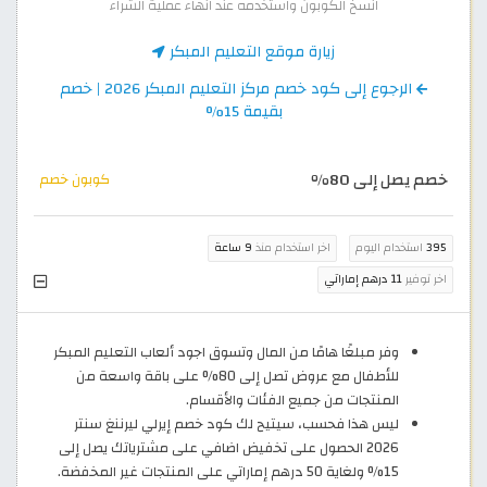
انسخ الكوبون واستخدمه عند انهاء عملية الشراء
زيارة موقع التعليم المبكر
الرجوع إلى كود خصم مركز التعليم المبكر 2026 | خصم
بقيمة 15%
خصم يصل إلى 80٪
كوبون خصم
395
استخدام اليوم
اخر استخدام منذ
9 ساعة
اخر توفير
11 درهم إماراتي
وفر مبلغًا هامًا من المال وتسوق اجود ألعاب التعليم المبكر
للأطفال مع عروض تصل إلى 80% على باقة واسعة من
المنتجات من جميع الفئات والأقسام.
ليس هذا فحسب، سيتيح لك كود خصم إيرلي ليرننغ سنتر
2026 الحصول على تخفيض اضافي على مشترياتك يصل إلى
15% ولغاية 50 درهم إماراتي على المنتجات غير المخفضة.