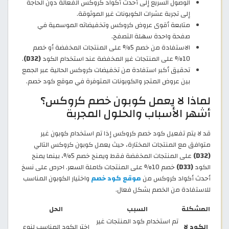
الوصول السريع إلى أحدث أكواد كروكس الفعالة دون الحاجة
إلى تجربة عشرات الكوبونات غير الموثوقة.
متابعة أقوى عروض كروكس وتخفيضاته الموسمية في
صفحة واحدة سهلة التصفح.
الاستفادة من خصم 5% على المنتجات المخفضة أو خصم
10% على المنتجات غير المخفضة عند استخدام الكود
(D32)
.
تحقيق أكبر استفادة من تخفيضات كروكس الحالية عبر الجمع
بين عروض المتجر والكوبونات المتوفرة في موقع كود خصم.
لماذا لا يعمل كوبون خصم كروكس؟
أشهر الأسباب والحلول المجربة
قد لا يتم تفعيل كود خصم كروكس إذا تم استخدام كوبون غير
متوافق مع المنتجات المختارة، حيث يعمل كوبون كروكس التالي
(D32)
على المنتجات المخفضة فقط ويمنح خصم 5%، بينما يمنح
الكود
(D33)
خصم 10% على المنتجات كاملة السعر. احرص على نسخ
أحدث أكواد كروكس من
موقع كود خصم
واختيار الكوبون المناسب
للاستفادة من الخصم بشكل فعال.
المشكلة
السبب
الحل
تم استخدام كود المنتجات غير
الكود لا
اختر الكود المناسب لنوع