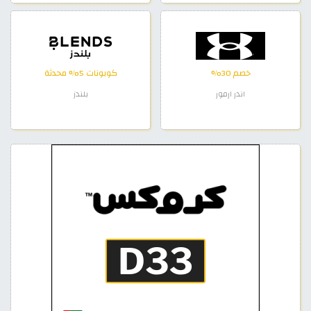
خصم 30%
كوبونات 5% محدثة
اندر ارمور
بلندز