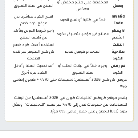
المخفضة على منتج مخفض أو
يعمل
المنتج في سلة التسوق
العكس
Invalid
انسخ الكود مباشرة من
خطأ في كتابة أو نسخ الكود
Code
موقع كود خصم
لا يظهر
راجع شروط العرض وتأكد
المنتج غير مؤهل لتطبيق الكود
الخصم
من أهلية المنتج
انتهت
استخدم أحدث كود خصم
صلاحية
استخدام كوبون قديم
كروكس المتوفر عبر هذه
الكود
الصفحة
تم رفض
وجود خطأ في بيانات الطلب أو
أعد تحديث السلة وأدخل
الكود
سلة التسوق
الكود مرة أخرى
عروض كروكس 2026 أغسطس: تخفيضات حتى 70% + كوبون إضافي
5%
يقدم موقع كروكس تخفيضات كبرى في 2026 أغسطس! حان الوقت
للاستفادة من خصومات تصل إلى 70% عبر قسم “التخفيضات”، وفعّل
كود (D33) للحصول على خصم إضافي 5% فورًا.