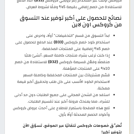
كروكس اوتلت عبر استخدام رمز ترويجي كروكس
(D33)
أثناء الدفع
للاستفادة من خصم إضافي بقيمة 5% وفقًا لشروط العرض.
نصائح للحصول على أكبر توفير عند التسوق
من كروكس اون لاين
ابدأ التسوق من قسم “التخفيضات” أولًا، واحرص على
استخدام كود خصم كروكس
(D33)
عند الدفع للحصول على
خصم 5% إضافية على المنتجات المخفضة.
إذا كنت ترغب بشراء منتجات كاملة السعر، أنشئ طلبًا
منفصلًا وفعّل قسيمة كروكس
(D32)
للاستفادة من خصم
10% على المنتجات المؤهلة.
قسّم مشترياتك بين المنتجات المخفضة وكاملة السعر
لاستخدام الكود الأنسب على كل طلب وتحقيق أكبر قيمة
ممكنة.
استفد من الشحن المجاني على جميع الطلبات دون حد أدنى
للشراء، مما يمنحك مرونة أكبر عند تقسيم الطلبات.
تابع هذه الصفحة باستمرار للاطلاع على أحدث عروض كروكس
وأكواد الخصم المحدثة أولًا بأول.
تُطبَّق خصومات كروكس تلقائيًا عبر الموقع. تسوّق الآن
لتوفير أكبر!