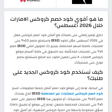
ما هو أقوى كود خصم كروكس الامارات
خلال 2026 أغسطس؟
حقق توفير إضافي على طلباتك مع أفضل كود خصم كروكس فعال
في 2026 أغسطس. فعّل الكود
(D32)
واستمتع بخصم 10% على
المنتجات كاملة السعر المخفضة، ويتيح لك الكوبون التالي
(D33)
خصم
5% على المنتجات المخفّضة عند التسوق في كافة أقسام موقع
كروكس الامارات. لا تنسَ تفعيل الكود عند الدفع لتستمتع بخصم
فوري على مشترياتك.
كيف تستخدم كود كروكس الجديد على
طلبك؟
في البداية، توجه إلى موقع كود خصم أفضل منصة للكوبونات، انسخ
كود خصم كروكس للمنتجات غير المخفضة
(D32)
الذي يمنحك
خصم 10% على مشترياتك، أو الكوبون هذا
(D33)
للحصول على خصم
5% على المنتجات المخفضة بالفعل. توجه إلى موقع أو تطبيق Crocs،
تسوّق مجموعة واسعة من احذية كروكس الشهيرة، ثم ألصق كود