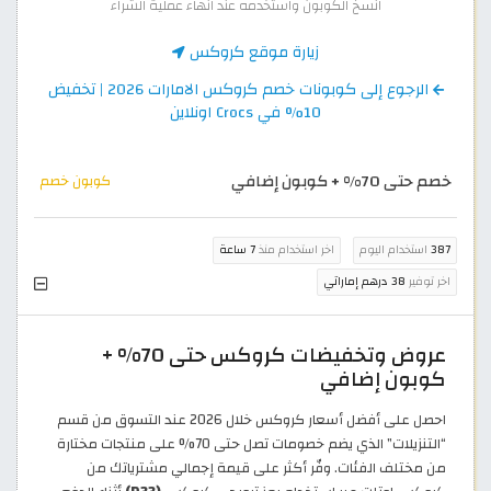
انسخ الكوبون واستخدمه عند انهاء عملية الشراء
زيارة موقع كروكس
الرجوع إلى كوبونات خصم كروكس الامارات 2026 | تخفيض
10% في Crocs اونلاين
خصم حتى 70% + كوبون إضافي
كوبون خصم
387
استخدام اليوم
اخر استخدام منذ
7 ساعة
اخر توفير
38 درهم إماراتي
عروض وتخفيضات كروكس حتى 70% +
كوبون إضافي
احصل على أفضل أسعار كروكس خلال 2026 عند التسوق من قسم
“التنزيلات” الذي يضم خصومات تصل حتى 70% على منتجات مختارة
من مختلف الفئات. وفّر أكثر على قيمة إجمالي مشترياتك من