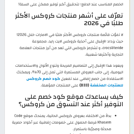
الخصم المناسب عند الدفع؛ لتحقيق أكبر توفير ممكن على السلة!
تعرّف على أشهر منتجات كروكس الأكثر
طلبًا في 2026
لا تفوّت قائمة منتجات كروكس الأكثر طلبًا في الامارات خلال 2026!
حيث يزداد الإقبال على أحذية كروكس لايت رايد، مجموعة
crocsliteride، و تشارمز كروكس التي تعد من أبرز منتجات العلامة
التجارية وأكثرها شعبية.
ويعود هذا الإقبال إلى التصاميم المريحة وتنوع الألوان والاستخدامات
اليومية، إلى جانب العروض المستمرة التي تصل إلى 70%، ويمكنك
الاستفادة من خصم إضافي عند تفعيل
كود خصم كروكس
للمنتجات المخفضة
(D33)
على المنتجات المؤهلة.
كيف يساعدك موقع كود خصم على
التوفير أكثر عند التسوق من كروكس؟
بدلاً من الاكتفاء بعروض كروكس الحالية، يمنحك موقع Code
Khasem فرصة الحصول على خصومات إضافية عبر أكواد حصرية
محدثة ومجرّبة باستمرار.